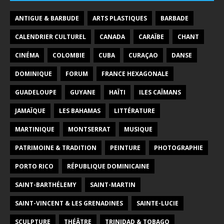
ANTIGUE & BARBUDE
ARTS PLASTIQUES
BARBADE
CALENDRIER CULTUREL
CANADA
CARAÏBE
CHANT
CINÉMA
COLOMBIE
CUBA
CURAÇAO
DANSE
DOMINIQUE
FORUM
FRANCE HEXAGONALE
GUADELOUPE
GUYANE
HAÏTI
ILES CAÏMANS
JAMAÏQUE
LES BAHAMAS
LITTÉRATURE
MARTINIQUE
MONTSERRAT
MUSIQUE
PATRIMOINE & TRADITION
PEINTURE
PHOTOGRAPHIE
PORTO RICO
RÉPUBLIQUE DOMINICAINE
SAINT-BARTHÉLEMY
SAINT-MARTIN
SAINT-VINCENT & LES GRENADINES
SAINTE-LUCIE
SCULPTURE
THÉÂTRE
TRINIDAD & TOBAGO