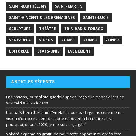
SAINT-BARTHÉLEMY
SAINT-MARTIN
SAINT-VINCENT & LES GRENADINES
SAINTE-LUCIE
SCULPTURE
THÉÂTRE
TRINIDAD & TOBAGO
VENEZUELA
VIDÉOS
ZONE 1
ZONE 2
ZONE 3
ÉDITORIAL
ÉTATS-UNIS
ÉVÉNEMENT
ARTICLES RÉCENTS
Éric Amiens, journaliste guadeloupéen, reçoit un trophée lors de
Wikimédia 2026 à Paris
Daana Sthernith Eldimé: “En Haïti, nous partageons cette même
vision d’un accès démocratique et ouvert à la culture c’est
pourquoi, depuis 2020, je me suis engagée”
Vakeró exprime sa gratitude pour cette opportunité après être