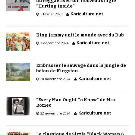
du reggae avec son nouveau single
“Hurting Inside”
Kariculture.net
5 février 2025
King Jammy unit le monde avec du Dub
Kariculture.net
2 décembre 2024
Embrasser le sauvage dans la jungle de
béton de Kingston
Kariculture.net
28 novembre 2024
“Every Man Ought To Know” de Max
Romeo
Kariculture.net
22 novembre 2024
Le classique de Sizzla “Black Woman &