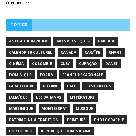
14 juin 2026
TOPICS
ANTIGUE & BARBUDE
ARTS PLASTIQUES
BARBADE
CALENDRIER CULTUREL
CANADA
CARAÏBE
CHANT
CINÉMA
COLOMBIE
CUBA
CURAÇAO
DANSE
DOMINIQUE
FORUM
FRANCE HEXAGONALE
GUADELOUPE
GUYANE
HAÏTI
ILES CAÏMANS
JAMAÏQUE
LES BAHAMAS
LITTÉRATURE
MARTINIQUE
MONTSERRAT
MUSIQUE
PATRIMOINE & TRADITION
PEINTURE
PHOTOGRAPHIE
PORTO RICO
RÉPUBLIQUE DOMINICAINE