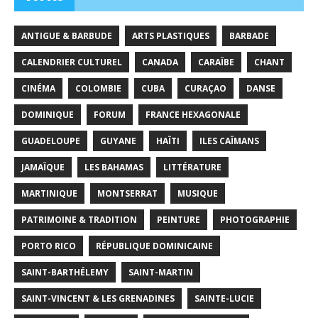
ANTIGUE & BARBUDE
ARTS PLASTIQUES
BARBADE
CALENDRIER CULTUREL
CANADA
CARAÏBE
CHANT
CINÉMA
COLOMBIE
CUBA
CURAÇAO
DANSE
DOMINIQUE
FORUM
FRANCE HEXAGONALE
GUADELOUPE
GUYANE
HAÏTI
ILES CAÏMANS
JAMAÏQUE
LES BAHAMAS
LITTÉRATURE
MARTINIQUE
MONTSERRAT
MUSIQUE
PATRIMOINE & TRADITION
PEINTURE
PHOTOGRAPHIE
PORTO RICO
RÉPUBLIQUE DOMINICAINE
SAINT-BARTHÉLEMY
SAINT-MARTIN
SAINT-VINCENT & LES GRENADINES
SAINTE-LUCIE