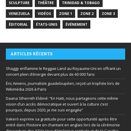
SCULPTURE
THÉÂTRE
TRINIDAD & TOBAGO
VENEZUELA
VIDÉOS
ZONE 1
ZONE 2
ZONE 3
ÉDITORIAL
ÉTATS-UNIS
ÉVÉNEMENT
ARTICLES RÉCENTS
Shaggy enflamme le Reggae Land au Royaume-Uni en offrant un
concert plein d’énergie devant plus de 60 000 fans
Éric Amiens, journaliste guadeloupéen, reçoit un trophée lors de
Wikimédia 2026 à Paris
Daana Sthernith Eldimé: “En Haïti, nous partageons cette même
vision d’un accès démocratique et ouvert à la culture c’est
pourquoi, depuis 2020, je me suis engagée”
Vakeró exprime sa gratitude pour cette opportunité après être
entré dans l’histoire en chantant en anglais lors de la cérémonie
d’ouverture des XXVe Jeux d’Amérique centrale et de la Caraïbe