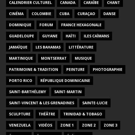
CALENDRIER CULTUREL
CANADA
CARAÏBE
CHANT
CINÉMA
COLOMBIE
CUBA
CURAÇAO
DANSE
DOMINIQUE
FORUM
FRANCE HEXAGONALE
GUADELOUPE
GUYANE
HAÏTI
ILES CAÏMANS
JAMAÏQUE
LES BAHAMAS
LITTÉRATURE
MARTINIQUE
MONTSERRAT
MUSIQUE
PATRIMOINE & TRADITION
PEINTURE
PHOTOGRAPHIE
PORTO RICO
RÉPUBLIQUE DOMINICAINE
SAINT-BARTHÉLEMY
SAINT-MARTIN
SAINT-VINCENT & LES GRENADINES
SAINTE-LUCIE
SCULPTURE
THÉÂTRE
TRINIDAD & TOBAGO
VENEZUELA
VIDÉOS
ZONE 1
ZONE 2
ZONE 3