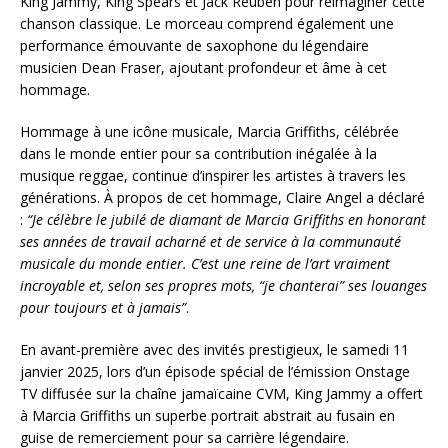
King Jammy, King Spears et Jack Reuben pour réimaginer cette
chanson classique. Le morceau comprend également une
performance émouvante de saxophone du légendaire
musicien Dean Fraser, ajoutant profondeur et âme à cet
hommage.
Hommage à une icône musicale, Marcia Griffiths, célébrée
dans le monde entier pour sa contribution inégalée à la
musique reggae, continue d’inspirer les artistes à travers les
générations. À propos de cet hommage, Claire Angel a déclaré
:
“Je célèbre le jubilé de diamant de Marcia Griffiths en honorant
ses années de travail acharné et de service à la communauté
musicale du monde entier. C’est une reine de l’art vraiment
incroyable et, selon ses propres mots, “je chanterai” ses louanges
pour toujours et à jamais”
.
En avant-première avec des invités prestigieux, le samedi 11
janvier 2025, lors d’un épisode spécial de l’émission Onstage
TV diffusée sur la chaîne jamaïcaine CVM, King Jammy a offert
à Marcia Griffiths un superbe portrait abstrait au fusain en
guise de remerciement pour sa carrière légendaire.