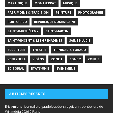
MARTINIQUE
MONTSERRAT
MUSIQUE
PATRIMOINE & TRADITION
PEINTURE
PHOTOGRAPHIE
PORTO RICO
RÉPUBLIQUE DOMINICAINE
SAINT-BARTHÉLEMY
SAINT-MARTIN
SAINT-VINCENT & LES GRENADINES
SAINTE-LUCIE
SCULPTURE
THÉÂTRE
TRINIDAD & TOBAGO
VENEZUELA
VIDÉOS
ZONE 1
ZONE 2
ZONE 3
ÉDITORIAL
ÉTATS-UNIS
ÉVÉNEMENT
ARTICLES RÉCENTS
Éric Amiens, journaliste guadeloupéen, reçoit un trophée lors de
Wikimédia 2026 à Paris