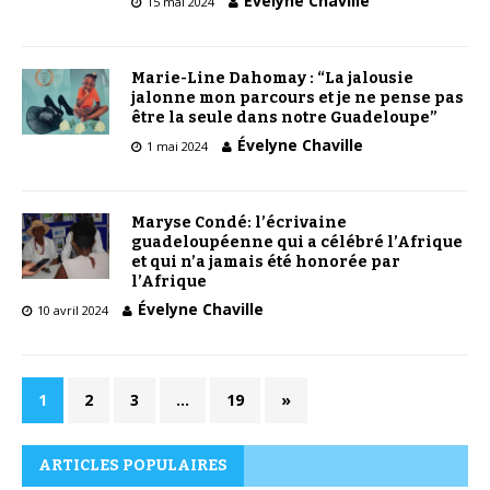
Évelyne Chaville
15 mai 2024
Marie-Line Dahomay : “La jalousie
jalonne mon parcours et je ne pense pas
être la seule dans notre Guadeloupe”
Évelyne Chaville
1 mai 2024
Maryse Condé: l’écrivaine
guadeloupéenne qui a célébré l’Afrique
et qui n’a jamais été honorée par
l’Afrique
Évelyne Chaville
10 avril 2024
1
2
3
…
19
»
ARTICLES POPULAIRES