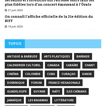
Servando et Florentino ont retrouvé leurs fans les
plus fidèles lors d’un concert émouvant à l’Óvalo
21 juin 2026
On connaît l’affiche officielle de la 21e édition du
BIFF
14 juin 2026
TOPICS
ANTIGUE & BARBUDE
ARTS PLASTIQUES
BARBADE
CALENDRIER CULTUREL
CANADA
CARAÏBE
CHANT
CINÉMA
COLOMBIE
CUBA
CURAÇAO
DANSE
DOMINIQUE
FORUM
FRANCE HEXAGONALE
GUADELOUPE
GUYANE
HAÏTI
ILES CAÏMANS
JAMAÏQUE
LES BAHAMAS
LITTÉRATURE