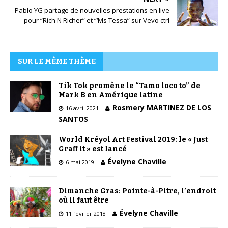
Pablo YG partage de nouvelles prestations en live
pour “Rich N Richer” et “‘Ms Tessa” sur Vevo ctrl
SUR LE MÊME THÈME
Tik Tok promène le “Tamo loco to” de
Mark B en Amérique latine
Rosmery MARTINEZ DE LOS
16 avril 2021
SANTOS
World Kréyol Art Festival 2019: le « Just
Graff it » est lancé
Évelyne Chaville
6 mai 2019
Dimanche Gras: Pointe-à-Pitre, l’endroit
où il faut être
Évelyne Chaville
11 février 2018