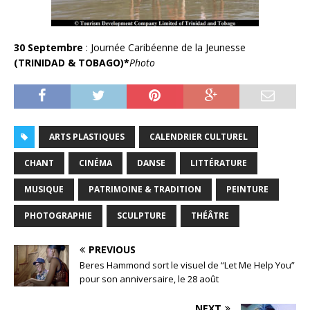
30 Septembre
: Journée Caribéenne de la Jeunesse
(TRINIDAD & TOBAGO)*
Photo
ARTS PLASTIQUES
CALENDRIER CULTUREL
CHANT
CINÉMA
DANSE
LITTÉRATURE
MUSIQUE
PATRIMOINE & TRADITION
PEINTURE
PHOTOGRAPHIE
SCULPTURE
THÉÂTRE
PREVIOUS
Beres Hammond sort le visuel de “Let Me Help You”
pour son anniversaire, le 28 août
NEXT