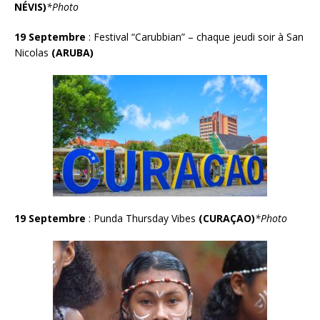
NÉVIS
)
*Photo
19 Septembre
: Festival “Carubbian” – chaque jeudi soir à San
Nicolas
(ARUBA)
19 Septembre
: Punda Thursday Vibes
(CURA
Ç
AO
)
*Photo