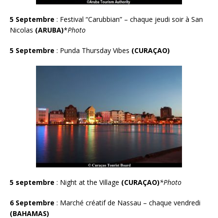
5 Septembre
: Festival “Carubbian” – chaque jeudi soir à San
Nicolas
(ARUBA)
*
Photo
5 Septembre
: Punda Thursday Vibes
(CURA
Ç
AO
)
5 septembre
: Night at the Village
(CURA
Ç
AO
)
*Photo
6 Septembre
: Marché créatif de Nassau – chaque vendredi
(BAHAMAS)