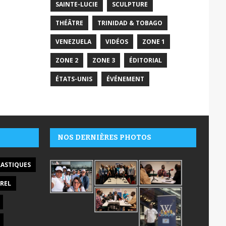
SAINTE-LUCIE
SCULPTURE
THÉÂTRE
TRINIDAD & TOBAGO
VENEZUELA
VIDÉOS
ZONE 1
ZONE 2
ZONE 3
ÉDITORIAL
ÉTATS-UNIS
ÉVÉNEMENT
NOS DERNIÈRES PHOTOS
LASTIQUES
REL