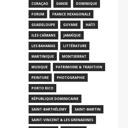
CURAÇAO
DANSE
DOMINIQUE
FORUM
FRANCE HEXAGONALE
GUADELOUPE
GUYANE
HAÏTI
ILES CAÏMANS
JAMAÏQUE
LES BAHAMAS
LITTÉRATURE
MARTINIQUE
MONTSERRAT
MUSIQUE
PATRIMOINE & TRADITION
PEINTURE
PHOTOGRAPHIE
PORTO RICO
RÉPUBLIQUE DOMINICAINE
SAINT-BARTHÉLEMY
SAINT-MARTIN
SAINT-VINCENT & LES GRENADINES