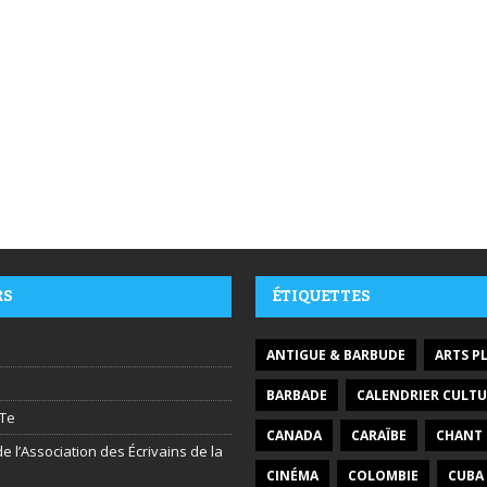
RS
ÉTIQUETTES
ANTIGUE & BARBUDE
ARTS P
BARBADE
CALENDRIER CULTU
Te
CANADA
CARAÏBE
CHANT
e l’Association des Écrivains de la
CINÉMA
COLOMBIE
CUBA