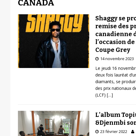
CANADA
Shaggy se pro
remise des pr
canadienne de
l’occasion de 
Coupe Grey
14 novembre 2023
Le jeudi 16 novembre
deux fois lauréat d
diamants, se produir
des prix nationaux d
(LCF)
[…]
L’album Topi
&Djenmbi sort
23 février 2022