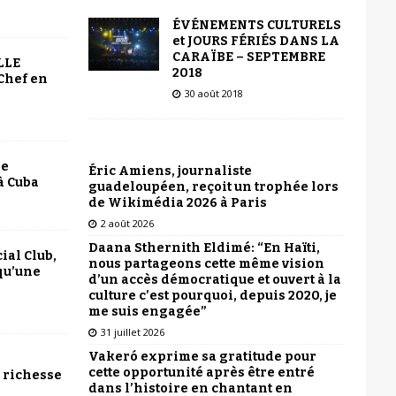
ÉVÉNEMENTS CULTURELS
et JOURS FÉRIÉS DANS LA
CARAÏBE – SEPTEMBRE
LLE
2018
Chef en
30 août 2018
le
Éric Amiens, journaliste
à Cuba
guadeloupéen, reçoit un trophée lors
de Wikimédia 2026 à Paris
2 août 2026
Daana Sthernith Eldimé: “En Haïti,
ial Club,
nous partageons cette même vision
qu’une
d’un accès démocratique et ouvert à la
culture c’est pourquoi, depuis 2020, je
me suis engagée”
31 juillet 2026
Vakeró exprime sa gratitude pour
cette opportunité après être entré
 richesse
dans l’histoire en chantant en