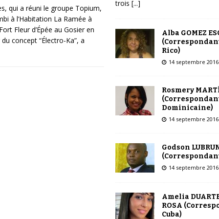
trois
[...]
es, qui a réuni le groupe Topium,
bi à l’Habitation La Ramée à
Fort Fleur d’Épée au Gosier en
Alba GOMEZ E
du concept “Électro-Ka”, a
(Correspondant
Rico)
14 septembre 2016
Rosmery MART
(Correspondant
Dominicaine)
14 septembre 2016
Godson LUBRU
(Correspondant
14 septembre 2016
Amelia DUARTE
ROSA (Corresp
Cuba)