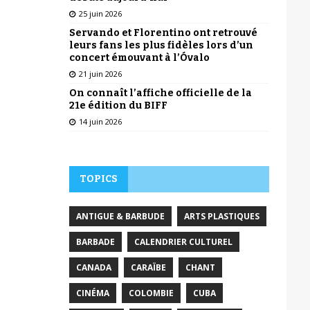
25 juin 2026
Servando et Florentino ont retrouvé
leurs fans les plus fidèles lors d’un
concert émouvant à l’Óvalo
21 juin 2026
On connaît l’affiche officielle de la
21e édition du BIFF
14 juin 2026
TOPICS
ANTIGUE & BARBUDE
ARTS PLASTIQUES
BARBADE
CALENDRIER CULTUREL
CANADA
CARAÏBE
CHANT
CINÉMA
COLOMBIE
CUBA