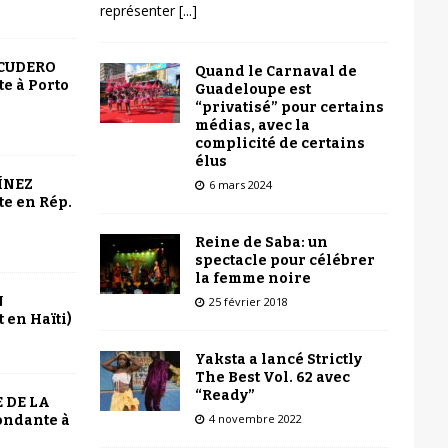
représenter
[...]
SCUDERO
Quand le Carnaval de
e à Porto
Guadeloupe est
“privatisé” pour certains
médias, avec la
complicité de certains
élus
ÍNEZ
6 mars 2024
e en Rép.
Reine de Saba: un
spectacle pour célébrer
la femme noire
N
25 février 2018
 en Haïti)
Yaksta a lancé Strictly
The Best Vol. 62 avec
“Ready”
 DE LA
4 novembre 2022
ondante à