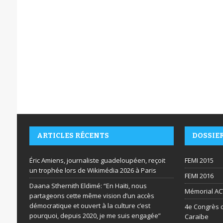
ARTICLES RÉCENTS
DOSSIE
Éric Amiens, journaliste guadeloupéen, reçoit
FEMI 2015
un trophée lors de Wikimédia 2026 à Paris
FEMI 2016
Daana Sthernith Eldimé: “En Haïti, nous
Mémorial AC
partageons cette même vision d’un accès
démocratique et ouvert à la culture c’est
4e Congrès d
pourquoi, depuis 2020, je me suis engagée”
Caraïbe