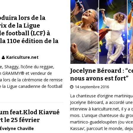
duira lors de la
ix de la Ligue
 football (LCF) à
la 110e édition de la
Kariculture.net
, Shaggy, l’icône du reggae,
Jocelyne Béroard : “c
’un GRAMMY® et vendeur de
nous avons est fort”
a lors de la cérémonie de remise
e la Ligue canadienne de football
14 septembre 2016
La chanteuse d’origine martiniqu
Jocelyne Béroard, a accordé une
interview à kariculture.net, il y a
um feat.Klod Kiavué
mois. L’unique chanteuse du gr
 le 25 février
martinico-guadeloupéen (ou vice
Kassav’, parcourt le monde, depu
Évelyne Chaville