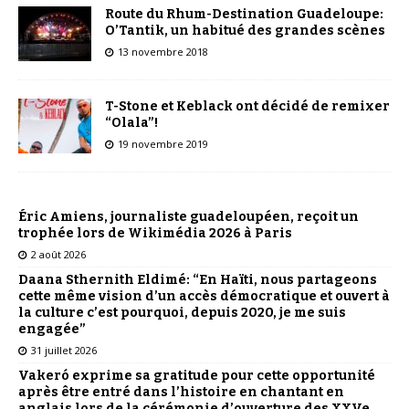
Route du Rhum-Destination Guadeloupe:
O’Tantik, un habitué des grandes scènes
13 novembre 2018
T-Stone et Keblack ont décidé de remixer
“Olala”!
19 novembre 2019
Éric Amiens, journaliste guadeloupéen, reçoit un
trophée lors de Wikimédia 2026 à Paris
2 août 2026
Daana Sthernith Eldimé: “En Haïti, nous partageons
cette même vision d’un accès démocratique et ouvert à
la culture c’est pourquoi, depuis 2020, je me suis
engagée”
31 juillet 2026
Vakeró exprime sa gratitude pour cette opportunité
après être entré dans l’histoire en chantant en
anglais lors de la cérémonie d’ouverture des XXVe