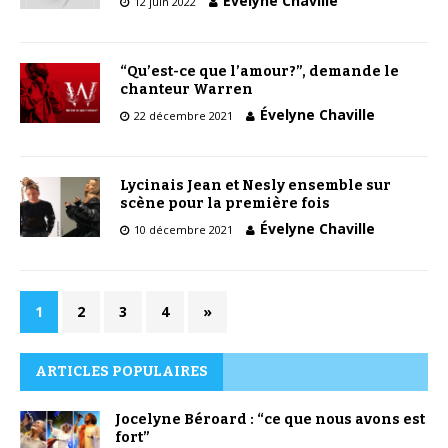
Évelyne Chaville
12 juin 2022
“Qu’est-ce que l’amour?”, demande le
chanteur Warren
Évelyne Chaville
22 décembre 2021
Lycinais Jean et Nesly ensemble sur
scène pour la première fois
Évelyne Chaville
10 décembre 2021
1
2
3
4
»
ARTICLES POPULAIRES
Jocelyne Béroard : “ce que nous avons est
fort”