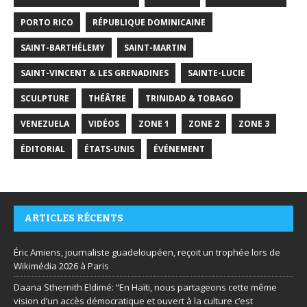
PORTO RICO
RÉPUBLIQUE DOMINICAINE
SAINT-BARTHÉLEMY
SAINT-MARTIN
SAINT-VINCENT & LES GRENADINES
SAINTE-LUCIE
SCULPTURE
THÉÂTRE
TRINIDAD & TOBAGO
VENEZUELA
VIDÉOS
ZONE 1
ZONE 2
ZONE 3
ÉDITORIAL
ÉTATS-UNIS
ÉVÉNEMENT
ARTICLES RÉCENTS
Éric Amiens, journaliste guadeloupéen, reçoit un trophée lors de
Wikimédia 2026 à Paris
Daana Sthernith Eldimé: “En Haïti, nous partageons cette même
vision d’un accès démocratique et ouvert à la culture c’est