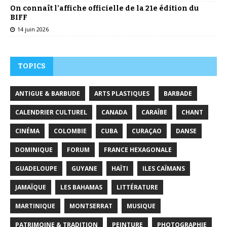
On connaît l’affiche officielle de la 21e édition du
BIFF
14 juin 2026
TOPICS
ANTIGUE & BARBUDE
ARTS PLASTIQUES
BARBADE
CALENDRIER CULTUREL
CANADA
CARAÏBE
CHANT
CINÉMA
COLOMBIE
CUBA
CURAÇAO
DANSE
DOMINIQUE
FORUM
FRANCE HEXAGONALE
GUADELOUPE
GUYANE
HAÏTI
ILES CAÏMANS
JAMAÏQUE
LES BAHAMAS
LITTÉRATURE
MARTINIQUE
MONTSERRAT
MUSIQUE
PATRIMOINE & TRADITION
PEINTURE
PHOTOGRAPHIE