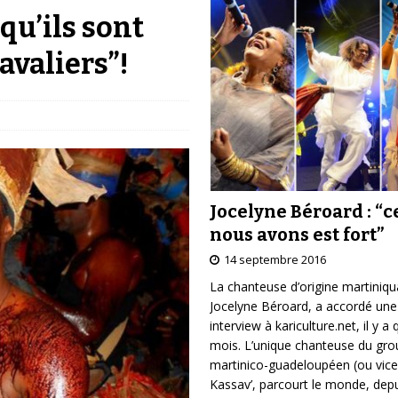
qu’ils sont
valiers”!
Jocelyne Béroard : “c
nous avons est fort”
14 septembre 2016
La chanteuse d’origine martiniqu
Jocelyne Béroard, a accordé une
interview à kariculture.net, il y a
mois. L’unique chanteuse du gr
martinico-guadeloupéen (ou vice
Kassav’, parcourt le monde, depu