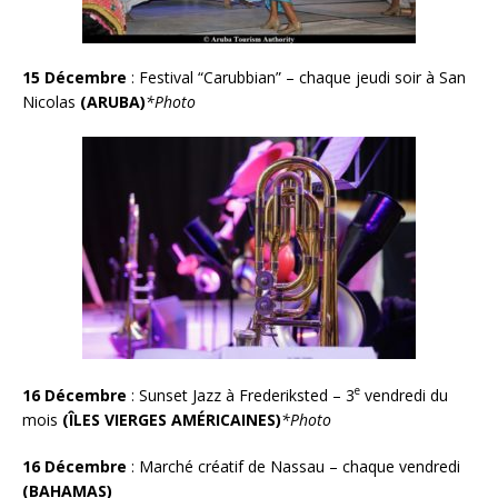
15 Décembre
:
Festival “Carubbian” – chaque jeudi soir à San
Nicolas
(ARUBA)
*Photo
e
16 Décembre
:
Sunset Jazz à Frederiksted – 3
vendredi du
mois
(ÎLES VIERGES AMÉRICAINES)
*Photo
16 Décemb
re
:
Marché créatif de Nassau – chaque vendredi
(BAHAMAS)