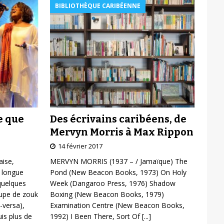
BIBLIOTHÈQUE CARIBÉENNE
Des écrivains caribéens, de
e que
Mervyn Morris à Max Rippon
14 février 2017
MERVYN MORRIS (1937 – / Jamaïque) The
aise,
Pond (New Beacon Books, 1973) On Holy
 longue
Week (Dangaroo Press, 1976) Shadow
 quelques
Boxing (New Beacon Books, 1979)
oupe de zouk
Examination Centre (New Beacon Books,
-versa),
1992) I Been There, Sort Of
[...]
is plus de