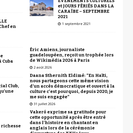
ÉVÉNEMENTS CULTURELS
et JOURS FÉRIÉS DANS LA
CARAÏBE – SEPTEMBRE
2021
LLE
1 septembre 2021
Chef en
Éric Amiens, journaliste
guadeloupéen, reçoit un trophée lors
le
de Wikimédia 2026 à Paris
à Cuba
2 août 2026
Daana Sthernith Eldimé: “En Haïti,
nous partageons cette même vision
ial Club,
d’un accès démocratique et ouvert à la
qu’une
culture c’est pourquoi, depuis 2020, je
me suis engagée”
31 juillet 2026
Vakeró exprime sa gratitude pour
cette opportunité après être entré
dans l’histoire en chantant en
 richesse
anglais lors de la cérémonie