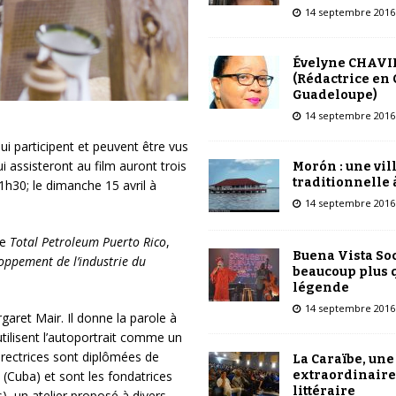
14 septembre 2016
Évelyne CHAVI
(Rédactrice en 
Guadeloupe)
14 septembre 2016
ui participent et peuvent être vus
i assisteront au film auront trois
Morón : une vil
traditionnelle 
21h30; le dimanche 15 avril à
14 septembre 2016
de
Total Petroleum Puerto Rico
,
Buena Vista Soc
ppement de l’industrie du
beaucoup plus 
légende
14 septembre 2016
garet Mair. Il donne la parole à
utilisent l’autoportrait comme un
directrices sont diplômées de
La Caraïbe, une
extraordinaire
(Cuba) et sont les fondatrices
littéraire
s), un atelier proposé à divers