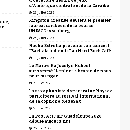
d’ouverture des XXVe Jeux
d’Amérique centrale et de la Caraïbe
28 juillet 2026
Kingston Creative devient le premier
ique,
lauréat caribéen de la bourse
 en
UNESCO-Aschberg
23 juillet 2026
Nacho Estrella présente son concert
“Bachata bohemia” au Hard Rock Café
11 juillet 2026
Le Maître Ka Jocelyn Hubbel
surnommé “Lenlen” a besoin de nous
pour manger
7 juillet 2026
La saxophoniste dominicaine Nayade
participera au Festival international
de saxophone MedeSax
5 juillet 2026
La Pool Art Fair Guadeloupe 2026
débute aujourd’hui
25 juin 2026