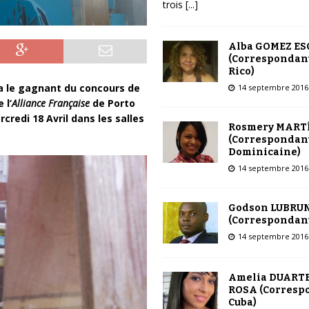
trois
[...]
Alba GOMEZ E
(Correspondant
Rico)
ra le gagnant du concours de
14 septembre 2016
 l’
Alliance Française
de Porto
rcredi 18 Avril dans les salles
Rosmery MART
(Correspondant
Dominicaine)
14 septembre 2016
Godson LUBRU
(Correspondant
14 septembre 2016
Amelia DUARTE
ROSA (Corresp
Cuba)