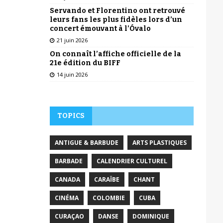
Servando et Florentino ont retrouvé
leurs fans les plus fidèles lors d’un
concert émouvant à l’Óvalo
21 juin 2026
On connaît l’affiche officielle de la
21e édition du BIFF
14 juin 2026
TOPICS
ANTIGUE & BARBUDE
ARTS PLASTIQUES
BARBADE
CALENDRIER CULTUREL
CANADA
CARAÏBE
CHANT
CINÉMA
COLOMBIE
CUBA
CURAÇAO
DANSE
DOMINIQUE