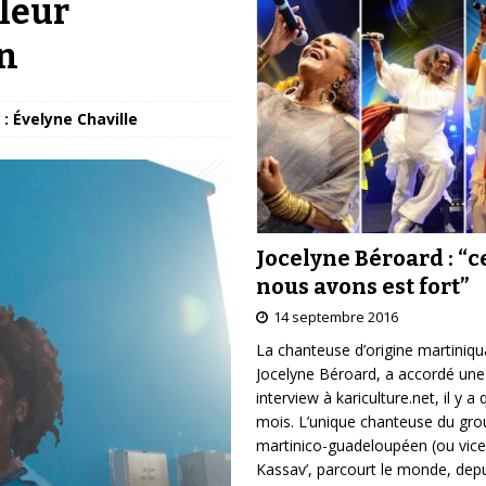
lleur
n
: Évelyne Chaville
Jocelyne Béroard : “c
nous avons est fort”
14 septembre 2016
La chanteuse d’origine martiniqu
Jocelyne Béroard, a accordé une
interview à kariculture.net, il y a
mois. L’unique chanteuse du gr
martinico-guadeloupéen (ou vice
Kassav’, parcourt le monde, depu