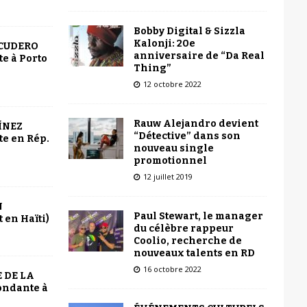
Bobby Digital & Sizzla
Kalonji: 20e
SCUDERO
anniversaire de “Da Real
e à Porto
Thing”
12 octobre 2022
Rauw Alejandro devient
ÍNEZ
“Détective” dans son
e en Rép.
nouveau single
promotionnel
12 juillet 2019
N
Paul Stewart, le manager
 en Haïti)
du célèbre rappeur
Coolio, recherche de
nouveaux talents en RD
16 octobre 2022
 DE LA
ondante à