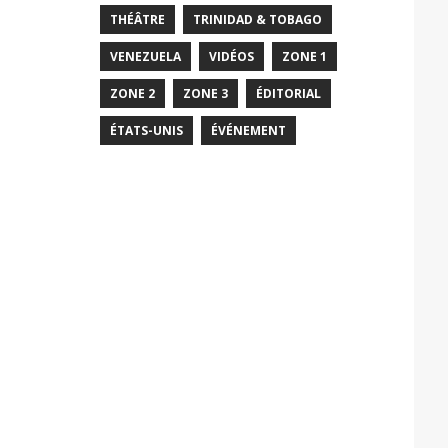
THÉÂTRE
TRINIDAD & TOBAGO
VENEZUELA
VIDÉOS
ZONE 1
ZONE 2
ZONE 3
ÉDITORIAL
ÉTATS-UNIS
ÉVÉNEMENT