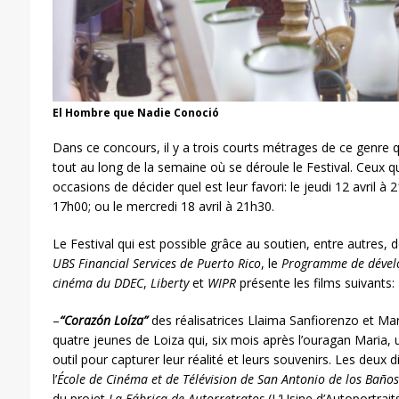
El Hombre que Nadie Conoció
Dans ce concours, il y a trois courts métrages de ce genre q
tout au long de la semaine où se déroule le Festival. Ceux qu
occasions de décider quel est leur favori: le jeudi 12 avril à 
17h00; ou le mercredi 18 avril à 21h30.
Le Festival qui est possible grâce au soutien, entre autres, 
UBS Financial Services de Puerto Rico
, le
Programme de dévelo
cinéma du DDEC
,
Liberty
et
WIPR
présente les films suivants:
–
“Corazón Loíza”
des réalisatrices Llaima Sanfiorenzo et Mar
quatre jeunes de Loiza qui, six mois après l’ouragan Maria, 
outil pour capturer leur réalité et leurs souvenirs. Les deux 
l’
École de Cinéma et de Télévision
de San Antonio de los Baños
du projet
La Fábrica de Autorretratos
(L’U
sine d’Autoportrait