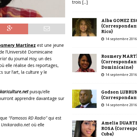
trois
[...]
Alba GOMEZ E
(Correspondant
Rico)
14 septembre 2016
osmery Martínez
est une jeune
e l’Université Dominicaine
Rosmery MART
gría!
du journal
Hoy,
un des
(Correspondant
où elle réalise des reportages,
Dominicaine)
ur l’art, la culture y le
14 septembre 2016
kariculture.net
puisqu’elle
Godson LUBRU
(Correspondant
 pourront apprendre davantage sur
14 septembre 2016
nique
“Famosos RD Radio”
qui est
Amelia DUARTE
t
Unikaradio.net
où elle
ROSA (Corresp
Cuba)