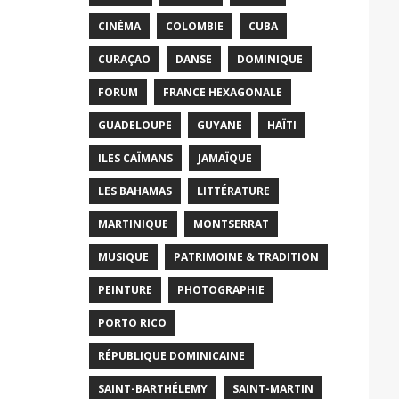
CINÉMA
COLOMBIE
CUBA
CURAÇAO
DANSE
DOMINIQUE
FORUM
FRANCE HEXAGONALE
GUADELOUPE
GUYANE
HAÏTI
ILES CAÏMANS
JAMAÏQUE
LES BAHAMAS
LITTÉRATURE
MARTINIQUE
MONTSERRAT
MUSIQUE
PATRIMOINE & TRADITION
PEINTURE
PHOTOGRAPHIE
PORTO RICO
RÉPUBLIQUE DOMINICAINE
SAINT-BARTHÉLEMY
SAINT-MARTIN