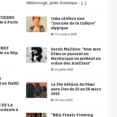
Hillsborough, Jardin Botanique –
[...]
SCUDERO
Cuba célèbre une
e à Porto
“Journée de la Culture”
atypique
15 octobre 2020
ÍNEZ
Sarah Malléon: “tous mes
e en Rép.
films se passent en
Martinique ou mettent en
scène des Antillais”
25 juillet 2020
N
 en Haïti)
La 29e édition du Fémi
aura lieu du 22 au 28 mars
2025
18 mars 2025
 DE LA
ondante à
“NBA Finals Viewing