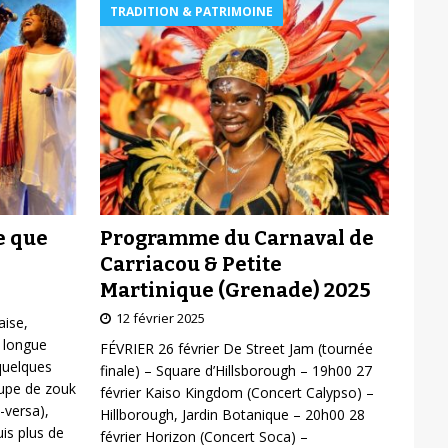
TRADITION & PATRIMOINE
Programme du Carnaval de
e que
Carriacou & Petite
Martinique (Grenade) 2025
12 février 2025
aise,
 longue
FÉVRIER 26 février De Street Jam (tournée
 quelques
finale) – Square d’Hillsborough – 19h00 27
oupe de zouk
février Kaiso Kingdom (Concert Calypso) –
-versa),
Hillborough, Jardin Botanique – 20h00 28
is plus de
février Horizon (Concert Soca) –