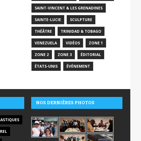
SAINT-VINCENT & LES GRENADINES
SAINTE-LUCIE
SCULPTURE
THÉÂTRE
TRINIDAD & TOBAGO
VENEZUELA
VIDÉOS
ZONE 1
ZONE 2
ZONE 3
ÉDITORIAL
ÉTATS-UNIS
ÉVÉNEMENT
NOS DERNIÈRES PHOTOS
LASTIQUES
REL