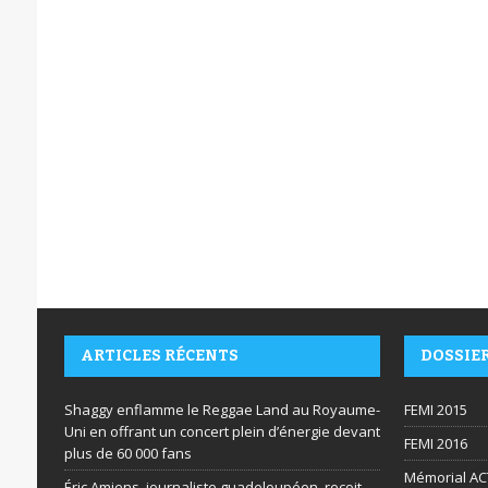
ARTICLES RÉCENTS
DOSSIE
Shaggy enflamme le Reggae Land au Royaume-
FEMI 2015
Uni en offrant un concert plein d’énergie devant
FEMI 2016
plus de 60 000 fans
Mémorial AC
Éric Amiens, journaliste guadeloupéen, reçoit