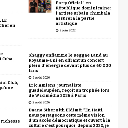
Party Oficial” en
République dominicaine:
l’artiste urbain Chimbala
assurera la partie
LLE
artistique
Chef en
2 juin 2022
le
Shaggy enflamme le Reggae Land au
à Cuba
Royaume-Uni en offrant un concert
plein d’énergie devant plus de 60 000
fans
6 août 2026
ial Club,
Éric Amiens, journaliste
qu’une
guadeloupéen, reçoit un trophée lors
de Wikimédia 2026 à Paris
2 août 2026
Daana Sthernith Eldimé: “En Haïti,
nous partageons cette même vision
d’un accès démocratique et ouvert à la
 richesse
culture c’est pourquoi, depuis 2020, je