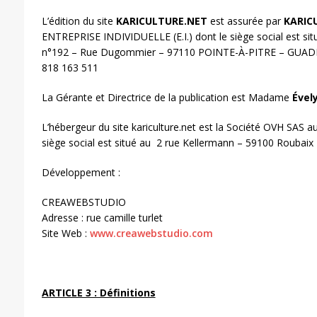
L’édition du site
KARICULTURE.NET
est assurée par
KARIC
ENTREPRISE INDIVIDUELLE (E.I.) dont le siège social est sit
n°192 – Rue Dugommier – 97110 POINTE-À-PITRE – GUAD
818 163 511
La Gérante et Directrice de la publication est Madame
Ével
L’hébergeur du site kariculture.net est la Société OVH SAS a
siège social est situé au 2 rue Kellermann – 59100 Roubaix 
Développement :
CREAWEBSTUDIO
Adresse : rue camille turlet
Site Web :
www.creawebstudio.com
ARTICLE 3 : Définitions