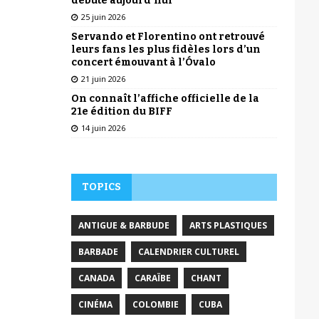
débute aujourd’hui
25 juin 2026
Servando et Florentino ont retrouvé
leurs fans les plus fidèles lors d’un
concert émouvant à l’Óvalo
21 juin 2026
On connaît l’affiche officielle de la
21e édition du BIFF
14 juin 2026
TOPICS
ANTIGUE & BARBUDE
ARTS PLASTIQUES
BARBADE
CALENDRIER CULTUREL
CANADA
CARAÏBE
CHANT
CINÉMA
COLOMBIE
CUBA