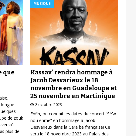
MUSIQUE
Kassav’ rendra hommage à
e que
Jacob Desvarieux le 18
novembre en Guadeloupe et
25 novembre en Martinique
aise,
8 octobre 2023
 longue
 quelques
Enfin, on connaît les dates du concert “Sé’w
oupe de zouk
nou enmé” en hommage à Jacob
-versa),
Desvarieux dans la Caraïbe française! Ce
is plus de
sera le 18 novembre 2023 au Palais des