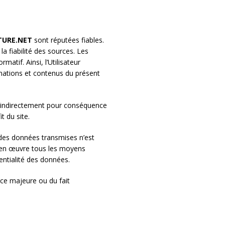
TURE.NET
sont réputées fiables.
la fiabilité des sources. Les
matif. Ainsi, l’Utilisateur
ormations et contenus du présent
ou indirectement pour conséquence
t du site.
é des données transmises n’est
re en œuvre tous les moyens
dentialité des données.
rce majeure ou du fait