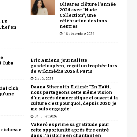
Olivares clôture l’année
2024 avec “Nude
Collection”, une
célébration des tons
LLE
neutres
Chef en
16 décembre 2024
le
Éric Amiens, journaliste
à Cuba
guadeloupéen, reçoit un trophée lors
de Wikimédia 2026 à Paris
2 août 2026
Daana Sthernith Eldimé: “En Haïti,
ial Club,
nous partageons cette même vision
qu’une
d’un accès démocratique et ouvert à la
culture c’est pourquoi, depuis 2020, je
me suis engagée”
31 juillet 2026
Vakeró exprime sa gratitude pour
 richesse
cette opportunité après être entré
dans l’histoire en chantant en