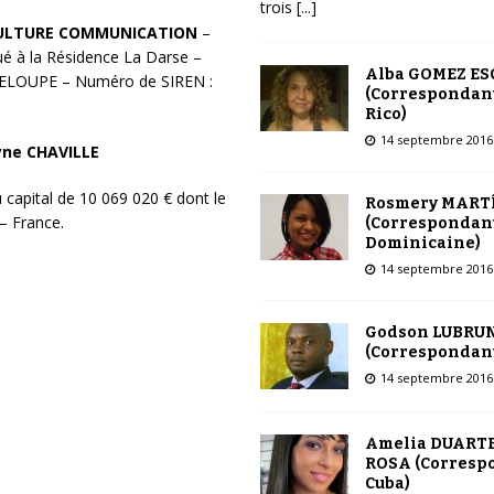
trois
[...]
ULTURE COMMUNICATION
–
ué à la Résidence La Darse –
Alba GOMEZ E
ELOUPE – Numéro de SIREN :
(Correspondant
Rico)
14 septembre 2016
yne CHAVILLE
u capital de 10 069 020 € dont le
Rosmery MART
– France.
(Correspondant
Dominicaine)
14 septembre 2016
Godson LUBRU
(Correspondant
14 septembre 2016
Amelia DUARTE
ROSA (Corresp
Cuba)