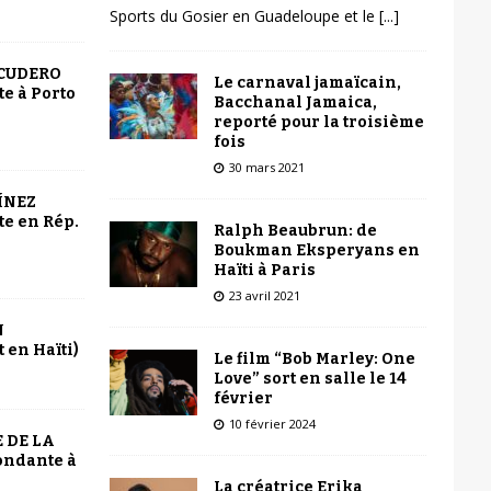
Sports du Gosier en Guadeloupe et le
[...]
SCUDERO
Le carnaval jamaïcain,
e à Porto
Bacchanal Jamaica,
reporté pour la troisième
fois
30 mars 2021
ÍNEZ
e en Rép.
Ralph Beaubrun: de
Boukman Eksperyans en
Haïti à Paris
23 avril 2021
N
 en Haïti)
Le film “Bob Marley: One
Love” sort en salle le 14
février
10 février 2024
 DE LA
ondante à
La créatrice Erika