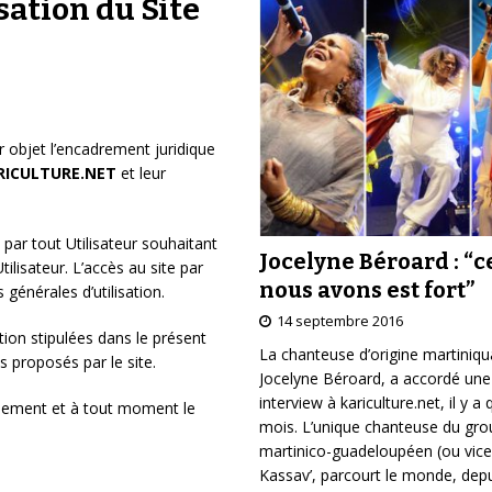
sation du Site
r objet l’encadrement juridique
RICULTURE.NET
et leur
 par tout Utilisateur souhaitant
Jocelyne Béroard : “c
Utilisateur. L’accès au site par
nous avons est fort”
 générales d’utilisation.
14 septembre 2016
tion stipulées dans le présent
La chanteuse d’origine martiniqu
es proposés par le site.
Jocelyne Béroard, a accordé une
interview à kariculture.net, il y a
ralement et à tout moment le
mois. L’unique chanteuse du gr
martinico-guadeloupéen (ou vice
Kassav’, parcourt le monde, depu