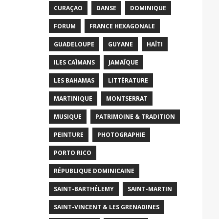
CURAÇAO
DANSE
DOMINIQUE
FORUM
FRANCE HEXAGONALE
GUADELOUPE
GUYANE
HAÏTI
ILES CAÏMANS
JAMAÏQUE
LES BAHAMAS
LITTÉRATURE
MARTINIQUE
MONTSERRAT
MUSIQUE
PATRIMOINE & TRADITION
PEINTURE
PHOTOGRAPHIE
PORTO RICO
RÉPUBLIQUE DOMINICAINE
SAINT-BARTHÉLEMY
SAINT-MARTIN
SAINT-VINCENT & LES GRENADINES