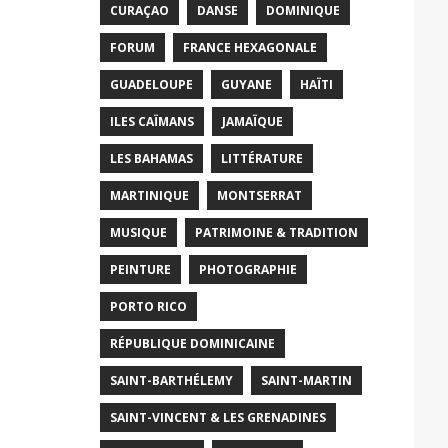
CURAÇAO
DANSE
DOMINIQUE
FORUM
FRANCE HEXAGONALE
GUADELOUPE
GUYANE
HAÏTI
ILES CAÏMANS
JAMAÏQUE
LES BAHAMAS
LITTÉRATURE
MARTINIQUE
MONTSERRAT
MUSIQUE
PATRIMOINE & TRADITION
PEINTURE
PHOTOGRAPHIE
PORTO RICO
RÉPUBLIQUE DOMINICAINE
SAINT-BARTHÉLEMY
SAINT-MARTIN
SAINT-VINCENT & LES GRENADINES