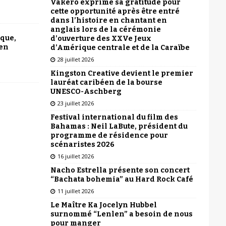
Vakeró exprime sa gratitude pour
cette opportunité après être entré
dans l’histoire en chantant en
anglais lors de la cérémonie
ique,
d’ouverture des XXVe Jeux
 en
d’Amérique centrale et de la Caraïbe
28 juillet 2026
Kingston Creative devient le premier
lauréat caribéen de la bourse
UNESCO-Aschberg
23 juillet 2026
Festival international du film des
Bahamas : Neil LaBute, président du
programme de résidence pour
scénaristes 2026
16 juillet 2026
Nacho Estrella présente son concert
“Bachata bohemia” au Hard Rock Café
11 juillet 2026
Le Maître Ka Jocelyn Hubbel
surnommé “Lenlen” a besoin de nous
pour manger