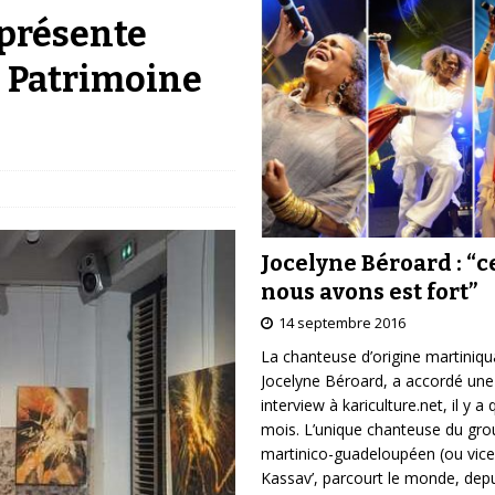
présente
u Patrimoine
Jocelyne Béroard : “c
nous avons est fort”
14 septembre 2016
La chanteuse d’origine martiniqu
Jocelyne Béroard, a accordé une
interview à kariculture.net, il y a
mois. L’unique chanteuse du gr
martinico-guadeloupéen (ou vice
Kassav’, parcourt le monde, depu