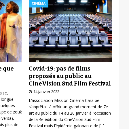
CINÉMA
Covid-19: pas de films
e que
proposés au public au
CineVision Sud Film Festival
14 janvier 2022
aise,
 longue
L’association Mission Cinéma Caraïbe
 quelques
s’apprêtait à offrir un grand moment de 7e
oupe de zouk
art au public du 14 au 20 janvier à l’occasion
-versa),
de la 4e édition du CineVision Sud Film
is plus de
Festival mais l’épidémie galopante de
[...]