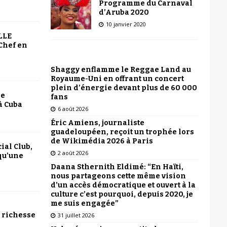
Programme du Carnaval
d’Aruba 2020
10 janvier 2020
LLE
Chef en
Shaggy enflamme le Reggae Land au
Royaume-Uni en offrant un concert
plein d’énergie devant plus de 60 000
le
fans
à Cuba
6 août 2026
Éric Amiens, journaliste
guadeloupéen, reçoit un trophée lors
de Wikimédia 2026 à Paris
ial Club,
2 août 2026
qu’une
Daana Sthernith Eldimé: “En Haïti,
nous partageons cette même vision
d’un accès démocratique et ouvert à la
culture c’est pourquoi, depuis 2020, je
me suis engagée”
 richesse
31 juillet 2026