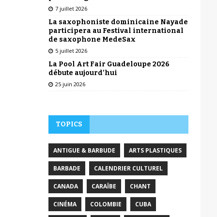
7 juillet 2026
La saxophoniste dominicaine Nayade
participera au Festival international
de saxophone MedeSax
5 juillet 2026
La Pool Art Fair Guadeloupe 2026
débute aujourd’hui
25 juin 2026
TOPICS
ANTIGUE & BARBUDE
ARTS PLASTIQUES
BARBADE
CALENDRIER CULTUREL
CANADA
CARAÏBE
CHANT
CINÉMA
COLOMBIE
CUBA