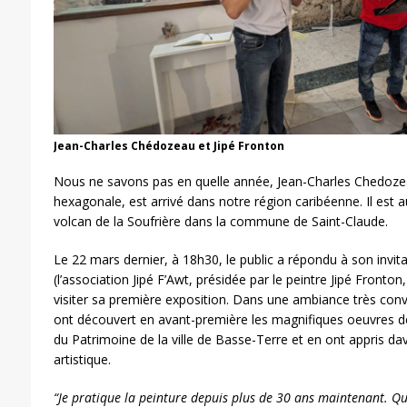
Jean-Charles Chédozeau et Jipé Fronton
Nous ne savons pas en quelle année, Jean-Charles Chedozeau
hexagonale, est arrivé dans notre région caribéenne. Il est au
volcan de la Soufrière dans la commune de Saint-Claude.
Le 22 mars dernier, à 18h30, le public a répondu à son invita
(l’association Jipé F’Awt, présidée par le peintre Jipé Fronton,
visiter sa première exposition. Dans une ambiance très conv
ont découvert en avant-première les magnifiques oeuvres de
du Patrimoine de la ville de Basse-Terre et en ont appris d
artistique.
“Je pratique la peinture depuis plus de 30 ans maintenant. Qua