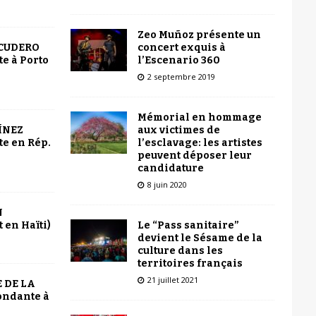
Zeo Muñoz présente un
concert exquis à
SCUDERO
l’Escenario 360
e à Porto
2 septembre 2019
Mémorial en hommage
aux victimes de
ÍNEZ
l’esclavage: les artistes
e en Rép.
peuvent déposer leur
candidature
8 juin 2020
N
Le “Pass sanitaire”
 en Haïti)
devient le Sésame de la
culture dans les
territoires français
21 juillet 2021
 DE LA
ondante à