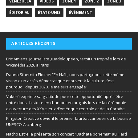
VENEZUELA
VIDÉOS
ZONE 1
ZONE 2
ZONE 3
ÉDITORIAL
ÉTATS-UNIS
ÉVÉNEMENT
ARTICLES RÉCENTS
Éric Amiens, journaliste guadeloupéen, reçoit un trophée lors de
Wikimédia 2026 à Paris
Daana Sthernith Eldimé: “En Haïti, nous partageons cette même
vision d’un accès démocratique et ouvert à la culture c’est
pourquoi, depuis 2020, je me suis engagée”
Vakeró exprime sa gratitude pour cette opportunité après être
entré dans l’histoire en chantant en anglais lors de la cérémonie
d’ouverture des XXVe Jeux d’Amérique centrale et de la Caraïbe
Kingston Creative devient le premier lauréat caribéen de la bourse
UNESCO-Aschberg
Nacho Estrella présente son concert “Bachata bohemia” au Hard