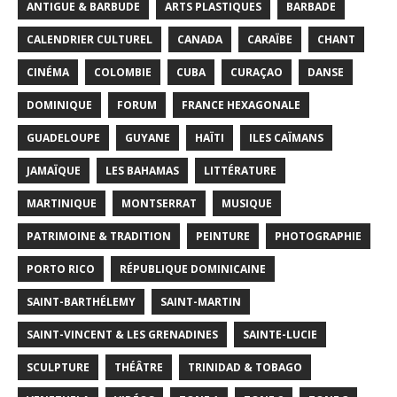
ANTIGUE & BARBUDE
ARTS PLASTIQUES
BARBADE
CALENDRIER CULTUREL
CANADA
CARAÏBE
CHANT
CINÉMA
COLOMBIE
CUBA
CURAÇAO
DANSE
DOMINIQUE
FORUM
FRANCE HEXAGONALE
GUADELOUPE
GUYANE
HAÏTI
ILES CAÏMANS
JAMAÏQUE
LES BAHAMAS
LITTÉRATURE
MARTINIQUE
MONTSERRAT
MUSIQUE
PATRIMOINE & TRADITION
PEINTURE
PHOTOGRAPHIE
PORTO RICO
RÉPUBLIQUE DOMINICAINE
SAINT-BARTHÉLEMY
SAINT-MARTIN
SAINT-VINCENT & LES GRENADINES
SAINTE-LUCIE
SCULPTURE
THÉÂTRE
TRINIDAD & TOBAGO