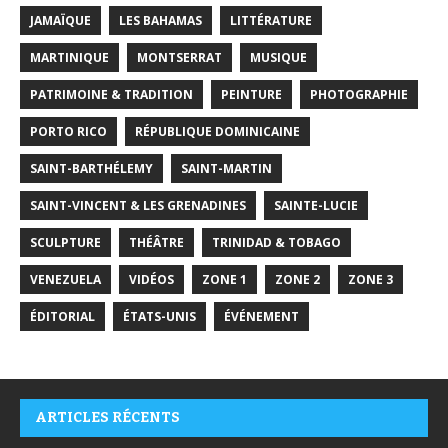
JAMAÏQUE
LES BAHAMAS
LITTÉRATURE
MARTINIQUE
MONTSERRAT
MUSIQUE
PATRIMOINE & TRADITION
PEINTURE
PHOTOGRAPHIE
PORTO RICO
RÉPUBLIQUE DOMINICAINE
SAINT-BARTHÉLEMY
SAINT-MARTIN
SAINT-VINCENT & LES GRENADINES
SAINTE-LUCIE
SCULPTURE
THÉÂTRE
TRINIDAD & TOBAGO
VENEZUELA
VIDÉOS
ZONE 1
ZONE 2
ZONE 3
ÉDITORIAL
ÉTATS-UNIS
ÉVÉNEMENT
ARTICLES RÉCENTS