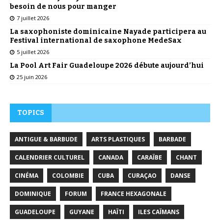
besoin de nous pour manger
7 juillet 2026
La saxophoniste dominicaine Nayade participera au
Festival international de saxophone MedeSax
5 juillet 2026
La Pool Art Fair Guadeloupe 2026 débute aujourd’hui
25 juin 2026
TOPICS
ANTIGUE & BARBUDE
ARTS PLASTIQUES
BARBADE
CALENDRIER CULTUREL
CANADA
CARAÏBE
CHANT
CINÉMA
COLOMBIE
CUBA
CURAÇAO
DANSE
DOMINIQUE
FORUM
FRANCE HEXAGONALE
GUADELOUPE
GUYANE
HAÏTI
ILES CAÏMANS