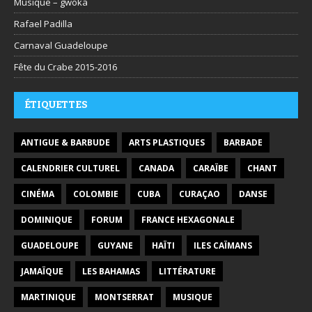
Musique – gwoka
Rafael Padilla
Carnaval Guadeloupe
Fête du Crabe 2015-2016
ÉTIQUETTES
ANTIGUE & BARBUDE
ARTS PLASTIQUES
BARBADE
CALENDRIER CULTUREL
CANADA
CARAÏBE
CHANT
CINÉMA
COLOMBIE
CUBA
CURAÇAO
DANSE
DOMINIQUE
FORUM
FRANCE HEXAGONALE
GUADELOUPE
GUYANE
HAÏTI
ILES CAÏMANS
JAMAÏQUE
LES BAHAMAS
LITTÉRATURE
MARTINIQUE
MONTSERRAT
MUSIQUE