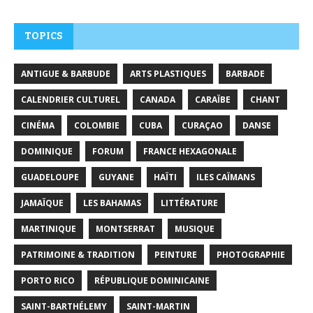
TOPICS
ANTIGUE & BARBUDE
ARTS PLASTIQUES
BARBADE
CALENDRIER CULTUREL
CANADA
CARAÏBE
CHANT
CINÉMA
COLOMBIE
CUBA
CURAÇAO
DANSE
DOMINIQUE
FORUM
FRANCE HEXAGONALE
GUADELOUPE
GUYANE
HAÏTI
ILES CAÏMANS
JAMAÏQUE
LES BAHAMAS
LITTÉRATURE
MARTINIQUE
MONTSERRAT
MUSIQUE
PATRIMOINE & TRADITION
PEINTURE
PHOTOGRAPHIE
PORTO RICO
RÉPUBLIQUE DOMINICAINE
SAINT-BARTHÉLEMY
SAINT-MARTIN