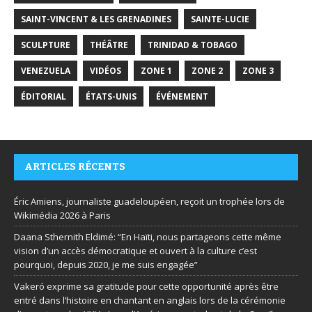
SAINT-VINCENT & LES GRENADINES
SAINTE-LUCIE
SCULPTURE
THÉÂTRE
TRINIDAD & TOBAGO
VENEZUELA
VIDÉOS
ZONE 1
ZONE 2
ZONE 3
ÉDITORIAL
ÉTATS-UNIS
ÉVÉNEMENT
ARTICLES RÉCENTS
Éric Amiens, journaliste guadeloupéen, reçoit un trophée lors de
Wikimédia 2026 à Paris
Daana Sthernith Eldimé: “En Haïti, nous partageons cette même
vision d’un accès démocratique et ouvert à la culture c’est
pourquoi, depuis 2020, je me suis engagée”
Vakeró exprime sa gratitude pour cette opportunité après être
entré dans l’histoire en chantant en anglais lors de la cérémonie