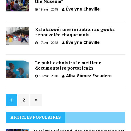
the Museum”
Évelyne Chaville
19 avril 2018
Kalakaswé : une initiation au gwoka
renouvelée chaque mois
Évelyne Chaville
17 avril 2018
Le public choisira le meilleur
documentaire portoricain
Alba Gómez Escudero
13 avril 2018
1
2
»
ARTICLES POPULAIRES