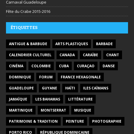
Carnaval Guadeloupe
Fête du Crabe 2015-2016
ÉTIQUETTES
ANTIGUE & BARBUDE
ARTS PLASTIQUES
BARBADE
CALENDRIER CULTUREL
CANADA
CARAÏBE
CHANT
CINÉMA
COLOMBIE
CUBA
CURAÇAO
DANSE
DOMINIQUE
FORUM
FRANCE HEXAGONALE
GUADELOUPE
GUYANE
HAÏTI
ILES CAÏMANS
JAMAÏQUE
LES BAHAMAS
LITTÉRATURE
MARTINIQUE
MONTSERRAT
MUSIQUE
PATRIMOINE & TRADITION
PEINTURE
PHOTOGRAPHIE
PORTO RICO
RÉPUBLIQUE DOMINICAINE