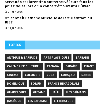
Servando et Florentino ont retrouvé leurs fans les
plus fidèles lors d’un concert émouvant à l’Óvalo
21 juin 2026
On connaît l’affiche officielle de la 21e édition du
BIFF
14 juin 2026
TOPICS
ANTIGUE & BARBUDE
ARTS PLASTIQUES
BARBADE
CALENDRIER CULTUREL
CANADA
CARAÏBE
CHANT
CINÉMA
COLOMBIE
CUBA
CURAÇAO
DANSE
DOMINIQUE
FORUM
FRANCE HEXAGONALE
GUADELOUPE
GUYANE
HAÏTI
ILES CAÏMANS
JAMAÏQUE
LES BAHAMAS
LITTÉRATURE