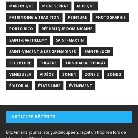
MARTINIQUE
MONTSERRAT
MUSIQUE
PATRIMOINE & TRADITION
PEINTURE
PHOTOGRAPHIE
PORTO RICO
RÉPUBLIQUE DOMINICAINE
SAINT-BARTHÉLEMY
SAINT-MARTIN
SAINT-VINCENT & LES GRENADINES
SAINTE-LUCIE
SCULPTURE
THÉÂTRE
TRINIDAD & TOBAGO
VENEZUELA
VIDÉOS
ZONE 1
ZONE 2
ZONE 3
ÉDITORIAL
ÉTATS-UNIS
ÉVÉNEMENT
ARTICLES RÉCENTS
Éric Amiens, journaliste guadeloupéen, reçoit un trophée lors de