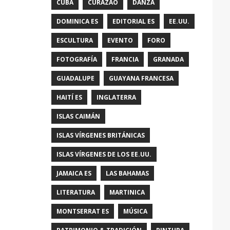
CUBA
CURAZAO
DANZA
DOMINICA ES
EDITORIAL ES
EE.UU.
ESCULTURA
EVENTO
FORO
FOTOGRAFÍA
FRANCIA
GRANADA
GUADALUPE
GUAYANA FRANCESA
HAITÍ ES
INGLATERRA
ISLAS CAIMÁN
ISLAS VÍRGENES BRITÁNICAS
ISLAS VÍRGENES DE LOS EE.UU.
JAMAICA ES
LAS BAHAMAS
LITERATURA
MARTINICA
MONTSERRAT ES
MÚSICA