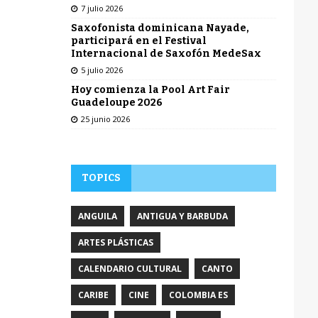
7 julio 2026
Saxofonista dominicana Nayade,
participará en el Festival
Internacional de Saxofón MedeSax
5 julio 2026
Hoy comienza la Pool Art Fair
Guadeloupe 2026
25 junio 2026
TOPICS
ANGUILA
ANTIGUA Y BARBUDA
ARTES PLÁSTICAS
CALENDARIO CULTURAL
CANTO
CARIBE
CINE
COLOMBIA ES