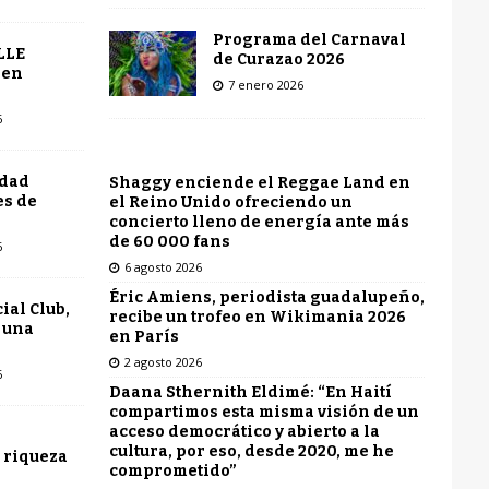
Programa del Carnaval
LLE
de Curazao 2026
 en
7 enero 2026
6
udad
Shaggy enciende el Reggae Land en
es de
el Reino Unido ofreciendo un
concierto lleno de energía ante más
de 60 000 fans
6
6 agosto 2026
Éric Amiens, periodista guadalupeño,
ial Club,
recibe un trofeo en Wikimania 2026
 una
en París
2 agosto 2026
6
Daana Sthernith Eldimé: “En Haití
compartimos esta misma visión de un
acceso democrático y abierto a la
cultura, por eso, desde 2020, me he
 riqueza
comprometido”