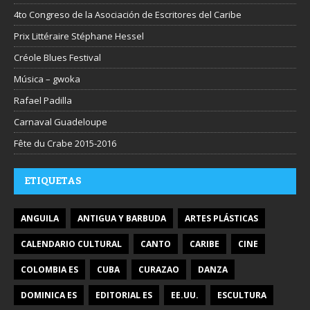
4to Congreso de la Asociación de Escritores del Caribe
Prix Littéraire Stéphane Hessel
Créole Blues Festival
Música – gwoka
Rafael Padilla
Carnaval Guadeloupe
Fête du Crabe 2015-2016
ETIQUETAS
ANGUILA
ANTIGUA Y BARBUDA
ARTES PLÁSTICAS
CALENDARIO CULTURAL
CANTO
CARIBE
CINE
COLOMBIA ES
CUBA
CURAZAO
DANZA
DOMINICA ES
EDITORIAL ES
EE.UU.
ESCULTURA