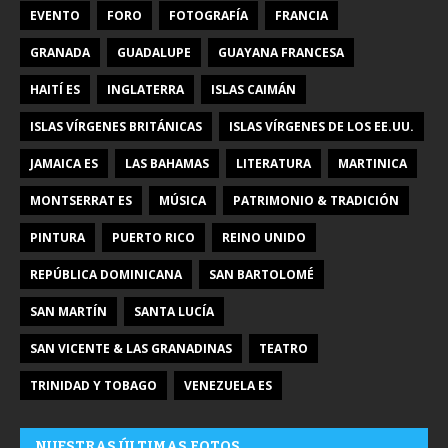
EVENTO
FORO
FOTOGRAFÍA
FRANCIA
GRANADA
GUADALUPE
GUAYANA FRANCESA
HAITÍ ES
INGLATERRA
ISLAS CAIMÁN
ISLAS VÍRGENES BRITÁNICAS
ISLAS VÍRGENES DE LOS EE.UU.
JAMAICA ES
LAS BAHAMAS
LITERATURA
MARTINICA
MONTSERRAT ES
MÚSICA
PATRIMONIO & TRADICIÓN
PINTURA
PUERTO RICO
REINO UNIDO
REPÚBLICA DOMINICANA
SAN BARTOLOMÉ
SAN MARTÍN
SANTA LUCÍA
SAN VICENTE & LAS GRANADINAS
TEATRO
TRINIDAD Y TOBAGO
VENEZUELA ES
NUESTRAS ÚLTIMAS FOTOS