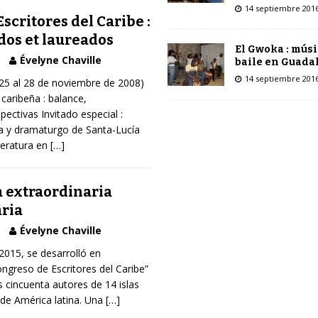
14 septiembre 201
scritores del Caribe :
dos et laureados
El Gwoka : músi
Évelyne Chaville
baile en Guada
14 septiembre 201
 25 al 28 de noviembre de 2008)
 caribeña : balance,
ectivas Invitado especial :
a y dramaturgo de Santa-Lucía
teratura en
[…]
a extraordinaria
aria
Évelyne Chaville
 2015, se desarrolló en
ngreso de Escritores del Caribe”
 cincuenta autores de 14 islas
 de América latina. Una
[…]