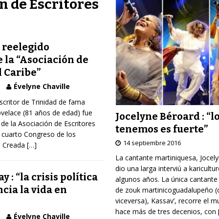
n de Escritores
 reelegido
 la “Asociación de
l Caribe”
Évelyne Chaville
scritor de Trinidad de fama
Lovelace (81 años de edad) fue
Jocelyne Béroard : “l
 de la Asociación de Escritores
tenemos es fuerte”
l cuarto Congreso de los
14 septiembre 2016
e. Creada
[…]
La cantante martiniquesa, Jocel
dio una larga interviú a karicultu
: “la crisis política
algunos años. La única cantante
ncia la vida en
de zouk martinicoguadalupeño (
viceversa), Kassav’, recorre el 
hace más de tres decenios, con
Évelyne Chaville