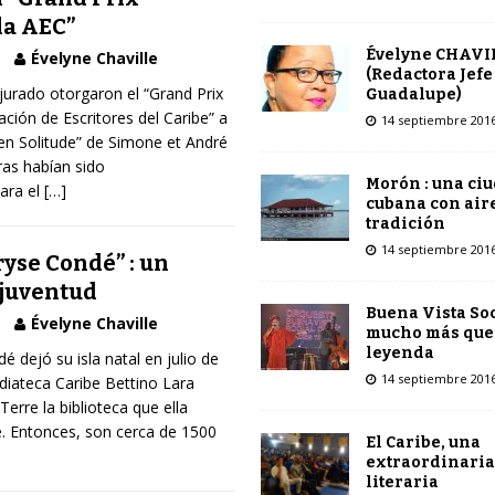
 la AEC”
Évelyne CHAVI
Évelyne Chaville
(Redactora Jefe
urado otorgaron el “Grand Prix
Guadalupe)
iación de Escritores del Caribe” a
14 septiembre 201
 en Solitude” de Simone et André
ras habían sido
Morón : una ci
ara el
[…]
cubana con air
tradición
14 septiembre 201
yse Condé” : un
 juventud
Buena Vista Soc
Évelyne Chaville
mucho más que
leyenda
dejó su isla natal en julio de
14 septiembre 201
diateca Caribe Bettino Lara
rre la biblioteca que ella
. Entonces, son cerca de 1500
El Caribe, una
extraordinaria
literaria