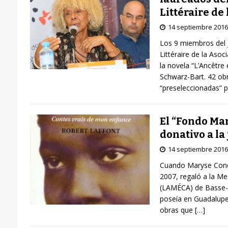
Littéraire de
14 septiembre 2016
Los 9 miembros del j
Littéraire de la Asoc
la novela “L’Ancêtre
Schwarz-Bart. 42 ob
“preseleccionadas” p
El “Fondo Mar
donativo a la
14 septiembre 2016
Cuando Maryse Condé 
2007, regaló a la Me
(LAMÉCA) de Basse-Te
poseía en Guadalupe
obras que
[…]