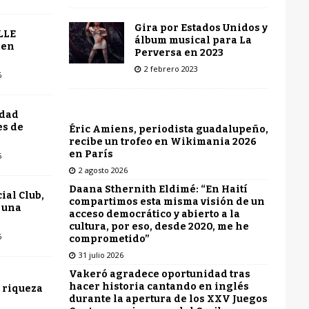
Gira por Estados Unidos y
LLE
álbum musical para La
 en
Perversa en 2023
2 febrero 2023
6
udad
es de
Éric Amiens, periodista guadalupeño,
recibe un trofeo en Wikimania 2026
en París
6
2 agosto 2026
Daana Sthernith Eldimé: “En Haití
ial Club,
compartimos esta misma visión de un
 una
acceso democrático y abierto a la
cultura, por eso, desde 2020, me he
6
comprometido”
31 julio 2026
Vakeró agradece oportunidad tras
hacer historia cantando en inglés
 riqueza
durante la apertura de los XXV Juegos