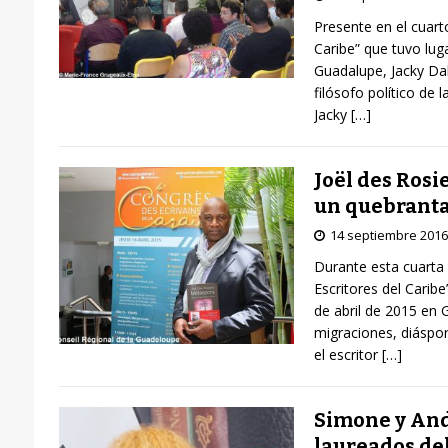
Presente en el cuart
Caribe” que tuvo luga
Guadalupe, Jacky D
filósofo político de l
Jacky
[…]
Joël des Rosie
un quebranta
14 septiembre 2016
Durante esta cuarta 
Escritores del Caribe
de abril de 2015 en 
migraciones, diáspora
el escritor
[…]
Simone y And
laureados de