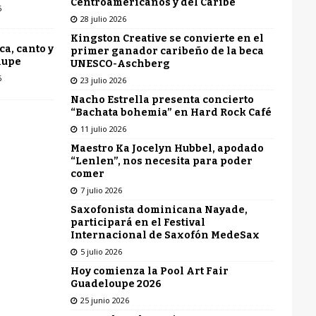
Centroamericanos y del Caribe
6
28 julio 2026
Kingston Creative se convierte en el
ca, canto y
primer ganador caribeño de la beca
lupe
UNESCO-Aschberg
6
23 julio 2026
Nacho Estrella presenta concierto
“Bachata bohemia” en Hard Rock Café
11 julio 2026
Maestro Ka Jocelyn Hubbel, apodado
“Lenlen”, nos necesita para poder
comer
7 julio 2026
Saxofonista dominicana Nayade,
participará en el Festival
Internacional de Saxofón MedeSax
5 julio 2026
Hoy comienza la Pool Art Fair
Guadeloupe 2026
25 junio 2026