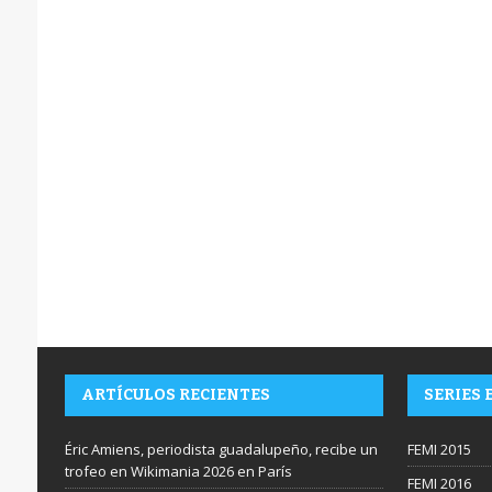
ARTÍCULOS RECIENTES
SERIES 
Éric Amiens, periodista guadalupeño, recibe un
FEMI 2015
trofeo en Wikimania 2026 en París
FEMI 2016