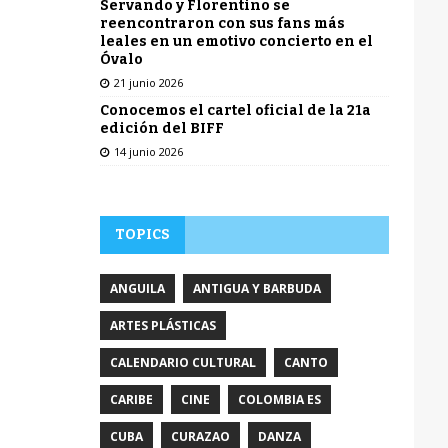
Servando y Florentino se
reencontraron con sus fans más
leales en un emotivo concierto en el
Óvalo
21 junio 2026
Conocemos el cartel oficial de la 21a
edición del BIFF
14 junio 2026
TOPICS
ANGUILA
ANTIGUA Y BARBUDA
ARTES PLÁSTICAS
CALENDARIO CULTURAL
CANTO
CARIBE
CINE
COLOMBIA ES
CUBA
CURAZAO
DANZA