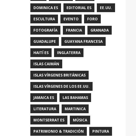
DOMINICA ES
EDITORIAL ES
EE.UU.
ESCULTURA
EVENTO
FORO
FOTOGRAFÍA
FRANCIA
GRANADA
GUADALUPE
GUAYANA FRANCESA
HAITÍ ES
INGLATERRA
ISLAS CAIMÁN
ISLAS VÍRGENES BRITÁNICAS
ISLAS VÍRGENES DE LOS EE.UU.
JAMAICA ES
LAS BAHAMAS
LITERATURA
MARTINICA
MONTSERRAT ES
MÚSICA
PATRIMONIO & TRADICIÓN
PINTURA