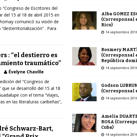
o “Congreso de Escritores del
Alba GOMEZ E
r del 15 al 18 de abril 2015 en
(Corresponsal 
ahomay comunicó su visión de
Rico)
a “desterritorialización” . Para
14 septiembre 201
Rosmery MART
rs : “el destierro es
(Corresponsal 
República dom
miento traumático”
14 septiembre 201
Évelyne Chaville
edición del “Congreso de
Godson LUBRU
” que se desarrolló del 15 al 18
(Corresponsal e
Guadalupe con el tema “Viajes,
14 septiembre 201
s en las literaturas caribeñas”,
Amelia DUARTE
ROSA (Corresp
Cuba)
ré Schwarz-Bart,
14 septiembre 201
l “Grand Prix