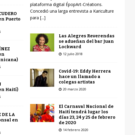
plataforma digital ÉpopArt-Créations.
Concedió una larga entrevista a Kariculture
SCUDERO
para
[...]
en Puerto
6
Las Alegres Reverendas
se adueñan del bar Juan
Lockward
ÍNEZ
12 julio 2018
en
inicana)
6
Covid-19: Eddy Herrera
hace un llamado a
colegas artistas
N
20 marzo 2020
n Haití)
6
El Carnaval Nacional de
Haití tendrá lugar los
 DE LA
días 23, 24 y 25 de febrero
onsal en
de 2020
14 febrero 2020
6