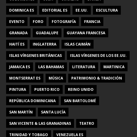
DOMINICA ES
EDITORIAL ES
EE.UU.
ESCULTURA
EVENTO
FORO
FOTOGRAFÍA
FRANCIA
GRANADA
GUADALUPE
GUAYANA FRANCESA
HAITÍ ES
INGLATERRA
ISLAS CAIMÁN
ISLAS VÍRGENES BRITÁNICAS
ISLAS VÍRGENES DE LOS EE.UU.
JAMAICA ES
LAS BAHAMAS
LITERATURA
MARTINICA
MONTSERRAT ES
MÚSICA
PATRIMONIO & TRADICIÓN
PINTURA
PUERTO RICO
REINO UNIDO
REPÚBLICA DOMINICANA
SAN BARTOLOMÉ
SAN MARTÍN
SANTA LUCÍA
SAN VICENTE & LAS GRANADINAS
TEATRO
TRINIDAD Y TOBAGO
VENEZUELA ES