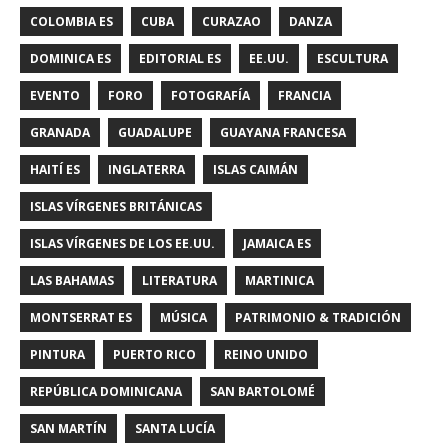
COLOMBIA ES
CUBA
CURAZAO
DANZA
DOMINICA ES
EDITORIAL ES
EE.UU.
ESCULTURA
EVENTO
FORO
FOTOGRAFÍA
FRANCIA
GRANADA
GUADALUPE
GUAYANA FRANCESA
HAITÍ ES
INGLATERRA
ISLAS CAIMÁN
ISLAS VÍRGENES BRITÁNICAS
ISLAS VÍRGENES DE LOS EE.UU.
JAMAICA ES
LAS BAHAMAS
LITERATURA
MARTINICA
MONTSERRAT ES
MÚSICA
PATRIMONIO & TRADICIÓN
PINTURA
PUERTO RICO
REINO UNIDO
REPÚBLICA DOMINICANA
SAN BARTOLOMÉ
SAN MARTÍN
SANTA LUCÍA