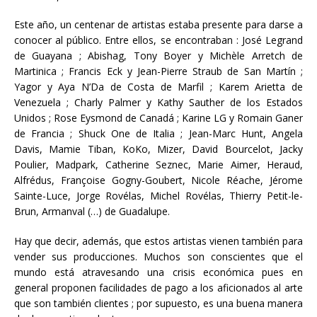
Este año, un centenar de artistas estaba presente para darse a
conocer al público. Entre ellos, se encontraban : José Legrand
de Guayana ; Abishag, Tony Boyer y Michèle Arretch de
Martinica ; Francis Eck y Jean-Pierre Straub de San Martín ;
Yagor y Aya N’Da de Costa de Marfil ; Karem Arietta de
Venezuela ; Charly Palmer y Kathy Sauther de los Estados
Unidos ; Rose Eysmond de Canadá ; Karine LG y Romain Ganer
de Francia ; Shuck One de Italia ; Jean-Marc Hunt, Angela
Davis, Mamie Tiban, KoKo, Mizer, David Bourcelot, Jacky
Poulier, Madpark, Catherine Seznec, Marie Aimer, Heraud,
Alfrédus, Françoise Gogny-Goubert, Nicole Réache, Jérome
Sainte-Luce, Jorge Rovélas, Michel Rovélas, Thierry Petit-le-
Brun, Armanval (…) de Guadalupe.
Hay que decir, además, que estos artistas vienen también para
vender sus producciones. Muchos son conscientes que el
mundo está atravesando una crisis económica pues en
general proponen facilidades de pago a los aficionados al arte
que son también clientes ; por supuesto, es una buena manera