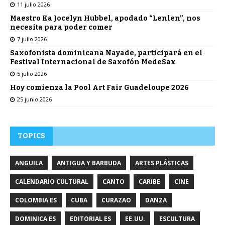
11 julio 2026
Maestro Ka Jocelyn Hubbel, apodado “Lenlen”, nos
necesita para poder comer
7 julio 2026
Saxofonista dominicana Nayade, participará en el
Festival Internacional de Saxofón MedeSax
5 julio 2026
Hoy comienza la Pool Art Fair Guadeloupe 2026
25 junio 2026
TOPICS
ANGUILA
ANTIGUA Y BARBUDA
ARTES PLÁSTICAS
CALENDARIO CULTURAL
CANTO
CARIBE
CINE
COLOMBIA ES
CUBA
CURAZAO
DANZA
DOMINICA ES
EDITORIAL ES
EE.UU.
ESCULTURA