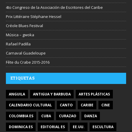
4to Congreso de la Asociación de Escritores del Caribe
Prix Littéraire Stéphane Hessel
Créole Blues Festival
Música – gwoka
Rafael Padilla
Carnaval Guadeloupe
Fête du Crabe 2015-2016
ETIQUETAS
ANGUILA
ANTIGUA Y BARBUDA
ARTES PLÁSTICAS
CALENDARIO CULTURAL
CANTO
CARIBE
CINE
COLOMBIA ES
CUBA
CURAZAO
DANZA
DOMINICA ES
EDITORIAL ES
EE.UU.
ESCULTURA