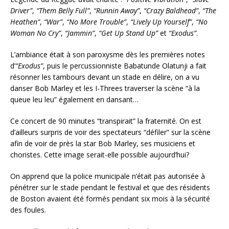
Driver”
,
“Them Belly Full”
,
“Runnin Away”
,
“Crazy Baldhead”
,
“The
Heathen”
,
“War”
,
“No More Trouble”
,
“Lively Up Yourself”
,
“No
Woman No Cry”
,
“Jammin”
,
“Get Up Stand Up”
et
“Exodus”
.
L’ambiance était à son paroxysme dès les premières notes
d’
“Exodus”
, puis le percussionniste Babatunde Olatunji a fait
résonner les tambours devant un stade en délire, on a vu
danser Bob Marley et les I-Threes traverser la scène “à la
queue leu leu” également en dansant…
Ce concert de 90 minutes “transpirait” la fraternité. On est
d’ailleurs surpris de voir des spectateurs “défiler” sur la scène
afin de voir de près la star Bob Marley, ses musiciens et
choristes. Cette image serait-elle possible aujourd’hui?
On apprend que la police municipale n’était pas autorisée à
pénétrer sur le stade pendant le festival et que des résidents
de Boston avaient été formés pendant six mois à la sécurité
des foules.