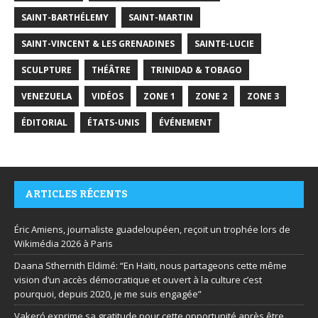
SAINT-BARTHÉLEMY
SAINT-MARTIN
SAINT-VINCENT & LES GRENADINES
SAINTE-LUCIE
SCULPTURE
THÉÂTRE
TRINIDAD & TOBAGO
VENEZUELA
VIDÉOS
ZONE 1
ZONE 2
ZONE 3
ÉDITORIAL
ÉTATS-UNIS
ÉVÉNEMENT
ARTICLES RÉCENTS
Éric Amiens, journaliste guadeloupéen, reçoit un trophée lors de
Wikimédia 2026 à Paris
Daana Sthernith Eldimé: “En Haïti, nous partageons cette même
vision d’un accès démocratique et ouvert à la culture c’est
pourquoi, depuis 2020, je me suis engagée”
Vakeró exprime sa gratitude pour cette opportunité après être