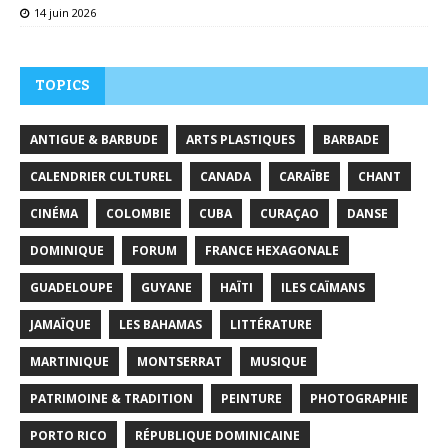
14 juin 2026
TOPICS
ANTIGUE & BARBUDE
ARTS PLASTIQUES
BARBADE
CALENDRIER CULTUREL
CANADA
CARAÏBE
CHANT
CINÉMA
COLOMBIE
CUBA
CURAÇAO
DANSE
DOMINIQUE
FORUM
FRANCE HEXAGONALE
GUADELOUPE
GUYANE
HAÏTI
ILES CAÏMANS
JAMAÏQUE
LES BAHAMAS
LITTÉRATURE
MARTINIQUE
MONTSERRAT
MUSIQUE
PATRIMOINE & TRADITION
PEINTURE
PHOTOGRAPHIE
PORTO RICO
RÉPUBLIQUE DOMINICAINE