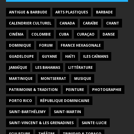
ANTIGUE & BARBUDE
ARTS PLASTIQUES
BARBADE
CALENDRIER CULTUREL
CANADA
CARAÏBE
CHANT
CINÉMA
COLOMBIE
CUBA
CURAÇAO
DANSE
DOMINIQUE
FORUM
FRANCE HEXAGONALE
GUADELOUPE
GUYANE
HAÏTI
ILES CAÏMANS
JAMAÏQUE
LES BAHAMAS
LITTÉRATURE
MARTINIQUE
MONTSERRAT
MUSIQUE
PATRIMOINE & TRADITION
PEINTURE
PHOTOGRAPHIE
PORTO RICO
RÉPUBLIQUE DOMINICAINE
SAINT-BARTHÉLEMY
SAINT-MARTIN
SAINT-VINCENT & LES GRENADINES
SAINTE-LUCIE
SCULPTURE
THÉÂTRE
TRINIDAD & TOBAGO