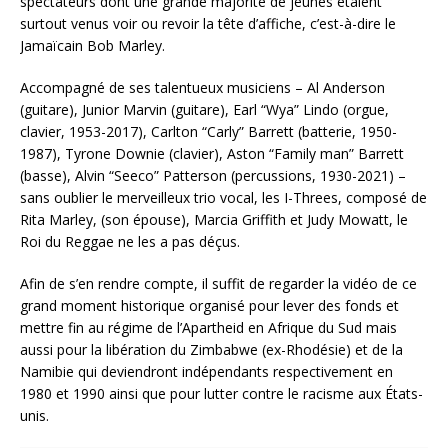
spectateurs dont une grande majorité de jeunes étaient
surtout venus voir ou revoir la tête d’affiche, c’est-à-dire le
Jamaïcain Bob Marley.
Accompagné de ses talentueux musiciens – Al Anderson
(guitare), Junior Marvin (guitare), Earl “Wya” Lindo (orgue,
clavier, 1953-2017), Carlton “Carly” Barrett (batterie, 1950-
1987), Tyrone Downie (clavier), Aston “Family man” Barrett
(basse), Alvin “Seeco” Patterson (percussions, 1930-2021) –
sans oublier le merveilleux trio vocal, les I-Threes, composé de
Rita Marley, (son épouse), Marcia Griffith et Judy Mowatt, le
Roi du Reggae ne les a pas déçus.
Afin de s’en rendre compte, il suffit de regarder la vidéo de ce
grand moment historique organisé pour lever des fonds et
mettre fin au régime de l’Apartheid en Afrique du Sud mais
aussi pour la libération du Zimbabwe (ex-Rhodésie) et de la
Namibie qui deviendront indépendants respectivement en
1980 et 1990 ainsi que pour lutter contre le racisme aux États-
unis.