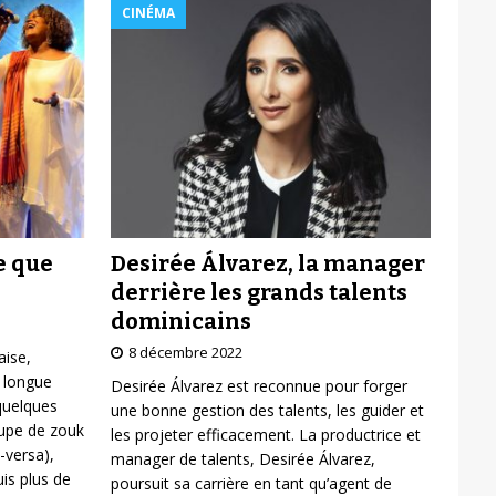
CINÉMA
Desirée Álvarez, la manager
e que
derrière les grands talents
dominicains
8 décembre 2022
aise,
 longue
Desirée Álvarez est reconnue pour forger
 quelques
une bonne gestion des talents, les guider et
oupe de zouk
les projeter efficacement. La productrice et
-versa),
manager de talents, Desirée Álvarez,
is plus de
poursuit sa carrière en tant qu’agent de