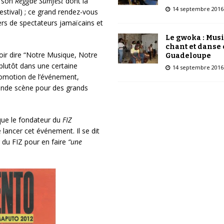
e son
Reggae Sumfest
dont la
14 septembre 2016
stival) ; ce grand rendez-vous
ers de spectateurs jamaïcains et
Le gwoka : Mus
chant et danse
ir dire “Notre Musique, Notre
Guadeloupe
plutôt dans une certaine
14 septembre 2016
promotion de l’événement,
grande scène pour des grands
 que le fondateur du
FIZ
e lancer cet événement. Il se dit
du FIZ pour en faire
“une