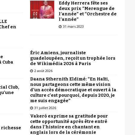
Eddy Herrera fête ses
deux prix “Merengue de
l’année” et “Orchestre de
l’année”
LLE
31 mars 2023
Chef en
Éric Amiens, journaliste
le
guadeloupéen, reçoit un trophée lors
à Cuba
de Wikimédia 2026 à Paris
2 août 2026
Daana Sthernith Eldimé: “En Haïti,
nous partageons cette même vision
ial Club,
d’un accès démocratique et ouvert à la
qu’une
culture c’est pourquoi, depuis 2020, je
me suis engagée”
31 juillet 2026
Vakeró exprime sa gratitude pour
cette opportunité après être entré
dans l’histoire en chantant en
 richesse
anglais lors de la cérémonie