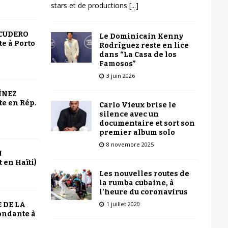
stars et de productions
[...]
SCUDERO
Le Dominicain Kenny
e à Porto
Rodríguez reste en lice
dans “La Casa de los
Famosos”
3 juin 2026
ÍNEZ
e en Rép.
Carlo Vieux brise le
silence avec un
documentaire et sort son
premier album solo
8 novembre 2025
N
 en Haïti)
Les nouvelles routes de
la rumba cubaine, à
l’heure du coronavirus
1 juillet 2020
 DE LA
ondante à