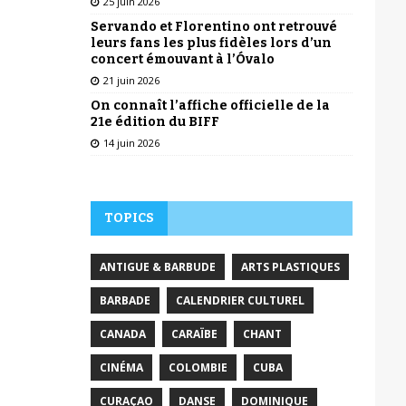
25 juin 2026
Servando et Florentino ont retrouvé
leurs fans les plus fidèles lors d’un
concert émouvant à l’Óvalo
21 juin 2026
On connaît l’affiche officielle de la
21e édition du BIFF
14 juin 2026
TOPICS
ANTIGUE & BARBUDE
ARTS PLASTIQUES
BARBADE
CALENDRIER CULTUREL
CANADA
CARAÏBE
CHANT
CINÉMA
COLOMBIE
CUBA
CURAÇAO
DANSE
DOMINIQUE