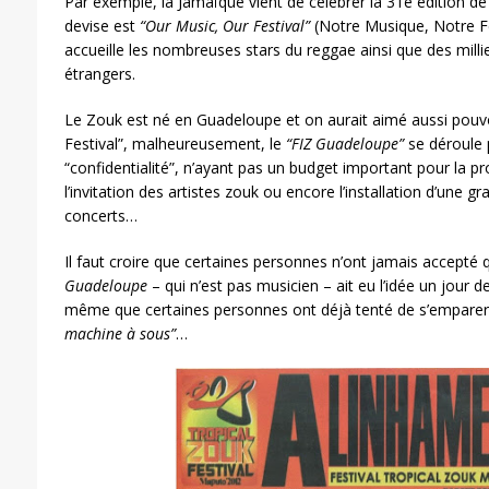
Par exemple, la Jamaïque vient de célébrer la 31e édition d
devise est
“Our Music, Our Festival”
(Notre Musique, Notre Fe
accueille les nombreuses stars du reggae ainsi que des milli
étrangers.
Le Zouk est né en Guadeloupe et on aurait aimé aussi pouvo
Festival”, malheureusement, le
“FIZ Guadeloupe”
se déroule 
“confidentialité”, n’ayant pas un budget important pour la 
l’invitation des artistes zouk ou encore l’installation d’une 
concerts…
Il faut croire que certaines personnes n’ont jamais accepté
Guadeloupe
– qui n’est pas musicien – ait eu l’idée un jour d
même que certaines personnes ont déjà tenté de s’emparer 
machine à sous”
…