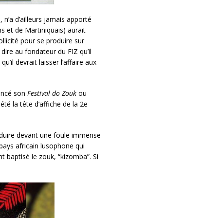
 n’a d’ailleurs jamais apporté
 et de Martiniquais) aurait
cité pour se produire sur
dire au fondateur du FIZ qu’il
il devrait laisser l’affaire aux
lancé son
Festival do Zouk
ou
é la tête d’affiche de la 2e
duire devant une foule immense
 pays africain lusophone qui
t baptisé le zouk, “kizomba”. Si