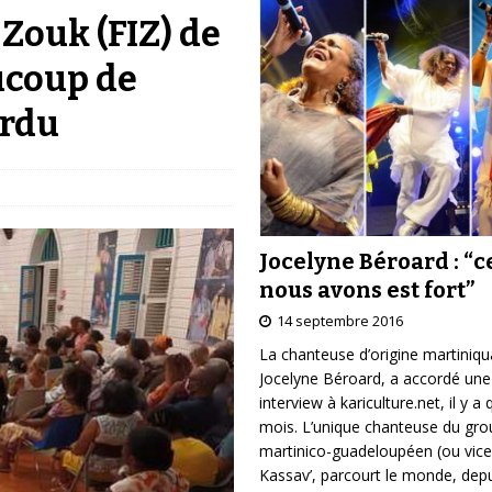
 Zouk (FIZ) de
ucoup de
erdu
Jocelyne Béroard : “c
nous avons est fort”
14 septembre 2016
La chanteuse d’origine martiniqu
Jocelyne Béroard, a accordé une
interview à kariculture.net, il y a
mois. L’unique chanteuse du gr
martinico-guadeloupéen (ou vice
Kassav’, parcourt le monde, depu