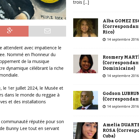
trois
[...]
Alba GOMEZ E
(Correspondant
Rico)
14 septembre 2016
e attendent avec impatience le
Lee. Nommé en l’honneur du
Rosmery MART
eloppement de la musique
(Correspondant
ntre dynamique célébrant la riche
Dominicaine)
 mondiale.
14 septembre 2016
 le 1er juillet 2024, le Musée et
Godson LUBRU
eurs dans le monde du reggae à
(Correspondant
ves et des installations
14 septembre 2016
ne communauté réputée pour son
Amelia DUARTE
 de Bunny Lee tout en servant
ROSA (Corresp
Cuba)