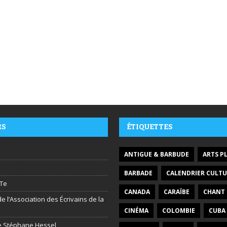
RS
ÉTIQUETTES
ANTIGUE & BARBUDE
ARTS P
BARBADE
CALENDRIER CULTU
Te
CANADA
CARAÏBE
CHANT
e l’Association des Écrivains de la
CINÉMA
COLOMBIE
CUBA
ire Stéphane Hessel