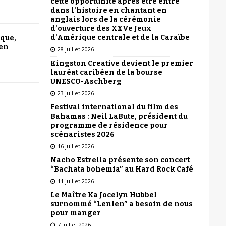
cette opportunité après être entré
dans l’histoire en chantant en
anglais lors de la cérémonie
d’ouverture des XXVe Jeux
d’Amérique centrale et de la Caraïbe
ique,
 en
28 juillet 2026
Kingston Creative devient le premier
lauréat caribéen de la bourse
UNESCO-Aschberg
23 juillet 2026
Festival international du film des
Bahamas : Neil LaBute, président du
programme de résidence pour
scénaristes 2026
16 juillet 2026
Nacho Estrella présente son concert
“Bachata bohemia” au Hard Rock Café
11 juillet 2026
Le Maître Ka Jocelyn Hubbel
surnommé “Lenlen” a besoin de nous
pour manger
7 juillet 2026