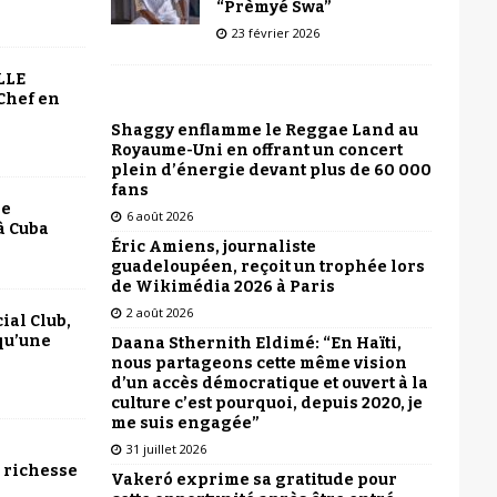
“Prèmyé Swa”
23 février 2026
LLE
Chef en
Shaggy enflamme le Reggae Land au
Royaume-Uni en offrant un concert
plein d’énergie devant plus de 60 000
fans
le
6 août 2026
à Cuba
Éric Amiens, journaliste
guadeloupéen, reçoit un trophée lors
de Wikimédia 2026 à Paris
2 août 2026
ial Club,
qu’une
Daana Sthernith Eldimé: “En Haïti,
nous partageons cette même vision
d’un accès démocratique et ouvert à la
culture c’est pourquoi, depuis 2020, je
me suis engagée”
31 juillet 2026
 richesse
Vakeró exprime sa gratitude pour