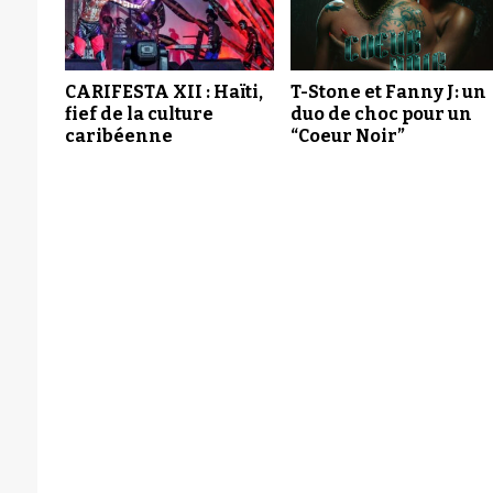
CARIFESTA XII : Haïti,
T-Stone et Fanny J: un
fief de la culture
duo de choc pour un
caribéenne
“Coeur Noir”