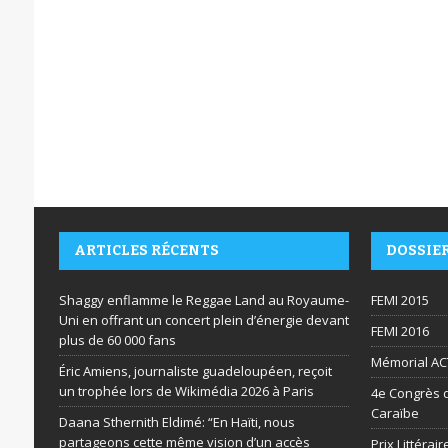
ARTICLES RÉCENTS
DOSSIE
Shaggy enflamme le Reggae Land au Royaume-
FEMI 2015
Uni en offrant un concert plein d’énergie devant
FEMI 2016
plus de 60 000 fans
Mémorial AC
Éric Amiens, journaliste guadeloupéen, reçoit
un trophée lors de Wikimédia 2026 à Paris
4e Congrès d
Caraïbe
Daana Sthernith Eldimé: “En Haïti, nous
partageons cette même vision d’un accès
Prix Littéra