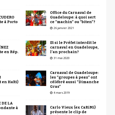
Office du Carnaval de
Guadeloupe: à quoi sert
SCUDERO
ce “machin” ou “biten”?
e à Porto
26 janvier 2021
Et si le Préfet interdit le
carnaval en Guadeloupe,
ÍNEZ
l’an prochain?
e en Rép.
31 mai 2020
Carnaval de Guadeloupe:
les “groupes à peau” ont
N
célébré aussi “Dimanche
 en Haïti)
Gras”
4 mars 2019
 DE LA
Carlo Vieux (ex CaRiMi)
ondante à
présente le clip de