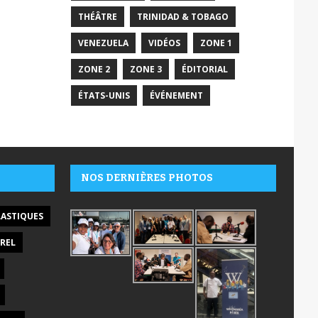
THÉÂTRE
TRINIDAD & TOBAGO
VENEZUELA
VIDÉOS
ZONE 1
ZONE 2
ZONE 3
ÉDITORIAL
ÉTATS-UNIS
ÉVÉNEMENT
NOS DERNIÈRES PHOTOS
LASTIQUES
REL