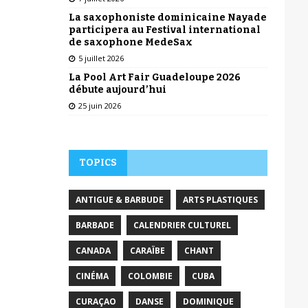
La saxophoniste dominicaine Nayade
participera au Festival international
de saxophone MedeSax
5 juillet 2026
La Pool Art Fair Guadeloupe 2026
débute aujourd’hui
25 juin 2026
TOPICS
ANTIGUE & BARBUDE
ARTS PLASTIQUES
BARBADE
CALENDRIER CULTUREL
CANADA
CARAÏBE
CHANT
CINÉMA
COLOMBIE
CUBA
CURAÇAO
DANSE
DOMINIQUE