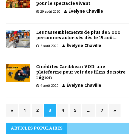
pour le spectacle vivant
Évelyne Chaville
29 août 2020
Les rassemblements de plus de 5 000
personnes autorisés dès le 15 août…
Évelyne Chaville
6 août 2020
Cinédiles Caribbean VOD: une
plateforme pour voir des films de notre
région
Évelyne Chaville
4 août 2020
«
1
2
3
4
5
…
7
»
ARTICLES POPULAIRES