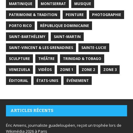
MARTINIQUE
MONTSERRAT
MUSIQUE
PATRIMOINE & TRADITION
PEINTURE
PHOTOGRAPHIE
PORTO RICO
RÉPUBLIQUE DOMINICAINE
SAINT-BARTHÉLEMY
SAINT-MARTIN
SAINT-VINCENT & LES GRENADINES
SAINTE-LUCIE
SCULPTURE
THÉÂTRE
TRINIDAD & TOBAGO
VENEZUELA
VIDÉOS
ZONE 1
ZONE 2
ZONE 3
ÉDITORIAL
ÉTATS-UNIS
ÉVÉNEMENT
ARTICLES RÉCENTS
Éric Amiens, journaliste guadeloupéen, reçoit un trophée lors de
Wikimédia 2026 à Paris