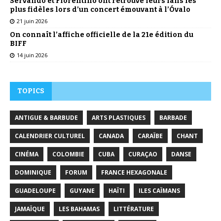
Servando et Florentino ont retrouvé leurs fans les
plus fidèles lors d’un concert émouvant à l’Óvalo
21 juin 2026
On connaît l’affiche officielle de la 21e édition du
BIFF
14 juin 2026
TOPICS
ANTIGUE & BARBUDE
ARTS PLASTIQUES
BARBADE
CALENDRIER CULTUREL
CANADA
CARAÏBE
CHANT
CINÉMA
COLOMBIE
CUBA
CURAÇAO
DANSE
DOMINIQUE
FORUM
FRANCE HEXAGONALE
GUADELOUPE
GUYANE
HAÏTI
ILES CAÏMANS
JAMAÏQUE
LES BAHAMAS
LITTÉRATURE