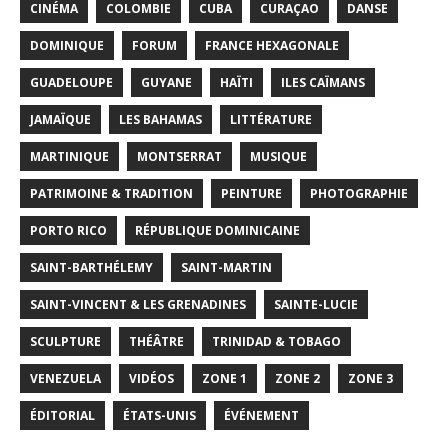
CINÉMA
COLOMBIE
CUBA
CURAÇAO
DANSE
DOMINIQUE
FORUM
FRANCE HEXAGONALE
GUADELOUPE
GUYANE
HAÏTI
ILES CAÏMANS
JAMAÏQUE
LES BAHAMAS
LITTÉRATURE
MARTINIQUE
MONTSERRAT
MUSIQUE
PATRIMOINE & TRADITION
PEINTURE
PHOTOGRAPHIE
PORTO RICO
RÉPUBLIQUE DOMINICAINE
SAINT-BARTHÉLEMY
SAINT-MARTIN
SAINT-VINCENT & LES GRENADINES
SAINTE-LUCIE
SCULPTURE
THÉÂTRE
TRINIDAD & TOBAGO
VENEZUELA
VIDÉOS
ZONE 1
ZONE 2
ZONE 3
ÉDITORIAL
ÉTATS-UNIS
ÉVÉNEMENT