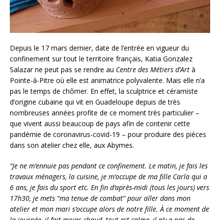
Depuis le 17 mars dernier, date de l’entrée en vigueur du
confinement sur tout le territoire français, Katia Gonzalez
Salazar ne peut pas se rendre au
Centre des Métiers d’Art
à
Pointe-à-Pitre où elle est animatrice polyvalente. Mais elle n’a
pas le temps de chômer. En effet, la sculptrice et céramiste
d’origine cubaine qui vit en Guadeloupe depuis de très
nombreuses années profite de ce moment très particulier –
que vivent aussi beaucoup de pays afin de contenir cette
pandémie de coronavirus-covid-19 – pour produire des pièces
dans son atelier chez elle, aux Abymes.
“Je ne m’ennuie pas pendant ce confinement. Le matin, je fais les
travaux ménagers, la cuisine, je m’occupe de ma fille Carla qui a
6 ans, je fais du sport etc. En fin d’après-midi (tous les jours) vers
17h30, je mets “ma tenue de combat” pour aller dans mon
atelier et mon mari s’occupe alors de notre fille.
À
ce moment de
la journée, il fait moins chaud, tout est calme, il n’y
a pas de