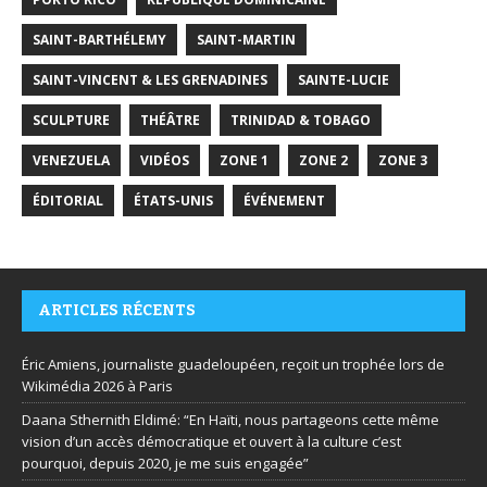
SAINT-BARTHÉLEMY
SAINT-MARTIN
SAINT-VINCENT & LES GRENADINES
SAINTE-LUCIE
SCULPTURE
THÉÂTRE
TRINIDAD & TOBAGO
VENEZUELA
VIDÉOS
ZONE 1
ZONE 2
ZONE 3
ÉDITORIAL
ÉTATS-UNIS
ÉVÉNEMENT
ARTICLES RÉCENTS
Éric Amiens, journaliste guadeloupéen, reçoit un trophée lors de
Wikimédia 2026 à Paris
Daana Sthernith Eldimé: “En Haïti, nous partageons cette même
vision d’un accès démocratique et ouvert à la culture c’est
pourquoi, depuis 2020, je me suis engagée”