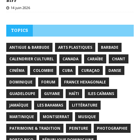
BIFF
14 juin 2026
TOPICS
ANTIGUE & BARBUDE
ARTS PLASTIQUES
BARBADE
CALENDRIER CULTUREL
CANADA
CARAÏBE
CHANT
CINÉMA
COLOMBIE
CUBA
CURAÇAO
DANSE
DOMINIQUE
FORUM
FRANCE HEXAGONALE
GUADELOUPE
GUYANE
HAÏTI
ILES CAÏMANS
JAMAÏQUE
LES BAHAMAS
LITTÉRATURE
MARTINIQUE
MONTSERRAT
MUSIQUE
PATRIMOINE & TRADITION
PEINTURE
PHOTOGRAPHIE
PORTO RICO
RÉPUBLIQUE DOMINICAINE