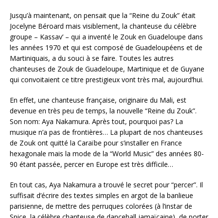
Jusqu’à maintenant, on pensait que la “Reine du Zouk” était
Jocelyne Béroard mais visiblement, la chanteuse du célèbre
groupe – Kassav’ – qui a inventé le Zouk en Guadeloupe dans
les années 1970 et qui est composé de Guadeloupéens et de
Martiniquais, a du souci à se faire. Toutes les autres
chanteuses de Zouk de Guadeloupe, Martinique et de Guyane
qui convoitaient ce titre prestigieux vont très mal, aujourd’hui.
En effet, une chanteuse française, originaire du Mali, est
devenue en très peu de temps, la nouvelle “Reine du Zouk”.
Son nom: Aya Nakamura. Après tout, pourquoi pas? La
musique n’a pas de frontières… La plupart de nos chanteuses
de Zouk ont quitté la Caraïbe pour s’installer en France
hexagonale mais la mode de la “World Music” des années 80-
90 étant passée, percer en Europe est très difficile…
En tout cas, Aya Nakamura a trouvé le secret pour “percer”. Il
suffisait d’écrire des textes simples en argot de la banlieue
parisienne, de mettre des perruques colorées (à l’instar de
Spice, la célèbre chanteuse de dancehall jamaïcaine), de porter