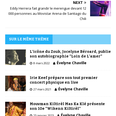
NEXT
Eddy Herrera fait grandir le merengue devant 12
000 personnes au Movistar Arena de Santiago du
Chili
SUR LE MÊME THÈME
L’icône du Zouk, Jocelyne Béroard, publie
son autobiographie “Loin de L’amer”
Évelyne Chaville
8 mars 2022
Irie Keef prépare son tout premier
concert physique en live
Évelyne Chaville
27 mars 2021
Mouvman Kiltirèl Mas Ka Klé présente
son 10e “Wikenn Kiltirèl”
Évelyne Chaville
25 janvier 2023