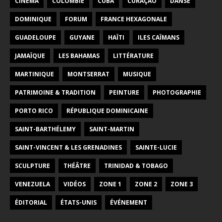
CINÉMA
COLOMBIE
CUBA
CURAÇAO
DANSE
DOMINIQUE
FORUM
FRANCE HEXAGONALE
GUADELOUPE
GUYANE
HAÏTI
ILES CAÏMANS
JAMAÏQUE
LES BAHAMAS
LITTÉRATURE
MARTINIQUE
MONTSERRAT
MUSIQUE
PATRIMOINE & TRADITION
PEINTURE
PHOTOGRAPHIE
PORTO RICO
RÉPUBLIQUE DOMINICAINE
SAINT-BARTHÉLEMY
SAINT-MARTIN
SAINT-VINCENT & LES GRENADINES
SAINTE-LUCIE
SCULPTURE
THÉÂTRE
TRINIDAD & TOBAGO
VENEZUELA
VIDÉOS
ZONE 1
ZONE 2
ZONE 3
ÉDITORIAL
ÉTATS-UNIS
ÉVÉNEMENT