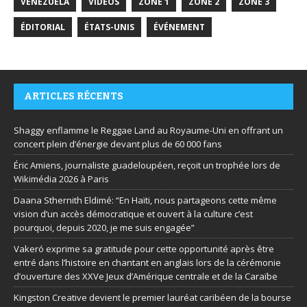
VENEZUELA
VIDÉOS
ZONE 1
ZONE 2
ZONE 3
ÉDITORIAL
ÉTATS-UNIS
ÉVÉNEMENT
ARTICLES RÉCENTS
Shaggy enflamme le Reggae Land au Royaume-Uni en offrant un
concert plein d’énergie devant plus de 60 000 fans
Éric Amiens, journaliste guadeloupéen, reçoit un trophée lors de
Wikimédia 2026 à Paris
Daana Sthernith Eldimé: “En Haïti, nous partageons cette même
vision d’un accès démocratique et ouvert à la culture c’est
pourquoi, depuis 2020, je me suis engagée”
Vakeró exprime sa gratitude pour cette opportunité après être
entré dans l’histoire en chantant en anglais lors de la cérémonie
d’ouverture des XXVe Jeux d’Amérique centrale et de la Caraïbe
Kingston Creative devient le premier lauréat caribéen de la bourse