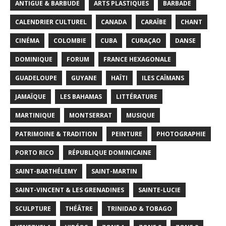
ANTIGUE & BARBUDE
ARTS PLASTIQUES
BARBADE
CALENDRIER CULTUREL
CANADA
CARAÏBE
CHANT
CINÉMA
COLOMBIE
CUBA
CURAÇAO
DANSE
DOMINIQUE
FORUM
FRANCE HEXAGONALE
GUADELOUPE
GUYANE
HAÏTI
ILES CAÏMANS
JAMAÏQUE
LES BAHAMAS
LITTÉRATURE
MARTINIQUE
MONTSERRAT
MUSIQUE
PATRIMOINE & TRADITION
PEINTURE
PHOTOGRAPHIE
PORTO RICO
RÉPUBLIQUE DOMINICAINE
SAINT-BARTHÉLEMY
SAINT-MARTIN
SAINT-VINCENT & LES GRENADINES
SAINTE-LUCIE
SCULPTURE
THÉÂTRE
TRINIDAD & TOBAGO