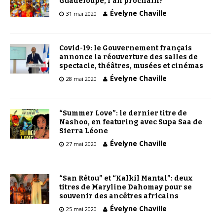
Guadeloupe, l’an prochain?
Évelyne Chaville
31 mai 2020
Covid-19: le Gouvernement français
annonce la réouverture des salles de
spectacle, théâtres, musées et cinémas
Évelyne Chaville
28 mai 2020
“Summer Love”: le dernier titre de
Nashoo, en featuring avec Supa Saa de
Sierra Léone
Évelyne Chaville
27 mai 2020
“San Rètou” et “Kalkil Mantal”: deux
titres de Maryline Dahomay pour se
souvenir des ancêtres africains
Évelyne Chaville
25 mai 2020