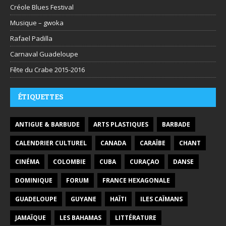
Créole Blues Festival
Musique – gwoka
Rafael Padilla
Carnaval Guadeloupe
Fête du Crabe 2015-2016
ÉTIQUETTES
ANTIGUE & BARBUDE
ARTS PLASTIQUES
BARBADE
CALENDRIER CULTUREL
CANADA
CARAÏBE
CHANT
CINÉMA
COLOMBIE
CUBA
CURAÇAO
DANSE
DOMINIQUE
FORUM
FRANCE HEXAGONALE
GUADELOUPE
GUYANE
HAÏTI
ILES CAÏMANS
JAMAÏQUE
LES BAHAMAS
LITTÉRATURE