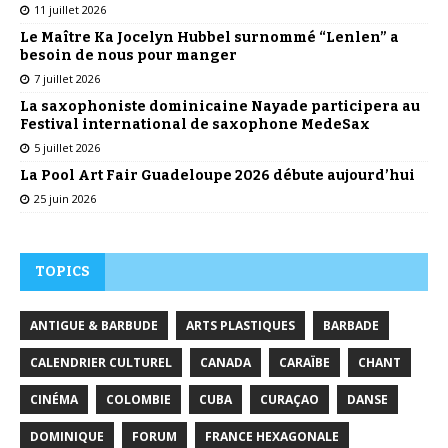
11 juillet 2026
Le Maître Ka Jocelyn Hubbel surnommé “Lenlen” a
besoin de nous pour manger
7 juillet 2026
La saxophoniste dominicaine Nayade participera au
Festival international de saxophone MedeSax
5 juillet 2026
La Pool Art Fair Guadeloupe 2026 débute aujourd’hui
25 juin 2026
TOPICS
ANTIGUE & BARBUDE
ARTS PLASTIQUES
BARBADE
CALENDRIER CULTUREL
CANADA
CARAÏBE
CHANT
CINÉMA
COLOMBIE
CUBA
CURAÇAO
DANSE
DOMINIQUE
FORUM
FRANCE HEXAGONALE