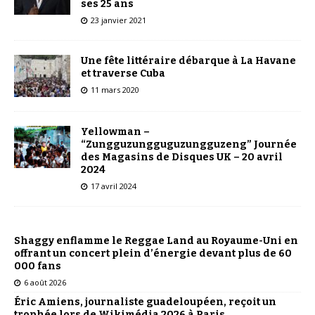
ses 25 ans
23 janvier 2021
Une fête littéraire débarque à La Havane
et traverse Cuba
11 mars 2020
Yellowman –
“Zungguzungguguzungguzeng” Journée
des Magasins de Disques UK – 20 avril
2024
17 avril 2024
Shaggy enflamme le Reggae Land au Royaume-Uni en
offrant un concert plein d’énergie devant plus de 60
000 fans
6 août 2026
Éric Amiens, journaliste guadeloupéen, reçoit un
trophée lors de Wikimédia 2026 à Paris