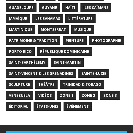
GUADELOUPE
GUYANE
HAÏTI
ILES CAÏMANS
JAMAÏQUE
LES BAHAMAS
LITTÉRATURE
MARTINIQUE
MONTSERRAT
MUSIQUE
PATRIMOINE & TRADITION
PEINTURE
PHOTOGRAPHIE
PORTO RICO
RÉPUBLIQUE DOMINICAINE
SAINT-BARTHÉLEMY
SAINT-MARTIN
SAINT-VINCENT & LES GRENADINES
SAINTE-LUCIE
SCULPTURE
THÉÂTRE
TRINIDAD & TOBAGO
VENEZUELA
VIDÉOS
ZONE 1
ZONE 2
ZONE 3
ÉDITORIAL
ÉTATS-UNIS
ÉVÉNEMENT