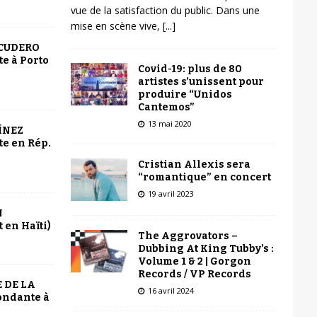
vue de la satisfaction du public. Dans une
mise en scène vive,
[...]
SCUDERO
e à Porto
Covid-19: plus de 80
artistes s’unissent pour
produire “Unidos
Cantemos”
13 mai 2020
ÍNEZ
e en Rép.
Cristian Allexis sera
“romantique” en concert
19 avril 2023
N
 en Haïti)
The Aggrovators –
Dubbing At King Tubby’s :
Volume 1 & 2 | Gorgon
Records / VP Records
 DE LA
16 avril 2024
ondante à