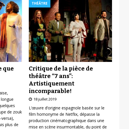
THÉÂTRE
Critique de la pièce de
e que
théâtre “7 ans”:
Artistiquement
incomparable!
aise,
18 juillet 2019
 longue
 quelques
L’œuvre d’origine espagnole basée sur le
oupe de zouk
film homonyme de Netflix, dépasse la
-versa),
production cinématographique dans une
is plus de
mise en scène insurmontable, du point de