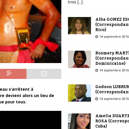
trois
[...]
Alba GOMEZ E
(Correspondant
Rico)
14 septembre 2016
Rosmery MART
(Correspondant
Dominicaine)
14 septembre 2016
Godson LUBRU
eau s’arrêtent à
(Correspondant
ire
devient alors un lieu de
14 septembre 2016
ue pour tous.
Amelia DUARTE
ROSA (Corresp
Cuba)