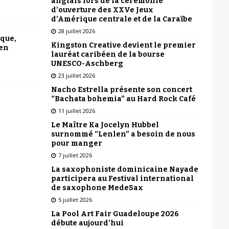
anglais lors de la cérémonie
d’ouverture des XXVe Jeux
d’Amérique centrale et de la Caraïbe
28 juillet 2026
ique,
Kingston Creative devient le premier
 en
lauréat caribéen de la bourse
UNESCO-Aschberg
23 juillet 2026
Nacho Estrella présente son concert
“Bachata bohemia” au Hard Rock Café
11 juillet 2026
Le Maître Ka Jocelyn Hubbel
surnommé “Lenlen” a besoin de nous
pour manger
7 juillet 2026
La saxophoniste dominicaine Nayade
participera au Festival international
de saxophone MedeSax
5 juillet 2026
La Pool Art Fair Guadeloupe 2026
débute aujourd’hui