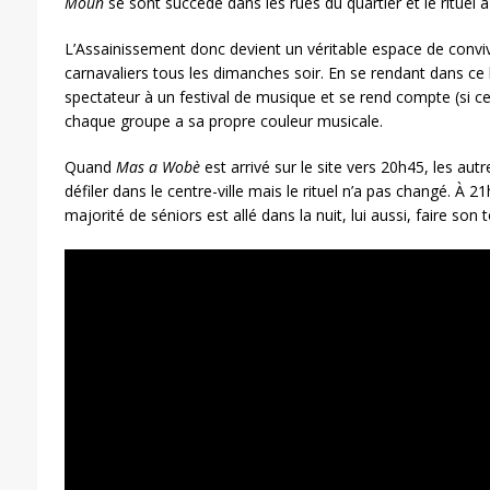
Moun
se sont succédé dans les rues du quartier et le rituel 
L’Assainissement donc devient un véritable espace de convivia
carnavaliers tous les dimanches soir. En se rendant dans ce
spectateur à un festival de musique et se rend compte (si ce
chaque groupe a sa propre couleur musicale.
Quand
Mas a Wobè
est arrivé sur le site vers 20h45, les aut
défiler dans le centre-ville mais le rituel n’a pas changé. À
majorité de séniors est allé dans la nuit, lui aussi, faire son t