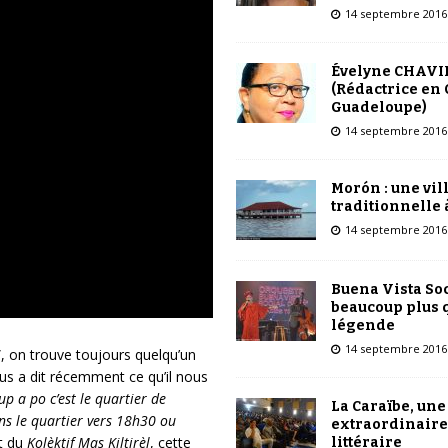
14 septembre 2016
Évelyne CHAVI
(Rédactrice en 
Guadeloupe)
14 septembre 2016
Morón : une vil
traditionnelle 
14 septembre 2016
Buena Vista Soc
beaucoup plus 
légende
14 septembre 2016
, on trouve toujours quelqu’un
us a dit récemment ce qu’il nous
p a po c’est le quartier de
La Caraïbe, une
ns le quartier vers 18h30 ou
extraordinaire
nt du
Kolèktif Mas Kiltirèl
, cette
littéraire