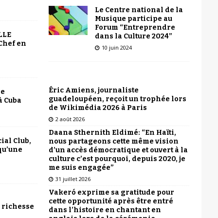
Le Centre national de la
Musique participe au
Forum “Entreprendre
LLE
dans la Culture 2024”
Chef en
10 juin 2024
Éric Amiens, journaliste
le
guadeloupéen, reçoit un trophée lors
à Cuba
de Wikimédia 2026 à Paris
2 août 2026
Daana Sthernith Eldimé: “En Haïti,
ial Club,
nous partageons cette même vision
qu’une
d’un accès démocratique et ouvert à la
culture c’est pourquoi, depuis 2020, je
me suis engagée”
31 juillet 2026
Vakeró exprime sa gratitude pour
cette opportunité après être entré
 richesse
dans l’histoire en chantant en