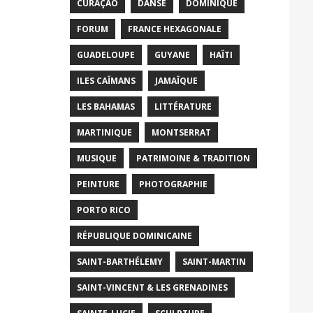
CURAÇAO
DANSE
DOMINIQUE
FORUM
FRANCE HEXAGONALE
GUADELOUPE
GUYANE
HAÏTI
ILES CAÏMANS
JAMAÏQUE
LES BAHAMAS
LITTÉRATURE
MARTINIQUE
MONTSERRAT
MUSIQUE
PATRIMOINE & TRADITION
PEINTURE
PHOTOGRAPHIE
PORTO RICO
RÉPUBLIQUE DOMINICAINE
SAINT-BARTHÉLEMY
SAINT-MARTIN
SAINT-VINCENT & LES GRENADINES