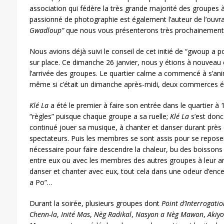
association qui fédère la très grande majorité des groupes
passionné de photographie est également l’auteur de l’ouvra
Gwadloup”
que nous vous présenterons très prochainement
Nous avions déjà suivi le conseil de cet initié de “gwoup a 
sur place. Ce dimanche 26 janvier, nous y étions à nouveau et
l’arrivée des groupes. Le quartier calme a commencé à s’ani
même si c’était un dimanche après-midi, deux commerces ét
Klé La
a été le premier à faire son entrée dans le quartier à 18h
“règles” puisque chaque groupe a sa ruelle;
Klé La
s’est donc 
continué jouer sa musique, à chanter et danser durant près 
spectateurs. Puis les membres se sont assis pour se reposer
nécessaire pour faire descendre la chaleur, bu des boissons 
entre eux ou avec les membres des autres groupes à leur ar
danser et chanter avec eux, tout cela dans une odeur d’enc
a Po”…
Durant la soirée, plusieurs groupes dont
Point d’Interrogatio
Chenn-la
,
Inité Mas
,
Nèg Radikal
,
Nasyon a Nèg Mawon
,
Akiyo