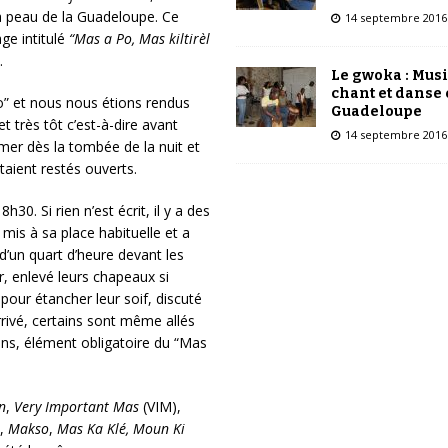
 à peau de la Guadeloupe. Ce
14 septembre 2016
ge intitulé
“Mas a Po, Mas kiltirèl
.
Le gwoka : Mus
chant et danse
po” et nous nous étions rendus
Guadeloupe
 très tôt c’est-à-dire avant
14 septembre 2016
mer dès la tombée de la nuit et
aient restés ouverts.
30. Si rien n’est écrit, il y a des
mis à sa place habituelle et a
d’un quart d’heure devant les
, enlevé leurs chapeaux si
pour étancher leur soif, discuté
rivé, certains sont même allés
ens, élément obligatoire du “Mas
n
,
Very Important Mas
(VIM),
,
Makso
,
Mas Ka Klé, Moun Ki