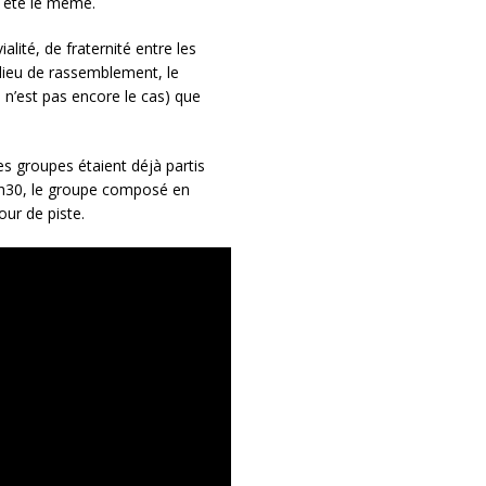
a été le même.
lité, de fraternité entre les
 lieu de rassemblement, le
 n’est pas encore le cas) que
res groupes étaient déjà partis
 21h30, le groupe composé en
our de piste.