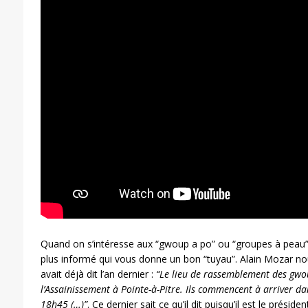
Quand on s’intéresse aux “gwoup a po” ou “groupes à peau”
plus informé qui vous donne un bon “tuyau”. Alain Mozar no
avait déjà dit l’an dernier :
“Le lieu de rassemblement des gwou
l’Assainissement à Pointe-à-Pitre. Ils commencent à arriver da
18h45 (…)”
. Ce dernier sait ce qu’il dit puisqu’il est le préside