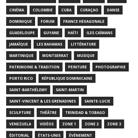
CINÉMA
COLOMBIE
CUBA
CURAÇAO
DANSE
DOMINIQUE
FORUM
FRANCE HEXAGONALE
GUADELOUPE
GUYANE
HAÏTI
ILES CAÏMANS
JAMAÏQUE
LES BAHAMAS
LITTÉRATURE
MARTINIQUE
MONTSERRAT
MUSIQUE
PATRIMOINE & TRADITION
PEINTURE
PHOTOGRAPHIE
PORTO RICO
RÉPUBLIQUE DOMINICAINE
SAINT-BARTHÉLEMY
SAINT-MARTIN
SAINT-VINCENT & LES GRENADINES
SAINTE-LUCIE
SCULPTURE
THÉÂTRE
TRINIDAD & TOBAGO
VENEZUELA
VIDÉOS
ZONE 1
ZONE 2
ZONE 3
ÉDITORIAL
ÉTATS-UNIS
ÉVÉNEMENT