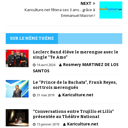
NEXT
Kariculture.net fêtera ses 3 ans…grâce à
Emmanuel Macron !
SUR LE MÊME THÈME
Leclerc Band élève le merengue avec le
single “Te Amo”
Rosmery MARTINEZ DE LOS
16 avril 2026
SANTOS
Le “Prince de la Bachata”, Frank Reyes,
sort trois merengués
Kariculture.net
31 mai 2019
“Conversations entre Trujillo et Lilís”
présentée au Théâtre National
Kariculture.net
15 janvier 2019