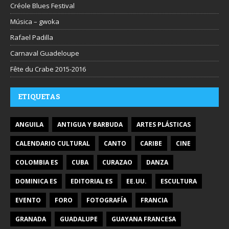
Créole Blues Festival
Música – gwoka
Rafael Padilla
Carnaval Guadeloupe
Fête du Crabe 2015-2016
ETIQUETAS
ANGUILA
ANTIGUA Y BARBUDA
ARTES PLÁSTICAS
CALENDARIO CULTURAL
CANTO
CARIBE
CINE
COLOMBIA ES
CUBA
CURAZAO
DANZA
DOMINICA ES
EDITORIAL ES
EE.UU.
ESCULTURA
EVENTO
FORO
FOTOGRAFÍA
FRANCIA
GRANADA
GUADALUPE
GUAYANA FRANCESA