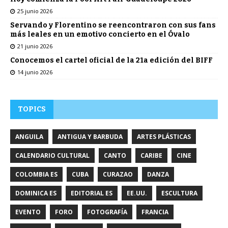
25 junio 2026
Servando y Florentino se reencontraron con sus fans
más leales en un emotivo concierto en el Óvalo
21 junio 2026
Conocemos el cartel oficial de la 21a edición del BIFF
14 junio 2026
TOPICS
ANGUILA
ANTIGUA Y BARBUDA
ARTES PLÁSTICAS
CALENDARIO CULTURAL
CANTO
CARIBE
CINE
COLOMBIA ES
CUBA
CURAZAO
DANZA
DOMINICA ES
EDITORIAL ES
EE.UU.
ESCULTURA
EVENTO
FORO
FOTOGRAFÍA
FRANCIA