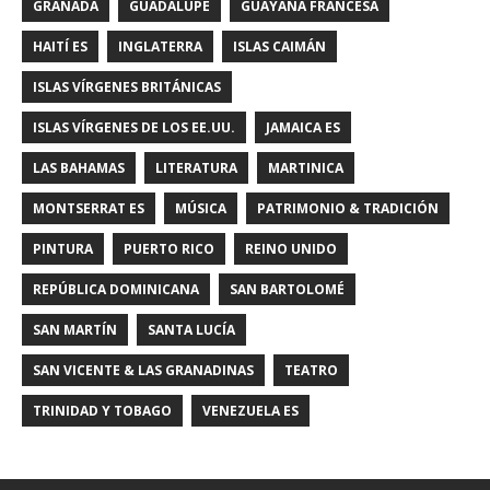
GRANADA
GUADALUPE
GUAYANA FRANCESA
HAITÍ ES
INGLATERRA
ISLAS CAIMÁN
ISLAS VÍRGENES BRITÁNICAS
ISLAS VÍRGENES DE LOS EE.UU.
JAMAICA ES
LAS BAHAMAS
LITERATURA
MARTINICA
MONTSERRAT ES
MÚSICA
PATRIMONIO & TRADICIÓN
PINTURA
PUERTO RICO
REINO UNIDO
REPÚBLICA DOMINICANA
SAN BARTOLOMÉ
SAN MARTÍN
SANTA LUCÍA
SAN VICENTE & LAS GRANADINAS
TEATRO
TRINIDAD Y TOBAGO
VENEZUELA ES