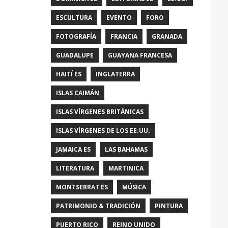
ESCULTURA
EVENTO
FORO
FOTOGRAFÍA
FRANCIA
GRANADA
GUADALUPE
GUAYANA FRANCESA
HAITÍ ES
INGLATERRA
ISLAS CAIMÁN
ISLAS VÍRGENES BRITÁNICAS
ISLAS VÍRGENES DE LOS EE.UU.
JAMAICA ES
LAS BAHAMAS
LITERATURA
MARTINICA
MONTSERRAT ES
MÚSICA
PATRIMONIO & TRADICIÓN
PINTURA
PUERTO RICO
REINO UNIDO