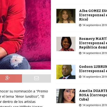
Alba GOMEZ E
(Corresponsal 
Rico)
14 septiembre 201
Rosmery MART
(Corresponsal 
República dom
14 septiembre 201
Godson LUBRU
(Corresponsal e
14 septiembre 201
Amelia DUARTE
conocer su nominación a
“Premio
ROSA (Corresp
or el tema
“Amor lunático”
, “El
Cuba)
r dentro de los artistas
14 septiembre 201
tegoría con Wilfrido Vargas,