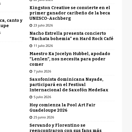
6
Kingston Creative se convierte en el
primer ganador caribeño de la beca
UNESCO-Aschberg
ca, canto y
23 julio 2026
lupe
6
Nacho Estrella presenta concierto
“Bachata bohemia” en Hard Rock Café
11 julio 2026
Maestro Ka Jocelyn Hubbel, apodado
“Lenlen”, nos necesita para poder
comer
7 julio 2026
Saxofonista dominicana Nayade,
participará en el Festival
Internacional de Saxofón MedeSax
5 julio 2026
Hoy comienza la Pool Art Fair
Guadeloupe 2026
25 junio 2026
Servando y Florentino se
reencontraron con sus fans más