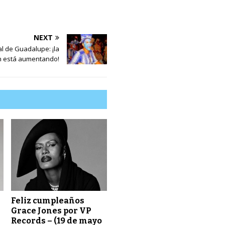
NEXT
l de Guadalupe: ¡la
n está aumentando!
Feliz cumpleaños
Grace Jones por VP
Records – (19 de mayo