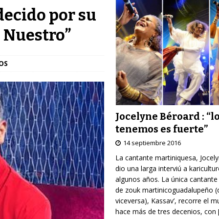
decido por su
 Nuestro”
OS
Jocelyne Béroard : “l
tenemos es fuerte”
14 septiembre 2016
La cantante martiniquesa, Jocel
dio una larga interviú a karicultu
algunos años. La única cantante
de zouk martinicoguadalupeño (
viceversa), Kassav’, recorre el 
hace más de tres decenios, con