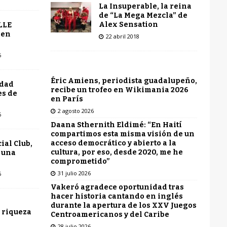
La Insuperable, la reina
de “La Mega Mezcla” de
Alex Sensation
LLE
 en
22 abril 2018
6
Éric Amiens, periodista guadalupeño,
udad
recibe un trofeo en Wikimania 2026
es de
en París
2 agosto 2026
6
Daana Sthernith Eldimé: “En Haití
compartimos esta misma visión de un
acceso democrático y abierto a la
ial Club,
cultura, por eso, desde 2020, me he
 una
comprometido”
31 julio 2026
6
Vakeró agradece oportunidad tras
hacer historia cantando en inglés
durante la apertura de los XXV Juegos
 riqueza
Centroamericanos y del Caribe
28 julio 2026