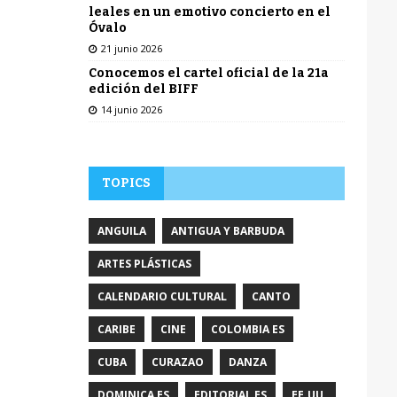
leales en un emotivo concierto en el
Óvalo
21 junio 2026
Conocemos el cartel oficial de la 21a
edición del BIFF
14 junio 2026
TOPICS
ANGUILA
ANTIGUA Y BARBUDA
ARTES PLÁSTICAS
CALENDARIO CULTURAL
CANTO
CARIBE
CINE
COLOMBIA ES
CUBA
CURAZAO
DANZA
DOMINICA ES
EDITORIAL ES
EE.UU.