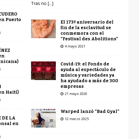
Tras no
[...]
SCUDERO
en Puerto
El 173º aniversario del
fin de la esclavitud se
6
conmemora con el
“Festival des Abolitions”
4 mayo 2021
ÍNEZ
en
inicana)
Covid-19: el Fondo de
6
ayuda al espectáculo de
música y variedades ya
ha ayudado a más de 300
empresas
N
n Haití)
21 mayo 2020
6
Warped lanzó “Bad Gyal”
 DE LA
12 marzo 2025
onsal en
6