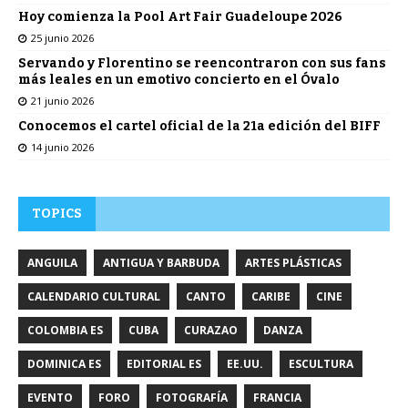
Hoy comienza la Pool Art Fair Guadeloupe 2026
25 junio 2026
Servando y Florentino se reencontraron con sus fans
más leales en un emotivo concierto en el Óvalo
21 junio 2026
Conocemos el cartel oficial de la 21a edición del BIFF
14 junio 2026
TOPICS
ANGUILA
ANTIGUA Y BARBUDA
ARTES PLÁSTICAS
CALENDARIO CULTURAL
CANTO
CARIBE
CINE
COLOMBIA ES
CUBA
CURAZAO
DANZA
DOMINICA ES
EDITORIAL ES
EE.UU.
ESCULTURA
EVENTO
FORO
FOTOGRAFÍA
FRANCIA