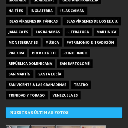
GRANADA
GUADALUPE
GUAYANA FRANCESA
HAITÍ ES
INGLATERRA
ISLAS CAIMÁN
ISLAS VÍRGENES BRITÁNICAS
ISLAS VÍRGENES DE LOS EE.UU.
JAMAICA ES
LAS BAHAMAS
LITERATURA
MARTINICA
MONTSERRAT ES
MÚSICA
PATRIMONIO & TRADICIÓN
PINTURA
PUERTO RICO
REINO UNIDO
REPÚBLICA DOMINICANA
SAN BARTOLOMÉ
SAN MARTÍN
SANTA LUCÍA
SAN VICENTE & LAS GRANADINAS
TEATRO
TRINIDAD Y TOBAGO
VENEZUELA ES
NUESTRAS ÚLTIMAS FOTOS