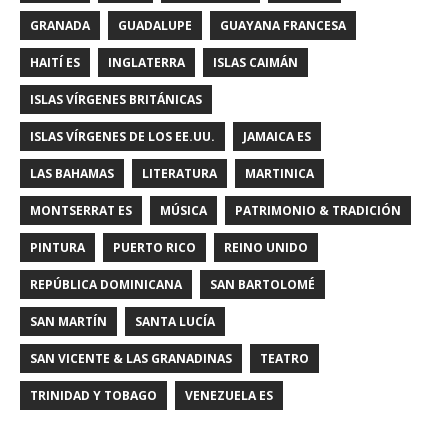
GRANADA
GUADALUPE
GUAYANA FRANCESA
HAITÍ ES
INGLATERRA
ISLAS CAIMÁN
ISLAS VÍRGENES BRITÁNICAS
ISLAS VÍRGENES DE LOS EE.UU.
JAMAICA ES
LAS BAHAMAS
LITERATURA
MARTINICA
MONTSERRAT ES
MÚSICA
PATRIMONIO & TRADICIÓN
PINTURA
PUERTO RICO
REINO UNIDO
REPÚBLICA DOMINICANA
SAN BARTOLOMÉ
SAN MARTÍN
SANTA LUCÍA
SAN VICENTE & LAS GRANADINAS
TEATRO
TRINIDAD Y TOBAGO
VENEZUELA ES