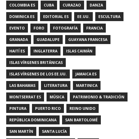
COLOMBIA ES
CUBA
CURAZAO
DANZA
DOMINICA ES
EDITORIAL ES
EE.UU.
ESCULTURA
EVENTO
FORO
FOTOGRAFÍA
FRANCIA
GRANADA
GUADALUPE
GUAYANA FRANCESA
HAITÍ ES
INGLATERRA
ISLAS CAIMÁN
ISLAS VÍRGENES BRITÁNICAS
ISLAS VÍRGENES DE LOS EE.UU.
JAMAICA ES
LAS BAHAMAS
LITERATURA
MARTINICA
MONTSERRAT ES
MÚSICA
PATRIMONIO & TRADICIÓN
PINTURA
PUERTO RICO
REINO UNIDO
REPÚBLICA DOMINICANA
SAN BARTOLOMÉ
SAN MARTÍN
SANTA LUCÍA