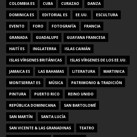
COLOMBIA ES
CUBA
CURAZAO
DANZA
DOMINICA ES
EDITORIAL ES
EE.UU.
ESCULTURA
EVENTO
FORO
FOTOGRAFÍA
FRANCIA
GRANADA
GUADALUPE
GUAYANA FRANCESA
HAITÍ ES
INGLATERRA
ISLAS CAIMÁN
ISLAS VÍRGENES BRITÁNICAS
ISLAS VÍRGENES DE LOS EE.UU.
JAMAICA ES
LAS BAHAMAS
LITERATURA
MARTINICA
MONTSERRAT ES
MÚSICA
PATRIMONIO & TRADICIÓN
PINTURA
PUERTO RICO
REINO UNIDO
REPÚBLICA DOMINICANA
SAN BARTOLOMÉ
SAN MARTÍN
SANTA LUCÍA
SAN VICENTE & LAS GRANADINAS
TEATRO