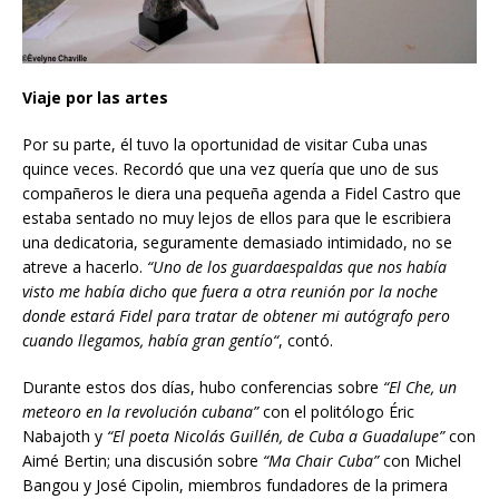
Viaje por las artes
Por su parte, él tuvo la oportunidad de visitar Cuba unas
quince veces. Recordó que una vez quería que uno de sus
compañeros le diera una pequeña agenda a Fidel Castro que
estaba sentado no muy lejos de ellos para que le escribiera
una dedicatoria, seguramente demasiado intimidado, no se
atreve a hacerlo.
“Uno de los guardaespaldas que nos había
visto me hab
í
a
dicho que fuera a otra reuni
ó
n
por la noche
donde estar
á
Fidel para tratar de obtener mi autógrafo pero
cuando llegamos, había gran gent
í
o
“
, contó.
Durante estos dos días, hubo conferencias sobre
“El Che, un
meteoro en la revolución cubana”
con el politólogo Éric
Nabajoth y
“El poeta Nicolás Guillén, de Cuba a Guadalupe”
con
Aimé Bertin; una discusión sobre
“Ma Chair Cuba”
con Michel
Bangou y José Cipolin, miembros fundadores de la primera