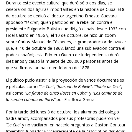
Durante este evento cultural que duró sólo dos días, se
celebraron dos figuras importantes en la historia de Cuba. El 8
de octubre se dedicó al doctor argentino Ernesto Guevara,
apodado
“El Che”
, quien participó en la rebelión contra el
presidente Fulgencio Batista que dirigió el país desde 1933 con
Fidel Castro en 1956 y, el 10 de octubre, se hizo un zoom
sobre Carlos Manuel de Céspedes, el gran productor de azúcar
que, el 10 de octubre de 1868, lanzó una sublevación contra el
poder español; esta Primera Guerra de Independencia duró
diez años y causó la muerte de 200,000 personas antes de
que se firmara un pacto en febrero de 1878.
El público pudo asistir a la proyección de varios documentales
y películas como
“Le Che”
,
“Journal de Bolivie”
,
“Roble de Oro”
,
así como
“La flauta de cinco llaves en Cuba”
y
“Los caminos de
la rumba cubana en París”
por Elis Roca Garcia.
Por la tarde del lunes 8 de octubre, los alumnos del colegio
Sadi Carnot, acompañados por sus profesoras pudieron ver
“Le Che”
y no vacilaron en hacerle preguntas a Gaston Gontour
(miembro fundador y vicepresidente de la
Association des Amis