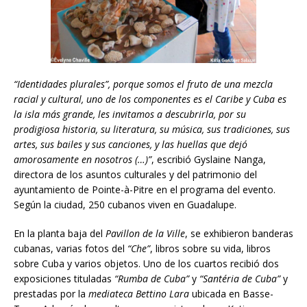
“Identidades plurales”, porque somos el fruto de una mezcla
racial y cultural, uno de los componentes es el Caribe y Cuba es
la isla más grande, les invitamos a descubrirla, por su
prodigiosa historia, su literatura, su música, sus tradiciones, sus
artes, sus bailes y sus canciones, y las huellas que dej
ó
amorosamente en nosotros (…)”
, escribió Gyslaine Nanga,
directora de los asuntos culturales y del patrimonio del
ayuntamiento de Pointe-à-Pitre en el programa del evento.
Según la ciudad, 250 cubanos viven en Guadalupe.
En la planta baja del
Pavillon de la Ville
, se exhibieron banderas
cubanas, varias fotos del
“Che”
, libros sobre su vida, libros
sobre Cuba y varios objetos. Uno de los cuartos recibió dos
exposiciones tituladas
“Rumba de Cuba”
y
“Santéria de Cuba”
y
prestadas por la
mediateca Bettino Lara
ubicada en Basse-