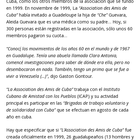
Cuba, como los otros miembros de la asociación que se fundó
en 1999. En noviembre de 1999, La
“Association des Amis de
Cuba”
había invitado a Guadeloupe la hija de
“Che”
Guevara,
Aleida Guevara que es una médica como su padre… Hoy, si
300 personas están registradas en la asociación, sólo unos 60
miembros pagaron su cuota…
“Conoc
í
los movimientos de los años 60 en el mundo y de 1967
en Guadalupe. Tenía una abuela llamada Clara Antonia,
comencé investigaciones para saber de dónde era ella, pero no
desembocaron en nada. Tambi
é
n, t
engo un primo que se fue a
vivir a Venezuela (…)”
, dijo Gaston Gontour.
“La Association des Amis de Cuba”
trabaja con el
Instituto
Cubano de Amistad con los Pueblos
(ICAP) y su actividad
principal es participar en las
“Brigadas de trabajo voluntario y
de solidaridad con Cuba”
que se efectuan en agosto de cada
año en cuba.
Hay que especificar que si
“L’Association des Amis de Cuba”
fue
creada oficialmente en 1999, 26 guadalupeaños (13 hombres y