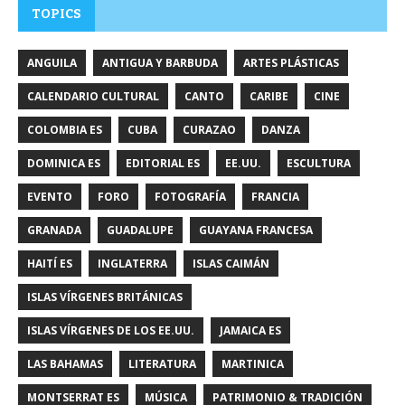
TOPICS
ANGUILA
ANTIGUA Y BARBUDA
ARTES PLÁSTICAS
CALENDARIO CULTURAL
CANTO
CARIBE
CINE
COLOMBIA ES
CUBA
CURAZAO
DANZA
DOMINICA ES
EDITORIAL ES
EE.UU.
ESCULTURA
EVENTO
FORO
FOTOGRAFÍA
FRANCIA
GRANADA
GUADALUPE
GUAYANA FRANCESA
HAITÍ ES
INGLATERRA
ISLAS CAIMÁN
ISLAS VÍRGENES BRITÁNICAS
ISLAS VÍRGENES DE LOS EE.UU.
JAMAICA ES
LAS BAHAMAS
LITERATURA
MARTINICA
MONTSERRAT ES
MÚSICA
PATRIMONIO & TRADICIÓN