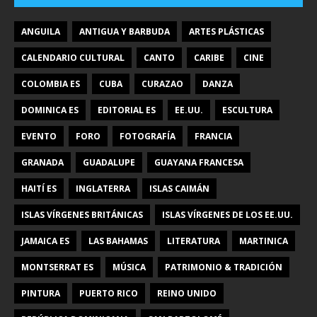
ANGUILA
ANTIGUA Y BARBUDA
ARTES PLÁSTICAS
CALENDARIO CULTURAL
CANTO
CARIBE
CINE
COLOMBIA ES
CUBA
CURAZAO
DANZA
DOMINICA ES
EDITORIAL ES
EE.UU.
ESCULTURA
EVENTO
FORO
FOTOGRAFÍA
FRANCIA
GRANADA
GUADALUPE
GUAYANA FRANCESA
HAITÍ ES
INGLATERRA
ISLAS CAIMÁN
ISLAS VÍRGENES BRITÁNICAS
ISLAS VÍRGENES DE LOS EE.UU.
JAMAICA ES
LAS BAHAMAS
LITERATURA
MARTINICA
MONTSERRAT ES
MÚSICA
PATRIMONIO & TRADICIÓN
PINTURA
PUERTO RICO
REINO UNIDO