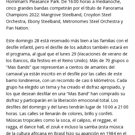
Horniman’s Pleasance Park. De 16:00 horas a medianoche,
cinco grandes bandas competirán por el título de Panorama
Champions 2022: Mangrove Steelband, Croydon Steel
Orchestra, Ebony Steelband, Metronomes Steel Orchestra y
Pan Nation.
Este domingo 28 está reservado más bien a las familias con el
desfile infantil, pero el desfile de los adultos también estará en
el programa, al igual que el lunes 29 (Vacaciones de verano de
los Bancos, día festivo en el Reino Unido). Más de 70 grupos o
“Mas Bands” que representan a cientos de amantes del
carnaval ya están inscrito en el desfile por las calles de este
barrio londinense, con un recorrido de casi 6 kilómetros. Cada
grupo ha elegido un tema y ha creado el disfraz apropiado, y
los que desean desfilar en una “Mas Band” han comprado su
disfraz y participarán en la liberación emocional total. Los
desfiles del domingo y del lunes tendrán lugar de 10:00 a 21:00
horas. Las calles se llenarán de colores, brillo y confeti.
Músicas tropicales como la soca, el calipso, el reggae, el
ragga, el dance hall, el zouk e incluso la samba (esta música
de la cultura africana en Brasil hizo su aparición en 1984 en el