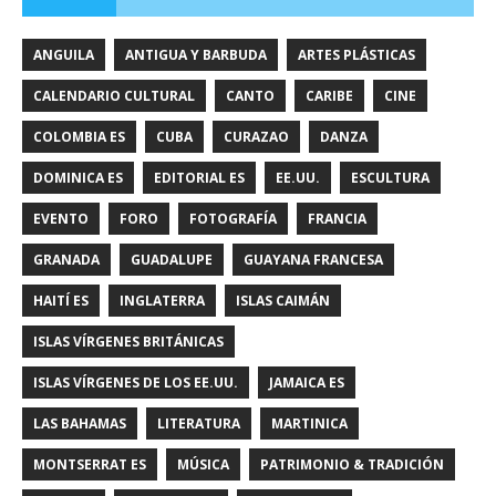
ANGUILA
ANTIGUA Y BARBUDA
ARTES PLÁSTICAS
CALENDARIO CULTURAL
CANTO
CARIBE
CINE
COLOMBIA ES
CUBA
CURAZAO
DANZA
DOMINICA ES
EDITORIAL ES
EE.UU.
ESCULTURA
EVENTO
FORO
FOTOGRAFÍA
FRANCIA
GRANADA
GUADALUPE
GUAYANA FRANCESA
HAITÍ ES
INGLATERRA
ISLAS CAIMÁN
ISLAS VÍRGENES BRITÁNICAS
ISLAS VÍRGENES DE LOS EE.UU.
JAMAICA ES
LAS BAHAMAS
LITERATURA
MARTINICA
MONTSERRAT ES
MÚSICA
PATRIMONIO & TRADICIÓN