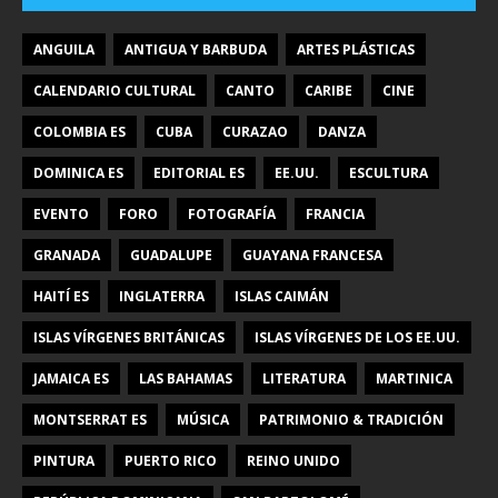
ANGUILA
ANTIGUA Y BARBUDA
ARTES PLÁSTICAS
CALENDARIO CULTURAL
CANTO
CARIBE
CINE
COLOMBIA ES
CUBA
CURAZAO
DANZA
DOMINICA ES
EDITORIAL ES
EE.UU.
ESCULTURA
EVENTO
FORO
FOTOGRAFÍA
FRANCIA
GRANADA
GUADALUPE
GUAYANA FRANCESA
HAITÍ ES
INGLATERRA
ISLAS CAIMÁN
ISLAS VÍRGENES BRITÁNICAS
ISLAS VÍRGENES DE LOS EE.UU.
JAMAICA ES
LAS BAHAMAS
LITERATURA
MARTINICA
MONTSERRAT ES
MÚSICA
PATRIMONIO & TRADICIÓN
PINTURA
PUERTO RICO
REINO UNIDO