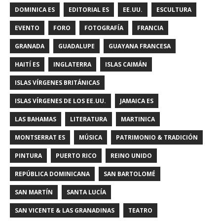
DOMINICA ES
EDITORIAL ES
EE.UU.
ESCULTURA
EVENTO
FORO
FOTOGRAFÍA
FRANCIA
GRANADA
GUADALUPE
GUAYANA FRANCESA
HAITÍ ES
INGLATERRA
ISLAS CAIMÁN
ISLAS VÍRGENES BRITÁNICAS
ISLAS VÍRGENES DE LOS EE.UU.
JAMAICA ES
LAS BAHAMAS
LITERATURA
MARTINICA
MONTSERRAT ES
MÚSICA
PATRIMONIO & TRADICIÓN
PINTURA
PUERTO RICO
REINO UNIDO
REPÚBLICA DOMINICANA
SAN BARTOLOMÉ
SAN MARTÍN
SANTA LUCÍA
SAN VICENTE & LAS GRANADINAS
TEATRO