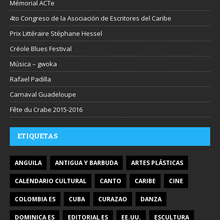
Mémorial ACTe
4to Congreso de la Asociación de Escritores del Caribe
Prix Littéraire Stéphane Hessel
Créole Blues Festival
Música – gwoka
Rafael Padilla
Carnaval Guadeloupe
Fête du Crabe 2015-2016
ETIQUETAS
ANGUILA
ANTIGUA Y BARBUDA
ARTES PLÁSTICAS
CALENDARIO CULTURAL
CANTO
CARIBE
CINE
COLOMBIA ES
CUBA
CURAZAO
DANZA
DOMINICA ES
EDITORIAL ES
EE.UU.
ESCULTURA