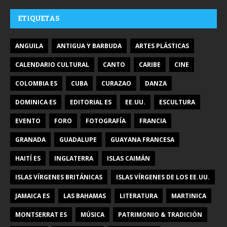
ETIQUETAS
ANGUILA
ANTIGUA Y BARBUDA
ARTES PLÁSTICAS
CALENDARIO CULTURAL
CANTO
CARIBE
CINE
COLOMBIA ES
CUBA
CURAZAO
DANZA
DOMINICA ES
EDITORIAL ES
EE.UU.
ESCULTURA
EVENTO
FORO
FOTOGRAFÍA
FRANCIA
GRANADA
GUADALUPE
GUAYANA FRANCESA
HAITÍ ES
INGLATERRA
ISLAS CAIMÁN
ISLAS VÍRGENES BRITÁNICAS
ISLAS VÍRGENES DE LOS EE.UU.
JAMAICA ES
LAS BAHAMAS
LITERATURA
MARTINICA
MONTSERRAT ES
MÚSICA
PATRIMONIO & TRADICIÓN