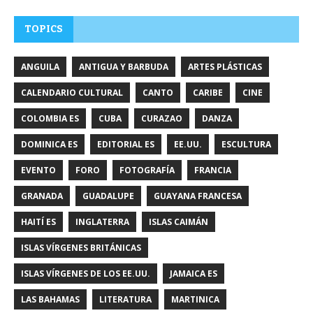
TOPICS
ANGUILA
ANTIGUA Y BARBUDA
ARTES PLÁSTICAS
CALENDARIO CULTURAL
CANTO
CARIBE
CINE
COLOMBIA ES
CUBA
CURAZAO
DANZA
DOMINICA ES
EDITORIAL ES
EE.UU.
ESCULTURA
EVENTO
FORO
FOTOGRAFÍA
FRANCIA
GRANADA
GUADALUPE
GUAYANA FRANCESA
HAITÍ ES
INGLATERRA
ISLAS CAIMÁN
ISLAS VÍRGENES BRITÁNICAS
ISLAS VÍRGENES DE LOS EE.UU.
JAMAICA ES
LAS BAHAMAS
LITERATURA
MARTINICA