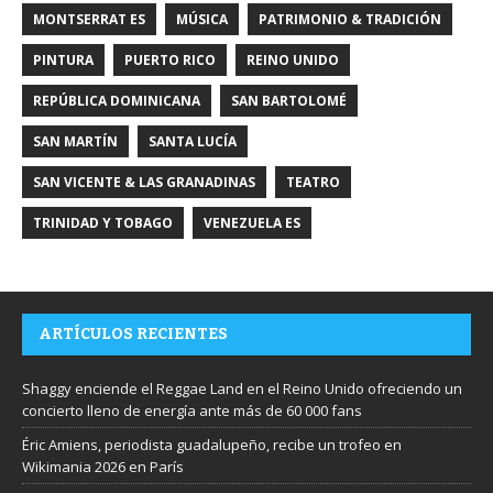
MONTSERRAT ES
MÚSICA
PATRIMONIO & TRADICIÓN
PINTURA
PUERTO RICO
REINO UNIDO
REPÚBLICA DOMINICANA
SAN BARTOLOMÉ
SAN MARTÍN
SANTA LUCÍA
SAN VICENTE & LAS GRANADINAS
TEATRO
TRINIDAD Y TOBAGO
VENEZUELA ES
ARTÍCULOS RECIENTES
Shaggy enciende el Reggae Land en el Reino Unido ofreciendo un
concierto lleno de energía ante más de 60 000 fans
Éric Amiens, periodista guadalupeño, recibe un trofeo en
Wikimania 2026 en París