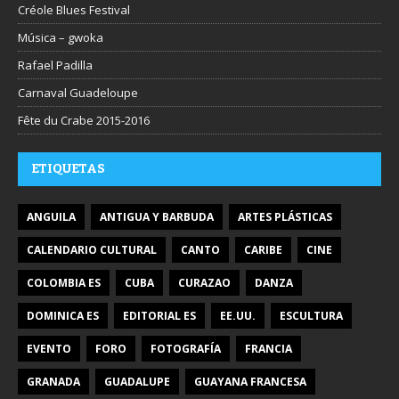
Créole Blues Festival
Música – gwoka
Rafael Padilla
Carnaval Guadeloupe
Fête du Crabe 2015-2016
ETIQUETAS
ANGUILA
ANTIGUA Y BARBUDA
ARTES PLÁSTICAS
CALENDARIO CULTURAL
CANTO
CARIBE
CINE
COLOMBIA ES
CUBA
CURAZAO
DANZA
DOMINICA ES
EDITORIAL ES
EE.UU.
ESCULTURA
EVENTO
FORO
FOTOGRAFÍA
FRANCIA
GRANADA
GUADALUPE
GUAYANA FRANCESA