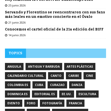
25 junio 2026
Servando y Florentino se reencontraron con sus fans
más leales en un emotivo concierto en el Óvalo
21 junio 2026
Conocemos el cartel oficial de la 21a edición del BIFF
14 junio 2026
TOPICS
ANGUILA
ANTIGUA Y BARBUDA
ARTES PLÁSTICAS
CALENDARIO CULTURAL
CANTO
CARIBE
CINE
COLOMBIA ES
CUBA
CURAZAO
DANZA
DOMINICA ES
EDITORIAL ES
EE.UU.
ESCULTURA
EVENTO
FORO
FOTOGRAFÍA
FRANCIA