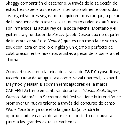
Shaggy compartirán el escenario. A través de la selección de
estos tres cabeceras de cartel internacionalmente conocidas,
los organizadores seguramente quieren mostrar que, a pesar
de la pequeñez de nuestras islas, nuestros talentos artísticos
son inmensos. El actual rey de la soca Machel Montano y el
guitarrista y fundador de
Kassav’
Jacob Desvarieux no dejarán
de interpretar su éxito
“Dancè”
, que es una mezcla de soca y
zouk con letra en criollo e inglés y un ejemplo perfecto de
colaboración entre nuestros artistas a pesar de la barrera del
idioma…
Otros artistas como la reina de la soca de T&T Calypso Rose,
Ricardo Drew de Antigua, así como Neval Chatenal, Nishard
Mayrhoo y Nailah Blackman (embajadores de la marca
CARIFESTA) también cantarán durante el
Islands Beats Super
Concert
. Además, la Secretaría del festival tiene la intenci
ó
n de
promover un nuevo talento a través del concurso de canto
IShine Soca Star
ya que el o la ganador(a) tendrá la
oportunidad de cantar durante este concierto de clausura
junto a las grandes estrellas caribe
ñ
as
.