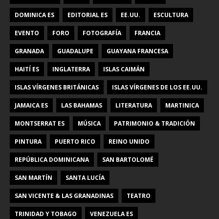
DOMINICA ES
EDITORIAL ES
EE.UU.
ESCULTURA
EVENTO
FORO
FOTOGRAFÍA
FRANCIA
GRANADA
GUADALUPE
GUAYANA FRANCESA
HAITÍ ES
INGLATERRA
ISLAS CAIMÁN
ISLAS VÍRGENES BRITÁNICAS
ISLAS VÍRGENES DE LOS EE.UU.
JAMAICA ES
LAS BAHAMAS
LITERATURA
MARTINICA
MONTSERRAT ES
MÚSICA
PATRIMONIO & TRADICIÓN
PINTURA
PUERTO RICO
REINO UNIDO
REPÚBLICA DOMINICANA
SAN BARTOLOMÉ
SAN MARTÍN
SANTA LUCÍA
SAN VICENTE & LAS GRANADINAS
TEATRO
TRINIDAD Y TOBAGO
VENEZUELA ES