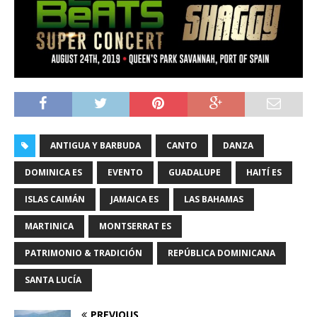
ANTIGUA Y BARBUDA
CANTO
DANZA
DOMINICA ES
EVENTO
GUADALUPE
HAITÍ ES
ISLAS CAIMÁN
JAMAICA ES
LAS BAHAMAS
MARTINICA
MONTSERRAT ES
PATRIMONIO & TRADICIÓN
REPÚBLICA DOMINICANA
SANTA LUCÍA
PREVIOUS