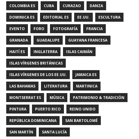
COLOMBIA ES
CUBA
CURAZAO
DANZA
DOMINICA ES
EDITORIAL ES
EE.UU.
ESCULTURA
EVENTO
FORO
FOTOGRAFÍA
FRANCIA
GRANADA
GUADALUPE
GUAYANA FRANCESA
HAITÍ ES
INGLATERRA
ISLAS CAIMÁN
ISLAS VÍRGENES BRITÁNICAS
ISLAS VÍRGENES DE LOS EE.UU.
JAMAICA ES
LAS BAHAMAS
LITERATURA
MARTINICA
MONTSERRAT ES
MÚSICA
PATRIMONIO & TRADICIÓN
PINTURA
PUERTO RICO
REINO UNIDO
REPÚBLICA DOMINICANA
SAN BARTOLOMÉ
SAN MARTÍN
SANTA LUCÍA