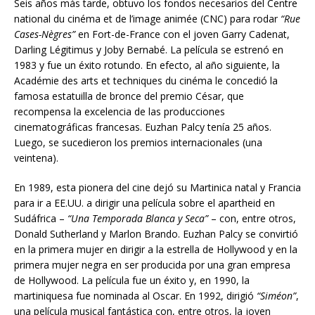
Seis años más tarde, obtuvo los fondos necesarios del Centre
national du cinéma et de l’image animée (CNC) para rodar
“Rue
Cases-Nègres”
en Fort-de-France con el joven Garry Cadenat,
Darling Légitimus y Joby Bernabé. La película se estrenó en
1983 y fue un éxito rotundo. En efecto, al año siguiente, la
Académie des arts et techniques du cinéma le concedió la
famosa estatuilla de bronce del premio César, que
recompensa la excelencia de las producciones
cinematográficas francesas. Euzhan Palcy tenía 25 años.
Luego, se sucedieron los premios internacionales (una
veintena).
En 1989, esta pionera del cine dejó su Martinica natal y Francia
para ir a EE.UU. a dirigir una película sobre el apartheid en
Sudáfrica –
“Una Temporada Blanca y Seca”
– con, entre otros,
Donald Sutherland y Marlon Brando. Euzhan Palcy se convirtió
en la primera mujer en dirigir a la estrella de Hollywood y en la
primera mujer negra en ser producida por una gran empresa
de Hollywood. La película fue un éxito y, en 1990, la
martiniquesa fue nominada al Oscar. En 1992, dirigió
“Siméon”
,
una película musical fantástica con, entre otros, la joven