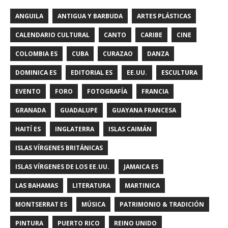
ANGUILA
ANTIGUA Y BARBUDA
ARTES PLÁSTICAS
CALENDARIO CULTURAL
CANTO
CARIBE
CINE
COLOMBIA ES
CUBA
CURAZAO
DANZA
DOMINICA ES
EDITORIAL ES
EE.UU.
ESCULTURA
EVENTO
FORO
FOTOGRAFÍA
FRANCIA
GRANADA
GUADALUPE
GUAYANA FRANCESA
HAITÍ ES
INGLATERRA
ISLAS CAIMÁN
ISLAS VÍRGENES BRITÁNICAS
ISLAS VÍRGENES DE LOS EE.UU.
JAMAICA ES
LAS BAHAMAS
LITERATURA
MARTINICA
MONTSERRAT ES
MÚSICA
PATRIMONIO & TRADICIÓN
PINTURA
PUERTO RICO
REINO UNIDO