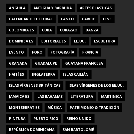
ANGUILA
ANTIGUA Y BARBUDA
ARTES PLÁSTICAS
CALENDARIO CULTURAL
CANTO
CARIBE
CINE
COLOMBIA ES
CUBA
CURAZAO
DANZA
DOMINICA ES
EDITORIAL ES
EE.UU.
ESCULTURA
EVENTO
FORO
FOTOGRAFÍA
FRANCIA
GRANADA
GUADALUPE
GUAYANA FRANCESA
HAITÍ ES
INGLATERRA
ISLAS CAIMÁN
ISLAS VÍRGENES BRITÁNICAS
ISLAS VÍRGENES DE LOS EE.UU.
JAMAICA ES
LAS BAHAMAS
LITERATURA
MARTINICA
MONTSERRAT ES
MÚSICA
PATRIMONIO & TRADICIÓN
PINTURA
PUERTO RICO
REINO UNIDO
REPÚBLICA DOMINICANA
SAN BARTOLOMÉ