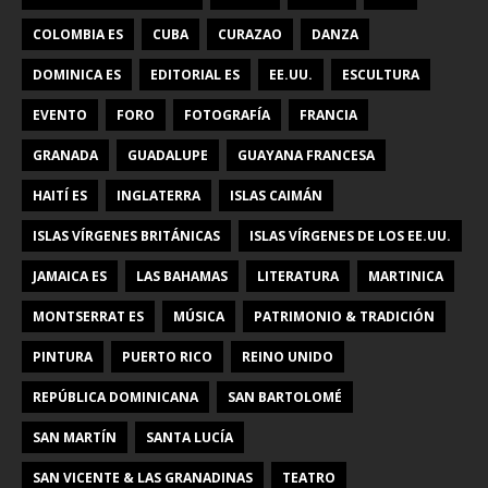
COLOMBIA ES
CUBA
CURAZAO
DANZA
DOMINICA ES
EDITORIAL ES
EE.UU.
ESCULTURA
EVENTO
FORO
FOTOGRAFÍA
FRANCIA
GRANADA
GUADALUPE
GUAYANA FRANCESA
HAITÍ ES
INGLATERRA
ISLAS CAIMÁN
ISLAS VÍRGENES BRITÁNICAS
ISLAS VÍRGENES DE LOS EE.UU.
JAMAICA ES
LAS BAHAMAS
LITERATURA
MARTINICA
MONTSERRAT ES
MÚSICA
PATRIMONIO & TRADICIÓN
PINTURA
PUERTO RICO
REINO UNIDO
REPÚBLICA DOMINICANA
SAN BARTOLOMÉ
SAN MARTÍN
SANTA LUCÍA
SAN VICENTE & LAS GRANADINAS
TEATRO