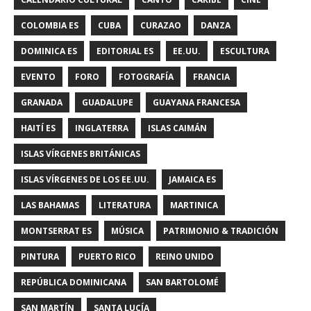
COLOMBIA ES
CUBA
CURAZAO
DANZA
DOMINICA ES
EDITORIAL ES
EE.UU.
ESCULTURA
EVENTO
FORO
FOTOGRAFÍA
FRANCIA
GRANADA
GUADALUPE
GUAYANA FRANCESA
HAITÍ ES
INGLATERRA
ISLAS CAIMÁN
ISLAS VÍRGENES BRITÁNICAS
ISLAS VÍRGENES DE LOS EE.UU.
JAMAICA ES
LAS BAHAMAS
LITERATURA
MARTINICA
MONTSERRAT ES
MÚSICA
PATRIMONIO & TRADICIÓN
PINTURA
PUERTO RICO
REINO UNIDO
REPÚBLICA DOMINICANA
SAN BARTOLOMÉ
SAN MARTÍN
SANTA LUCÍA