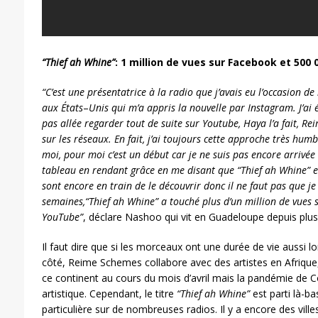
“Thief ah Whine”
: 1 million de vues sur Facebook et 500
“C’est une présentatrice à la radio que j’avais eu l’occasion d
aux États
–
Unis qui m’a appris la nouvelle par Instagram. J’ai é
pas allée regarder tout de suite sur Youtube, Haya l’a fait, Re
sur les réseaux. En fait, j’ai toujours cette approche très hum
moi, pour moi c’est un début car je ne suis pas encore arrivée
tableau en rendant grâce en me disant que
“Thief ah Whine”
e
sont encore en train de le découvrir donc il ne faut pas que je 
semaines,
“Thief ah Whine”
a touché plus d’un million de vues
YouTube”
, déclare Nashoo qui vit en Guadeloupe depuis plus 
Il faut dire que si les morceaux ont une durée de vie aussi l
côté, Reime Schemes collabore avec des artistes en Afrique, d
ce continent au cours du mois d’avril mais la pandémie de C
artistique. Cependant, le titre
“Thief ah Whine”
est parti là-b
particulière sur de nombreuses radios. Il y a encore des ville