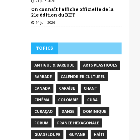
21 juin 2026
On connaît l’affiche officielle de la
21e édition du BIFF
14 juin 2026
TOPICS
ANTIGUE & BARBUDE
ARTS PLASTIQUES
BARBADE
CALENDRIER CULTUREL
CANADA
CARAÏBE
CHANT
CINÉMA
COLOMBIE
CUBA
CURAÇAO
DANSE
DOMINIQUE
FORUM
FRANCE HEXAGONALE
GUADELOUPE
GUYANE
HAÏTI