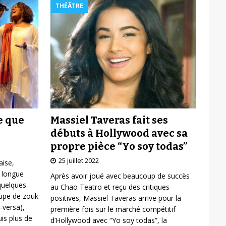
THÉÂTRE
Massiel Taveras fait ses
e que
débuts à Hollywood avec sa
propre pièce “Yo soy todas”
25 juillet 2022
aise,
 longue
Après avoir joué avec beaucoup de succès
 quelques
au Chao Teatro et reçu des critiques
oupe de zouk
positives, Massiel Taveras arrive pour la
-versa),
première fois sur le marché compétitif
is plus de
d’Hollywood avec “Yo soy todas”, la