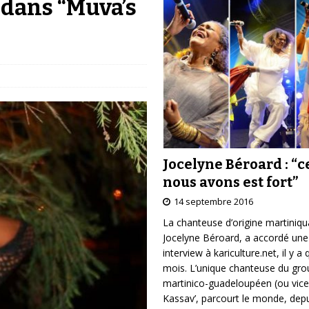
dans “Muva’s
Jocelyne Béroard : “c
nous avons est fort”
14 septembre 2016
La chanteuse d’origine martiniqu
Jocelyne Béroard, a accordé une
interview à kariculture.net, il y a
mois. L’unique chanteuse du gr
martinico-guadeloupéen (ou vice
Kassav’, parcourt le monde, depu