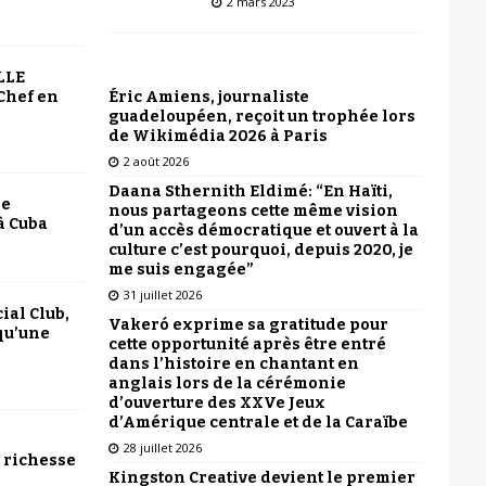
2 mars 2023
LLE
Éric Amiens, journaliste
Chef en
guadeloupéen, reçoit un trophée lors
de Wikimédia 2026 à Paris
2 août 2026
Daana Sthernith Eldimé: “En Haïti,
le
nous partageons cette même vision
à Cuba
d’un accès démocratique et ouvert à la
culture c’est pourquoi, depuis 2020, je
me suis engagée”
31 juillet 2026
ial Club,
Vakeró exprime sa gratitude pour
qu’une
cette opportunité après être entré
dans l’histoire en chantant en
anglais lors de la cérémonie
d’ouverture des XXVe Jeux
d’Amérique centrale et de la Caraïbe
28 juillet 2026
 richesse
Kingston Creative devient le premier