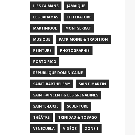
ILES CAÏMANS
JAMAÏQUE
LES BAHAMAS
LITTÉRATURE
MARTINIQUE
MONTSERRAT
MUSIQUE
PATRIMOINE & TRADITION
PEINTURE
PHOTOGRAPHIE
PORTO RICO
RÉPUBLIQUE DOMINICAINE
SAINT-BARTHÉLEMY
SAINT-MARTIN
SAINT-VINCENT & LES GRENADINES
SAINTE-LUCIE
SCULPTURE
THÉÂTRE
TRINIDAD & TOBAGO
VENEZUELA
VIDÉOS
ZONE 1