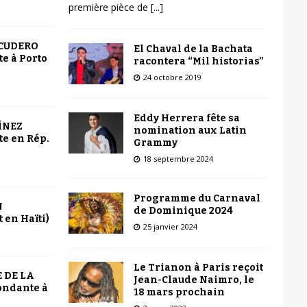
première pièce de
[...]
SCUDERO
El Chaval de la Bachata
e à Porto
racontera “Mil historias”
24 octobre 2019
Eddy Herrera fête sa
ÍNEZ
nomination aux Latin
e en Rép.
Grammy
18 septembre 2024
Programme du Carnaval
N
de Dominique 2024
 en Haïti)
25 janvier 2024
Le Trianon à Paris reçoit
 DE LA
Jean-Claude Naimro, le
ondante à
18 mars prochain