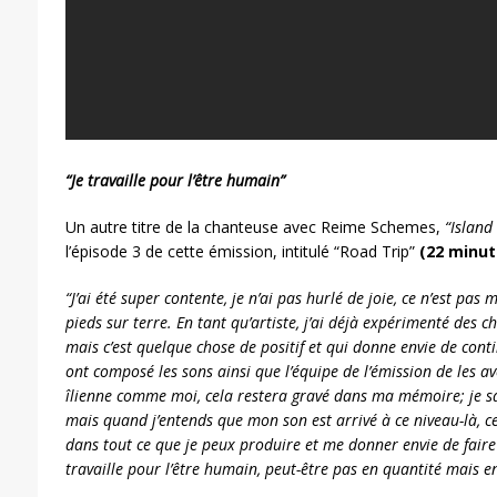
“Je travaille pour l’être humain”
Un autre titre de la chanteuse avec Reime Schemes,
“Island
l’épisode 3 de cette émission, intitulé “Road Trip”
(22 minut
“J’ai été super contente, je n’ai pas hurlé de joie, ce n’est pas 
pieds sur terre. En tant qu’artiste, j’ai déjà expérimenté des c
mais c’est quelque chose de positif et qui donne envie de conti
ont composé les sons ainsi que l’équipe de l’émission de les av
îlienne comme moi, cela restera gravé dans ma mémoire; je sa
mais quand j’entends que mon son est arrivé à ce niveau-là, c
dans tout ce que je peux produire et me donner envie de faire 
travaille pour l’être humain, peut-être pas en quantité mais en