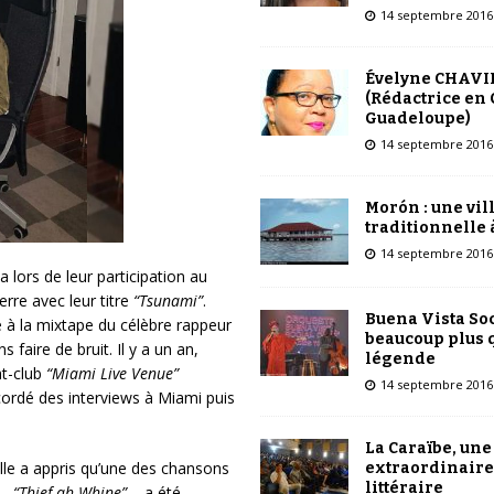
14 septembre 2016
Évelyne CHAVI
(Rédactrice en 
Guadeloupe)
14 septembre 2016
Morón : une vil
traditionnelle 
14 septembre 2016
lors de leur participation au
rre avec leur titre
“Tsunami”
.
Buena Vista Soc
e à la mixtape du célèbre rappeur
beaucoup plus 
 faire de bruit. Il y a un an,
légende
ht-club
“Miami Live Venue”
14 septembre 2016
ccordé des interviews à Miami puis
La Caraïbe, une
 elle a appris qu’une des chansons
extraordinaire
littéraire
 –
“Thief ah Whine”
– a été