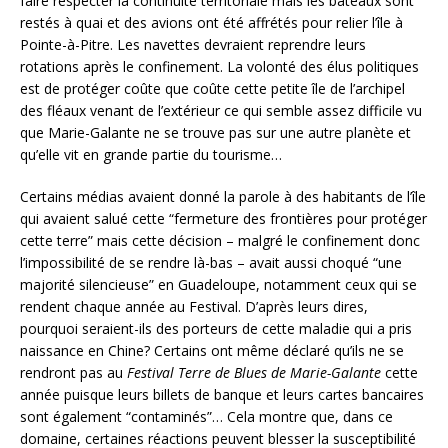
faire respecter la continuité territoriale mais les bateaux sont
restés à quai et des avions ont été affrétés pour relier l’île à
Pointe-à-Pitre. Les navettes devraient reprendre leurs
rotations après le confinement. La volonté des élus politiques
est de protéger coûte que coûte cette petite île de l’archipel
des fléaux venant de l’extérieur ce qui semble assez difficile vu
que Marie-Galante ne se trouve pas sur une autre planète et
qu’elle vit en grande partie du tourisme…
Certains médias avaient donné la parole à des habitants de l’île
qui avaient salué cette “fermeture des frontières pour protéger
cette terre” mais cette décision – malgré le confinement donc
l’impossibilité de se rendre là-bas – avait aussi choqué “une
majorité silencieuse” en Guadeloupe, notamment ceux qui se
rendent chaque année au Festival. D’après leurs dires,
pourquoi seraient-ils des porteurs de cette maladie qui a pris
naissance en Chine? Certains ont même déclaré qu’ils ne se
rendront pas au
Festival Terre de Blues de Marie-Galante
cette
année puisque leurs billets de banque et leurs cartes bancaires
sont également “contaminés”… Cela montre que, dans ce
domaine, certaines réactions peuvent blesser la susceptibilité