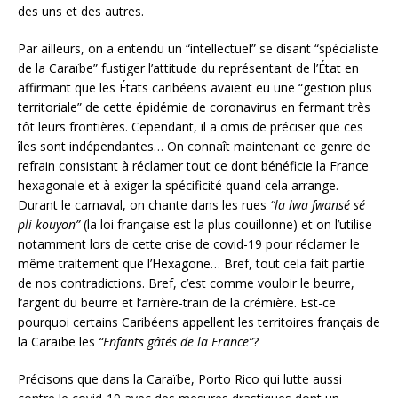
des uns et des autres.
Par ailleurs, on a entendu un “intellectuel” se disant “spécialiste
de la Caraïbe” fustiger l’attitude du représentant de l’État en
affirmant que les États caribéens avaient eu une “gestion plus
territoriale” de cette épidémie de coronavirus en fermant très
tôt leurs frontières. Cependant, il a omis de préciser que ces
îles sont indépendantes… On connaît maintenant ce genre de
refrain consistant à réclamer tout ce dont bénéficie la France
hexagonale et à exiger la spécificité quand cela arrange.
Durant le carnaval, on chante dans les rues
“la lwa fwansé sé
pli kouyon”
(la loi française est la plus couillonne) et on l’utilise
notamment lors de cette crise de covid-19 pour réclamer le
même traitement que l’Hexagone… Bref, tout cela fait partie
de nos contradictions. Bref, c’est comme vouloir le beurre,
l’argent du beurre et l’arrière-train de la crémière. Est-ce
pourquoi certains Caribéens appellent les territoires français de
la Caraïbe les
“Enfants gâtés de la France”
?
Précisons que dans la Caraïbe, Porto Rico qui lutte aussi