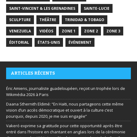
SAINT-VINCENT & LES GRENADINES
SAINTE-LUCIE
SCULPTURE
THÉÂTRE
TRINIDAD & TOBAGO
VENEZUELA
VIDÉOS
ZONE 1
ZONE 2
ZONE 3
ÉDITORIAL
ÉTATS-UNIS
ÉVÉNEMENT
ARTICLES RÉCENTS
Éric Amiens, journaliste guadeloupéen, reçoit un trophée lors de
Wikimédia 2026 à Paris
Daana Sthernith Eldimé: “En Haïti, nous partageons cette même
vision d’un accès démocratique et ouvert à la culture c’est
pourquoi, depuis 2020, je me suis engagée”
Vakeró exprime sa gratitude pour cette opportunité après être
entré dans l’histoire en chantant en anglais lors de la cérémonie