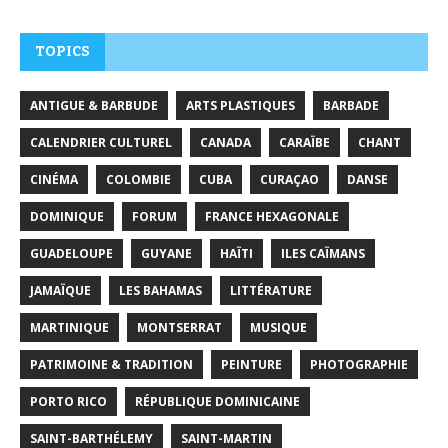
TOPICS
ANTIGUE & BARBUDE
ARTS PLASTIQUES
BARBADE
CALENDRIER CULTUREL
CANADA
CARAÏBE
CHANT
CINÉMA
COLOMBIE
CUBA
CURAÇAO
DANSE
DOMINIQUE
FORUM
FRANCE HEXAGONALE
GUADELOUPE
GUYANE
HAÏTI
ILES CAÏMANS
JAMAÏQUE
LES BAHAMAS
LITTÉRATURE
MARTINIQUE
MONTSERRAT
MUSIQUE
PATRIMOINE & TRADITION
PEINTURE
PHOTOGRAPHIE
PORTO RICO
RÉPUBLIQUE DOMINICAINE
SAINT-BARTHÉLEMY
SAINT-MARTIN