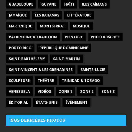
GUADELOUPE
GUYANE
HAÏTI
ILES CAÏMANS
JAMAÏQUE
LES BAHAMAS
LITTÉRATURE
MARTINIQUE
MONTSERRAT
MUSIQUE
PATRIMOINE & TRADITION
PEINTURE
PHOTOGRAPHIE
PORTO RICO
RÉPUBLIQUE DOMINICAINE
SAINT-BARTHÉLEMY
SAINT-MARTIN
SAINT-VINCENT & LES GRENADINES
SAINTE-LUCIE
SCULPTURE
THÉÂTRE
TRINIDAD & TOBAGO
VENEZUELA
VIDÉOS
ZONE 1
ZONE 2
ZONE 3
ÉDITORIAL
ÉTATS-UNIS
ÉVÉNEMENT
NOS DERNIÈRES PHOTOS