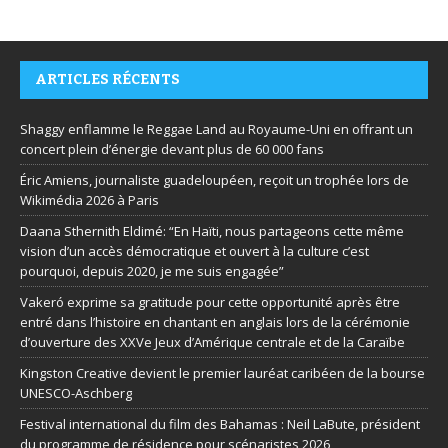
ARTICLES RÉCENTS
Shaggy enflamme le Reggae Land au Royaume-Uni en offrant un
concert plein d’énergie devant plus de 60 000 fans
Éric Amiens, journaliste guadeloupéen, reçoit un trophée lors de
Wikimédia 2026 à Paris
Daana Sthernith Eldimé: “En Haïti, nous partageons cette même
vision d’un accès démocratique et ouvert à la culture c’est
pourquoi, depuis 2020, je me suis engagée”
Vakeró exprime sa gratitude pour cette opportunité après être
entré dans l’histoire en chantant en anglais lors de la cérémonie
d’ouverture des XXVe Jeux d’Amérique centrale et de la Caraïbe
Kingston Creative devient le premier lauréat caribéen de la bourse
UNESCO-Aschberg
Festival international du film des Bahamas : Neil LaBute, président
du programme de résidence pour scénaristes 2026