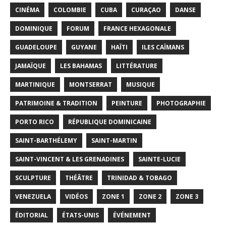
CINÉMA
COLOMBIE
CUBA
CURAÇAO
DANSE
DOMINIQUE
FORUM
FRANCE HEXAGONALE
GUADELOUPE
GUYANE
HAÏTI
ILES CAÏMANS
JAMAÏQUE
LES BAHAMAS
LITTÉRATURE
MARTINIQUE
MONTSERRAT
MUSIQUE
PATRIMOINE & TRADITION
PEINTURE
PHOTOGRAPHIE
PORTO RICO
RÉPUBLIQUE DOMINICAINE
SAINT-BARTHÉLEMY
SAINT-MARTIN
SAINT-VINCENT & LES GRENADINES
SAINTE-LUCIE
SCULPTURE
THÉÂTRE
TRINIDAD & TOBAGO
VENEZUELA
VIDÉOS
ZONE 1
ZONE 2
ZONE 3
ÉDITORIAL
ÉTATS-UNIS
ÉVÉNEMENT