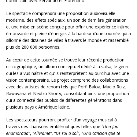
dominicain avec Servando et Florentino.
Le spectacle comprendra une proposition audiovisuelle
moderne, des effets spéciaux, un son de dernière génération
et une mise en scène conçue pour offrir une expérience intime,
émouvante et pleine d’énergie, à la hauteur d’une tournée qui a
sillonné des dizaines de villes à travers le monde et rassemblé
plus de 200 000 personnes.
Au cœur de cette tournée se trouve leur récente production
discographique, un album conceptuel dédié à la salsa, le genre
qui les a vus naître et qu’ils réinterprètent aujourd’hui avec une
vision contemporaine. Le projet comprend des collaborations
avec des artistes de renom tels que Porfi Baloa, Maelo Ruiz,
Rawayana et Neutro Shorty, consolidant ainsi une proposition
qui a connecté des publics de différentes générations dans
plusieurs pays d’Amérique latine.
Les spectateurs pourront profiter d’un voyage musical à
travers des chansons emblématiques telles que
“Una fan
enamorada”
,
“Alíviame”
,
“De sol a sol”
,
“Una canción que te