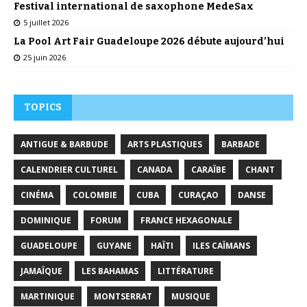
Festival international de saxophone MedeSax
5 juillet 2026
La Pool Art Fair Guadeloupe 2026 débute aujourd’hui
25 juin 2026
TOPICS
ANTIGUE & BARBUDE
ARTS PLASTIQUES
BARBADE
CALENDRIER CULTUREL
CANADA
CARAÏBE
CHANT
CINÉMA
COLOMBIE
CUBA
CURAÇAO
DANSE
DOMINIQUE
FORUM
FRANCE HEXAGONALE
GUADELOUPE
GUYANE
HAÏTI
ILES CAÏMANS
JAMAÏQUE
LES BAHAMAS
LITTÉRATURE
MARTINIQUE
MONTSERRAT
MUSIQUE