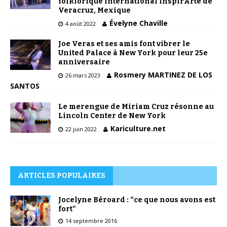
folklorique international InspirArte de
Veracruz, Mexique
Évelyne Chaville
4 août 2022
Joe Veras et ses amis font vibrer le
United Palace à New York pour leur 25e
anniversaire
Rosmery MARTINEZ DE LOS
26 mars 2023
SANTOS
Le merengue de Miriam Cruz résonne au
Lincoln Center de New York
Kariculture.net
22 juin 2022
ARTICLES POPULAIRES
Jocelyne Béroard : “ce que nous avons est
fort”
14 septembre 2016