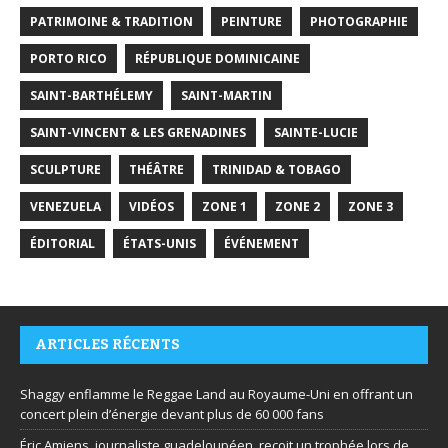
PATRIMOINE & TRADITION
PEINTURE
PHOTOGRAPHIE
PORTO RICO
RÉPUBLIQUE DOMINICAINE
SAINT-BARTHÉLEMY
SAINT-MARTIN
SAINT-VINCENT & LES GRENADINES
SAINTE-LUCIE
SCULPTURE
THÉÂTRE
TRINIDAD & TOBAGO
VENEZUELA
VIDÉOS
ZONE 1
ZONE 2
ZONE 3
ÉDITORIAL
ÉTATS-UNIS
ÉVÉNEMENT
ARTICLES RÉCENTS
Shaggy enflamme le Reggae Land au Royaume-Uni en offrant un
concert plein d’énergie devant plus de 60 000 fans
Éric Amiens, journaliste guadeloupéen, reçoit un trophée lors de