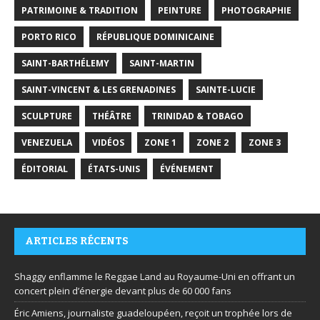
PATRIMOINE & TRADITION
PEINTURE
PHOTOGRAPHIE
PORTO RICO
RÉPUBLIQUE DOMINICAINE
SAINT-BARTHÉLEMY
SAINT-MARTIN
SAINT-VINCENT & LES GRENADINES
SAINTE-LUCIE
SCULPTURE
THÉÂTRE
TRINIDAD & TOBAGO
VENEZUELA
VIDÉOS
ZONE 1
ZONE 2
ZONE 3
ÉDITORIAL
ÉTATS-UNIS
ÉVÉNEMENT
ARTICLES RÉCENTS
Shaggy enflamme le Reggae Land au Royaume-Uni en offrant un
concert plein d’énergie devant plus de 60 000 fans
Éric Amiens, journaliste guadeloupéen, reçoit un trophée lors de