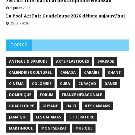
Festival international de saxophone MedeSax
5 juillet 2026
La Pool Art Fair Guadeloupe 2026 débute aujourd’hui
25 juin 2026
TOPICS
ANTIGUE & BARBUDE
ARTS PLASTIQUES
BARBADE
CALENDRIER CULTUREL
CANADA
CARAÏBE
CHANT
CINÉMA
COLOMBIE
CUBA
CURAÇAO
DANSE
DOMINIQUE
FORUM
FRANCE HEXAGONALE
GUADELOUPE
GUYANE
HAÏTI
ILES CAÏMANS
JAMAÏQUE
LES BAHAMAS
LITTÉRATURE
MARTINIQUE
MONTSERRAT
MUSIQUE