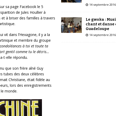
14 septembre 2016
 sur sa page Facebook le 5
parition de Jules Houllier à
t à briser des familles à travers
Le gwoka : Mus
rtistique.
chant et danse
Guadeloupe
i vit dans l’Hexagone, il y a la
14 septembre 2016
artinique et membre du groupe
condoléances à toi et toute ta
fort gentil comme tu le décris…
i a-t-elle répondu.
onnu que son frère aîné Guy
es tubes des deux célèbres
it Christiane, était fidèle au
oeurs, lors des enregistrements
 le monde.