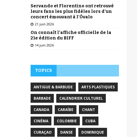
Servando et Florentino ont retrouvé
leurs fans les plus fidèles lors d’un
concert émouvant à l’Óvalo
21 juin 2026
On connaît l’affiche officielle de la
21e édition du BIFF
14 juin 2026
TOPICS
ANTIGUE & BARBUDE
ARTS PLASTIQUES
BARBADE
CALENDRIER CULTUREL
CANADA
CARAÏBE
CHANT
CINÉMA
COLOMBIE
CUBA
CURAÇAO
DANSE
DOMINIQUE