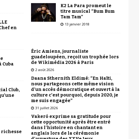
K2 La Para promeut le
titre musical “Bum Bum
Tam Tam”
LLE
13 janvier 2018
Chef en
Éric Amiens, journaliste
guadeloupéen, reçoit un trophée lors
le
de Wikimédia 2026 à Paris
à Cuba
2 août 2026
Daana Sthernith Eldimé: “En Haïti,
nous partageons cette même vision
d’un accès démocratique et ouvert à la
ial Club,
culture c’est pourquoi, depuis 2020, je
qu’une
me suis engagée”
31 juillet 2026
Vakeró exprime sa gratitude pour
cette opportunité après être entré
dans l’histoire en chantant en
 richesse
anglais lors de la cérémonie
d’ouverture des XXVe Jeux