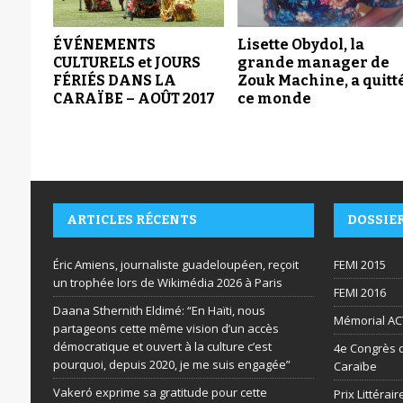
ÉVÉNEMENTS
Lisette Obydol, la
CULTURELS et JOURS
grande manager de
FÉRIÉS DANS LA
Zouk Machine, a quitt
CARAÏBE – AOÛT 2017
ce monde
ARTICLES RÉCENTS
DOSSIE
Éric Amiens, journaliste guadeloupéen, reçoit
FEMI 2015
un trophée lors de Wikimédia 2026 à Paris
FEMI 2016
Daana Sthernith Eldimé: “En Haïti, nous
Mémorial AC
partageons cette même vision d’un accès
démocratique et ouvert à la culture c’est
4e Congrès d
pourquoi, depuis 2020, je me suis engagée”
Caraïbe
Vakeró exprime sa gratitude pour cette
Prix Littéra