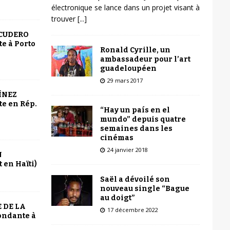
électronique se lance dans un projet visant à
trouver
[...]
SCUDERO
e à Porto
Ronald Cyrille, un
ambassadeur pour l’art
guadeloupéen
29 mars 2017
ÍNEZ
e en Rép.
“Hay un país en el
mundo” depuis quatre
semaines dans les
cinémas
24 janvier 2018
N
 en Haïti)
Saël a dévoilé son
nouveau single “Bague
au doigt”
 DE LA
17 décembre 2022
ondante à