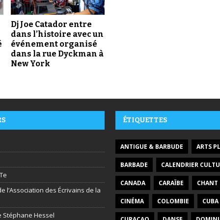
Dj Joe Catador entre
dans l’histoire avec un
é
événement organisé
dans la rue Dyckman à
New York
RS
ÉTIQUETTES
ANTIGUE & BARBUDE
ARTS P
BARBADE
CALENDRIER CULTU
Te
CANADA
CARAÏBE
CHANT
e l’Association des Écrivains de la
CINÉMA
COLOMBIE
CUBA
ire Stéphane Hessel
CURAÇAO
DANSE
DOMIN