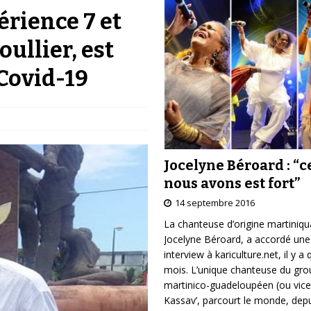
érience 7 et
ullier, est
Covid-19
Jocelyne Béroard : “c
nous avons est fort”
14 septembre 2016
La chanteuse d’origine martiniqu
Jocelyne Béroard, a accordé une
interview à kariculture.net, il y a
mois. L’unique chanteuse du gr
martinico-guadeloupéen (ou vice
Kassav’, parcourt le monde, depu