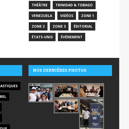
THÉÂTRE
TRINIDAD & TOBAGO
VENEZUELA
VIDÉOS
ZONE 1
ZONE 2
ZONE 3
ÉDITORIAL
ÉTATS-UNIS
ÉVÉNEMENT
NOS DERNIÈRES PHOTOS
LASTIQUES
REL
IQUE