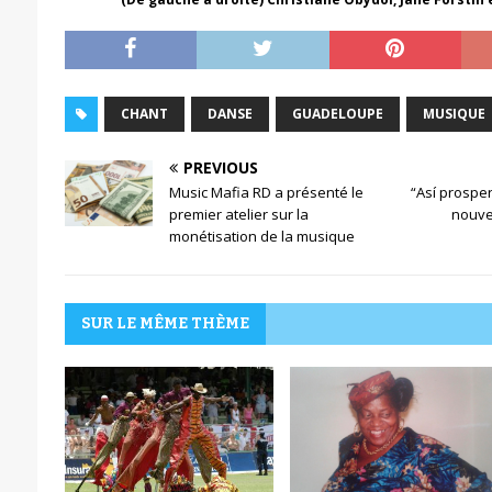
CHANT
DANSE
GUADELOUPE
MUSIQUE
PREVIOUS
Music Mafia RD a présenté le
“Así prosper
premier atelier sur la
nouve
monétisation de la musique
SUR LE MÊME THÈME