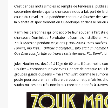
C’est par ces mots simples et remplis de tendresse, publiés
septembre dernier, que la chanteuse nous a fait part de la dis
cause du Covid-19. La pandémie continue à faucher des vies e
la planète et spécialement en Guadeloupe et dans le milieu a
Parmi les personnes qui ont apporté leur soutien à l’artiste qu
chanteuse Dominique Zorobabel, désormais installée en M
Zouk Machine pendant vingt ans (1986-2006).
“Mes sincères 
Famille, ma Krys…. Difficile à accepter… Julo était un homme 
Que Dieu vous fortifie au travers cette épreuve…Fós Domi”
, lu
Jules Houllier est décédé à l’âge de 62 ans. Il était moins c
Houllier – compositeur avec Yves Honoré de presque tous l
groupes guadeloupéens – mais
“
Tchulss”
,
comme le surnomma
poste pour assurer la meilleure percussion et parfois les ch
studio ou lors des très nombreux concerts donnés à travers