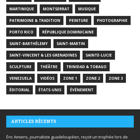
MARTINIQUE
MONTSERRAT
MUSIQUE
PATRIMOINE & TRADITION
PEINTURE
PHOTOGRAPHIE
PORTO RICO
RÉPUBLIQUE DOMINICAINE
SAINT-BARTHÉLEMY
SAINT-MARTIN
SAINT-VINCENT & LES GRENADINES
SAINTE-LUCIE
SCULPTURE
THÉÂTRE
TRINIDAD & TOBAGO
VENEZUELA
VIDÉOS
ZONE 1
ZONE 2
ZONE 3
ÉDITORIAL
ÉTATS-UNIS
ÉVÉNEMENT
ARTICLES RÉCENTS
Éric Amiens, journaliste guadeloupéen, reçoit un trophée lors de