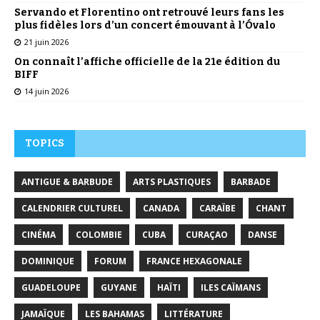
Servando et Florentino ont retrouvé leurs fans les
plus fidèles lors d’un concert émouvant à l’Óvalo
21 juin 2026
On connaît l’affiche officielle de la 21e édition du
BIFF
14 juin 2026
TOPICS
ANTIGUE & BARBUDE
ARTS PLASTIQUES
BARBADE
CALENDRIER CULTUREL
CANADA
CARAÏBE
CHANT
CINÉMA
COLOMBIE
CUBA
CURAÇAO
DANSE
DOMINIQUE
FORUM
FRANCE HEXAGONALE
GUADELOUPE
GUYANE
HAÏTI
ILES CAÏMANS
JAMAÏQUE
LES BAHAMAS
LITTÉRATURE